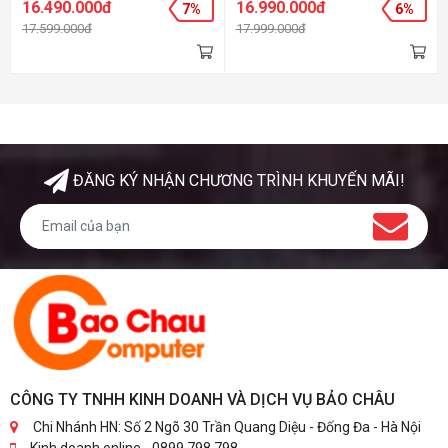
16.490.000đ
16.990.000đ
7%
6%
- Màn hình: 15.6Inch - Hệ điều
PCIe® NVMe™ M.2 SSD - Màn
17.599.000đ
17.999.000đ
hành: Windows 10 Home -
hình: 15.6Inch Full HD - Hệ điều
Màu sắc: Silver
hành: Windows 10 Home -
Màu sắc: Gold
ĐĂNG KÝ NHẬN CHƯƠNG TRÌNH KHUYẾN MÃI!
CÔNG TY TNHH KINH DOANH VÀ DỊCH VỤ BẢO CHÂU
Chi Nhánh HN: Số 2 Ngõ 30 Trần Quang Diệu - Đống Đa - Hà Nội
Kinh doanh online - 0899.798.798