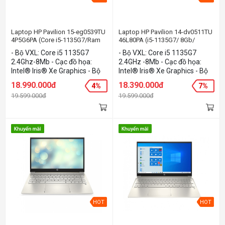
Laptop HP Pavilion 15-eg0539TU
Laptop HP Pavilion 14-dv0511TU
4P5G6PA (Core i5-1135G7/Ram
46L80PA (i5-1135G7/ 8Gb/
8GB/ 512GB SSD/ 15.6FHD/ VGA
512GB SSD/ 14FHD/ VGA ON/
- Bộ VXL: Core i5 1135G7
- Bộ VXL: Core i5 1135G7
ON/ Win10)
Win10/ Pink)
2.4Ghz-8Mb - Cạc đồ họa:
2.4GHz -8Mb - Cạc đồ họa:
Intel® Iris® Xe Graphics - Bộ
Intel® Iris® Xe Graphics - Bộ
nhớ: 8Gb - Ổ cứng: 512GB
nhớ: 8Gb - Ổ cứng: 512GB SSD
18.990.000đ
18.390.000đ
4%
7%
PCIe® NVMe™ M.2 SSD - Màn
PCIe® NVMe™ M.2 SSD - Màn
19.599.000đ
19.599.000đ
hình: 15.6Inch Full HD - Hệ điều
hình: 14.0Inch Full HD - Hệ điều
hành: Windows 10 Home -
hành: Windows 10 Home -
Màu sắc: Silver
Màu sắc: Pink
HOT
HOT