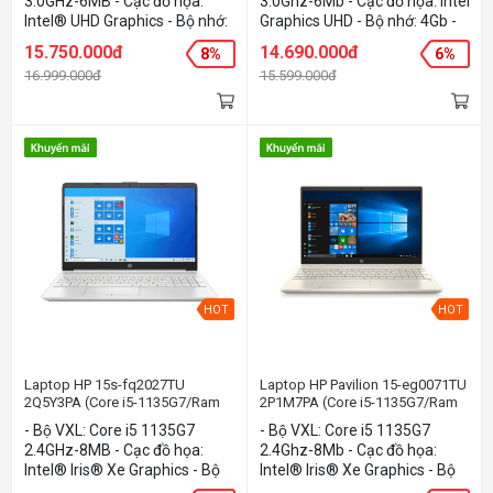
3.0GHz-6MB - Cạc đồ họa:
3.0Ghz-6Mb - Cạc đồ họa: Intel
Win10+Office Home & Student/
Intel® UHD Graphics - Bộ nhớ:
Graphics UHD - Bộ nhớ: 4Gb -
Pen)
4Gb - Ổ cứng: 512GB SSD PCIe
Ổ cứng: 512GB PCIe® NVMe™
15.750.000đ
14.690.000đ
8%
6%
(M.2 2280) - Màn hình:
M.2 SSD - Màn hình: 15.6Inch
16.999.000đ
15.599.000đ
14.0Inch TouchScreen - Hệ
Full HD - Hệ điều hành:
điều hành: Windows 10 Home
Windows 10 Home - Màu sắc:
- Màu sắc: Gold
Gold
HOT
HOT
Laptop HP 15s-fq2027TU
Laptop HP Pavilion 15-eg0071TU
2Q5Y3PA (Core i5-1135G7/Ram
2P1M7PA (Core i5-1135G7/Ram
8GB/SSD 512GB/15.6/VGA
8GB/SSD 256GB/15.6FHD/VGA
- Bộ VXL: Core i5 1135G7
- Bộ VXL: Core i5 1135G7
ON/Win 10)
ON/Win10+Office Home &
2.4GHz-8MB - Cạc đồ họa:
2.4Ghz-8Mb - Cạc đồ họa:
Student)
Intel® Iris® Xe Graphics - Bộ
Intel® Iris® Xe Graphics - Bộ
nhớ: 8Gb - Ổ cứng: 512GB SSD
nhớ: 8Gb - Ổ cứng: 256GB