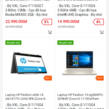
8GB/ 512GB SSD/ 15.6FHD/
1115G4/Ram 4GB/SSD 256GB/
- Bộ VXL: Core i7 1165G7
- Bộ VXL: Core i3 1115G4
MX450-2GB/ Win10+Office
14FHD TouchScreen/ VGA ON/
2.8Ghz-12Mb - Cạc đồ họa:
3.0GHz-6MB - Cạc đồ họa:
Home & Student)
Win10+Office Home & Student/
Nvidia MX450-2GB - Bộ nhớ:
Intel® UHD Graphics - Bộ nhớ:
Pen)
8Gb - Ổ cứng: 512GB PCIe®
4Gb - Ổ cứng: 256GB SSD PCIe
22.990.000đ
14.990.000đ
5%
4%
NVMe™ M.2 SSD - Màn hình:
(M.2 2280) - Màn hình:
23.999.000đ
15.599.000đ
15.6Inch Full HD - Hệ điều
14.0Inch TouchScreen - Hệ
hành: Windows 10 Home -
điều hành: Windows 10 Home
Màu sắc: Gold
- Màu sắc: Gold
HOT
HOT
Laptop HP Pavilion x360 14-
Laptop HP Pavilion 15-eg0009TU
dw1017TU 2H3L9PA (Core i3-
2D9K6P (Core i3-1115G4/Ram
1115G4/Ram 4GB/SSD 512GB/
4Gb/SSD 512GB/15.6FHD/VGA
- Bộ VXL: Core i3 1115G4
- Bộ VXL: Core i3 1115G4
14FHD TouchScreen/ VGA ON/
ON/Win10+Office)