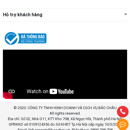
Hỗ trợ khách hàng
© 2020. CÔNG TY TNHH KINH DOANH VÀ DỊCH VỤ BẢO CHÂU
All rights reserved.
Địa chỉ: Số 02, Nhà G11, KTT Kho 708, Xã Ngọc Hồi, Thành phố Hà Nội
GPĐKKD số 0109124356 do Sở KHĐT Tp.Hà Nội cấp ngày 10/3/2020
Email: linh.nguyen@baochau.vn. Điện thoại: 0899.798.798