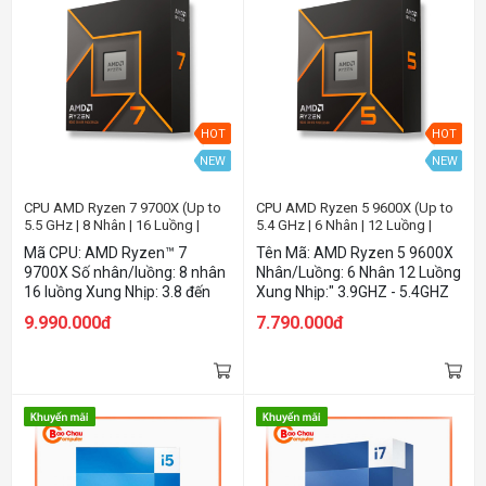
HOT
HOT
NEW
NEW
CPU AMD Ryzen 7 9700X (Up to
CPU AMD Ryzen 5 9600X (Up to
5.5 GHz | 8 Nhân | 16 Luồng |
5.4 GHz | 6 Nhân | 12 Luồng |
Socket AM5)
Socket AM5)
Mã CPU: AMD Ryzen™ 7
Tên Mã: AMD Ryzen 5 9600X
9700X Số nhân/luồng: 8 nhân
Nhân/Luồng: 6 Nhân 12 Luồng
16 luồng Xung Nhịp: 3.8 đến
Xung Nhịp:" 3.9GHZ - 5.4GHZ
5.5Ghz L3 Cache: 32MB Nhân
L3 Cache: 32MB Nhân Đồ Họa
9.990.000đ
7.790.000đ
Đồ Họa: AMD Radeon™
AMD Radeon™ Graphics 2200
Graphics 2200Mhz
MHZ