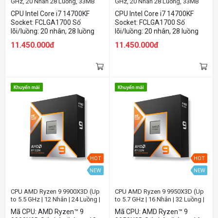
GHz, 20 Nhân 28 Luồng, 33MB
GHz, 20 Nhân 28 Luồng, 33MB
Cache, Raptor Lake Refresh)
Cache, Raptor Lake Refresh)
CPU Intel Core i7 14700KF
CPU Intel Core i7 14700KF
PCBUILD
Socket: FCLGA1700 Số
Socket: FCLGA1700 Số
lõi/luồng: 20 nhân, 28 luồng
lõi/luồng: 20 nhân, 28 luồng
Tốc độ xử lí tối đa: 5.6 GHz Bộ
Tốc độ xử lí tối đa: 5.6 GHz Bộ
11.450.000đ
11.450.000đ
nhớ đệm: 33 MB Bus ram hỗ
nhớ đệm: 33 MB Bus ram hỗ
trợ: DDR4 3200 MT/s, DDR5
trợ: DDR4 3200 MT/s, DDR5
5600 MT/s Mức tiêu thụ điện:
5600 MT/s Mức tiêu thụ điện:
125 W
125 W
HOT
HOT
NEW
NEW
CPU AMD Ryzen 9 9900X3D (Up
CPU AMD Ryzen 9 9950X3D (Up
to 5.5 GHz | 12 Nhân | 24 Luồng |
to 5.7 GHz | 16 Nhân | 32 Luồng |
Socket AM5 | Cache 140MB)
Socket AM5 | Cache 140MB)
Mã CPU: AMD Ryzen™ 9
Mã CPU: AMD Ryzen™ 9