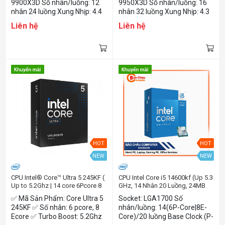
9900X3D Số nhân/luồng: 12
9950X3D Số nhân/luồng: 16
nhân 24 luồng Xung Nhịp: 4.4
nhân 32 luồng Xung Nhịp: 4.3
đến 5.5 Ghz Cache: 140MB
đến 5.7 Ghz Cache: 140MB
Liên hệ
Liên hệ
Nhân Đồ Họa: AMD Radeon™
Nhân Đồ Họa: AMD Radeon™
Graphics
Graphics
HOT
HOT
NEW
NEW
CPU Intel® Core™ Ultra 5 245KF (
CPU Intel Core i5 14600kf (Up 5.3
Up to 5.2Ghz | 14 core 6Pcore 8
GHz, 14 Nhân 20 Luồng, 24MB
Ecore | 24 MB Cache | Arrow
Cache, Raptor Lake Refresh)
✅ Mã Sản Phẩm: Core Ultra 5
Socket: LGA1700 Số
Lake)
245KF ✅ Số nhân: 6 pcore, 8
nhân/luồng: 14(6P-Core|8E-
Ecore ✅ Turbo Boost: 5.2Ghz
Core)/20 luồng Base Clock (P-