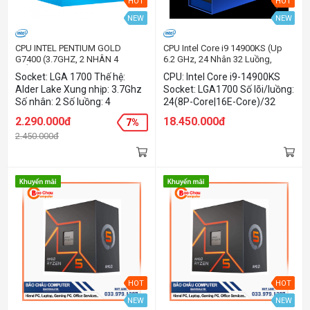
HOT
HOT
NEW
NEW
CPU INTEL PENTIUM GOLD
CPU Intel Core i9 14900KS (Up
G7400 (3.7GHZ, 2 NHÂN 4
6.2 GHz, 24 Nhân 32 Luồng,
LUỒNG, 6MB CACHE, 46W) -
36MB Cache, Raptor Lake
Socket: LGA 1700 Thế hệ:
CPU: Intel Core i9-14900KS
SOCKET INTEL LGA 1700)
Refresh)
Alder Lake Xung nhịp: 3.7Ghz
Socket: LGA1700 Số lõi/luồng:
Số nhân: 2 Số luồng: 4
24(8P-Core|16E-Core)/32
luồng Xung cơ bản: 6.2
2.290.000đ
18.450.000đ
7%
GHzTDP: 215W
2.450.000đ
HOT
HOT
NEW
NEW