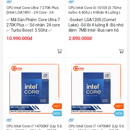
CPU Intel Core Ultra 7 270K Plus
CPU Intel Core i3-10105 (3.7GHz
(Intel LGA1851 - 24 Core - 24
turbo 4.4Ghz | 4 Nhân 8 Luồng |
Thread - Base 3.2Ghz - Turbo
6MB Cache | 65W| HD graphic)
✅ Mã Sản Phẩm: Core Ultra 7
-Socket: LGA1200 (Comet
5.5Ghz - Cache 36MB)
270K Plus ✅ Số nhân: 24 core
Lake) -Số lõi 4 luồng 8 -Bộ nhớ
✅ Turbo Boost: 5.5Ghz ✅
đệm: 7MB Intel -Bus ram hỗ
Công Suất: 125W Max 250W
trợ: DDR4 2666MHz -Mức tiêu
10.990.000đ
2.890.000đ
✅ Nhân Đồ Họa: Intel Graphics
thụ điện: 65W -Nhân đồ họa
✅ Tên NPU :Intel® AI Boost
Intel HD Graphic
HOT
HOT
NEW
NEW
CPU Intel Core i7 14700KF (Up 5.6
CPU Intel Core i7 14700KF (Up 5.6