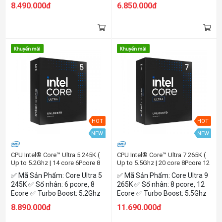
✅ Công Suất: 125W ✅ Tên
Core): 3.5 GHz Boost Clock (P-
8.490.000đ
6.850.000đ
NPU :Intel® AI Boost
Core): 5.3 GHz TDP: 125W
HOT
HOT
NEW
NEW
CPU Intel® Core™ Ultra 5 245K (
CPU Intel® Core™ Ultra 7 265K (
Up to 5.2Ghz | 14 core 6Pcore 8
Up to 5.5Ghz | 20 core 8Pcore 12
Ecore | 24 MB Cache | Arrow
Ecore | 30 MB Cache | Arrow
✅ Mã Sản Phẩm: Core Ultra 5
✅ Mã Sản Phẩm: Core Ultra 9
Lake)
Lake)
245K ✅ Số nhân: 6 pcore, 8
265K ✅ Số nhân: 8 pcore, 12
Ecore ✅ Turbo Boost: 5.2Ghz
Ecore ✅ Turbo Boost: 5.5Ghz
✅ Công Suất: 125W ✅ Nhân
✅ Công Suất: 125W ✅ Nhân
8.890.000đ
11.690.000đ
Đồ Họa: Intel Graphics ✅ Tên
Đồ Họa: Intel Graphics ✅ Tên
NPU :Intel® AI Boost
NPU :Intel® AI Boost