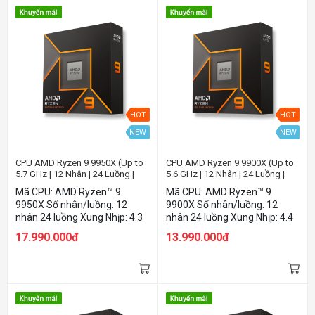
HOT
HOT
NEW
NEW
CPU AMD Ryzen 9 9950X (Up to
CPU AMD Ryzen 9 9900X (Up to
5.7 GHz | 12 Nhân | 24 Luồng |
5.6 GHz | 12 Nhân | 24 Luồng |
Socket AM5)
Socket AM5)
Mã CPU: AMD Ryzen™ 9
Mã CPU: AMD Ryzen™ 9
9950X Số nhân/luồng: 12
9900X Số nhân/luồng: 12
nhân 24 luồng Xung Nhịp: 4.3
nhân 24 luồng Xung Nhịp: 4.4
đến 5.7 Ghz L3 Cache: 64MB
đến 5.6 Ghz L3 Cache: 64MB
17.990.000đ
13.990.000đ
Nhân Đồ Họa: AMD Radeon™
Nhân Đồ Họa: AMD Radeon™
Graphics 2200Mhz
Graphics 2200Mhz