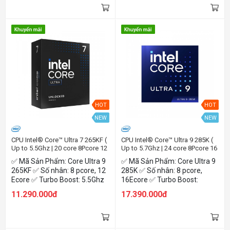
HOT
HOT
NEW
NEW
CPU Intel® Core™ Ultra 7 265KF (
CPU Intel® Core™ Ultra 9 285K (
Up to 5.5Ghz | 20 core 8Pcore 12
Up to 5.7Ghz | 24 core 8Pcore 16
Ecore | 30 MB Cache | Arrow
Ecore | 36MB Cache | Arrow
✅ Mã Sản Phẩm: Core Ultra 9
✅ Mã Sản Phẩm: Core Ultra 9
Lake)
Lake)
265KF ✅ Số nhân: 8 pcore, 12
285K ✅ Số nhân: 8 pcore,
Ecore ✅ Turbo Boost: 5.5Ghz
16Ecore ✅ Turbo Boost:
✅ Công Suất: 125W ✅ Tên
5.7Ghz ✅ Công Suất: 125W ✅
11.290.000đ
17.390.000đ
NPU :Intel® AI Boost
Nhân Đồ Họa: Intel Graphic ✅
Tên NPU :Intel® AI Boost