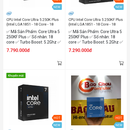
NEW
NEW
CPU Intel Core Ultra 5 250K Plus
CPU Intel Core Ultra 5 250KF Plus
(Intel LGA1851 - 18 Core - 18
(Intel LGA1851 - 18 Core - 18
Thread - Base 3.3Ghz - Turbo
Thread - Base 3.3Ghz - Turbo
✅ Mã Sản Phẩm: Core Ultra 5
✅ Mã Sản Phẩm: Core Ultra 5
5.3Ghz - Cache 30MB - IGPU)
5.3Ghz - Cache 30MB - No IGPU)
250KF Plus ✅ Số nhân: 18
250KF Plus ✅ Số nhân: 18
core ✅ Turbo Boost: 5.2Ghz ✅
core ✅ Turbo Boost: 5.2Ghz ✅
Công Suất: 125W Max 159W
Công Suất: 125W Max 159W
7.790.000đ
7.290.000đ
✅ Nhân Đồ Họa: Intel Graphics
✅ Nhân Đồ Họa: Intel Graphics
✅ Tên NPU :Intel® AI Boost
✅ Tên NPU :Intel® AI Boost
HOT
HOT
NEW
NEW