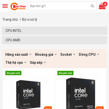
0
Trang chủ
Bộ vi xử lý
CPU INTEL
CPU AMD
Hãng sản xuất
Khoảng giá
Socket
Dòng CPU
Thệ hệ cpu
Sắp xếp
HOT
HOT