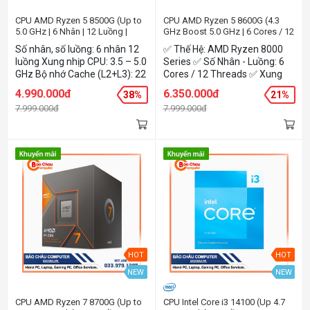
CPU AMD Ryzen 5 8500G (Up to
CPU AMD Ryzen 5 8600G (4.3
5.0 GHz | 6 Nhân | 12 Luồng |
GHz Boost 5.0 GHz | 6 Cores / 12
Socket AM5)
Threads | 16 MB Cache)
Số nhân, số luồng: 6 nhân 12
✅ Thế Hệ: AMD Ryzen 8000
luồng Xung nhịp CPU: 3.5 – 5.0
Series ✅ Số Nhân - Luồng: 6
GHz Bộ nhớ Cache (L2+L3): 22
Cores / 12 Threads ✅ Xung
MB TDP: 65W Kiến trúc: 2 x
Nhịp: 4.3 GHz up to 5.0 GHz ✅
4.990.000đ
6.350.000đ
38%
21%
Zen4, 4 x Zen4c Bus ram hỗ
Cache: 16 MB ✅ CPU Socket:
7.999.000đ
7.999.000đ
trợ: Up to 5200MT/s Card đồ
AM5
họa: Tích hợp sẵn AMD
Radeon™ 740M
HOT
HOT
NEW
NEW
CPU AMD Ryzen 7 8700G (Up to
CPU Intel Core i3 14100 (Up 4.7