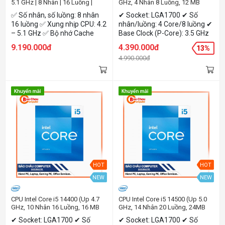
5.1 GHz | 8 Nhân | 16 Luồng |
GHz, 4 Nhân 8 Luồng, 12 MB
Socket AM5)
Cache, Raptor Lake Refresh)
✅ Số nhân, số luồng: 8 nhân
✔ Socket: LGA1700 ✔ Số
16 luồng ✅ Xung nhịp CPU: 4.2
nhân/luồng: 4 Core/8 luồng ✔
– 5.1 GHz ✅ Bộ nhớ Cache
Base Clock (P-Core): 3.5 GHz
(L2+L3): 24 MB ✅ TDP: 65W ✅
✔ Boost Clock (P-Core): 4.7
9.190.000đ
4.390.000đ
13%
Kiến trúc: Zen 4 ✅ Bus ram hỗ
GHz ✔ TDP: 46W
4.990.000đ
trợ: Up to 5200MT/s ✅ Card
đồ họa: Tích hợp sẵn AMD
Radeon™ 780M
HOT
HOT
NEW
NEW
CPU Intel Core i5 14400 (Up 4.7
CPU Intel Core i5 14500 (Up 5.0
GHz, 10 Nhân 16 Luồng, 16 MB
GHz, 14 Nhân 20 Luồng, 24MB
Cache, Raptor Lake Refresh)
Cache, Raptor Lake Refresh)
✔ Socket: LGA1700 ✔ Số
✔ Socket: LGA1700 ✔ Số