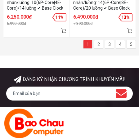
nhân/luồng: 10(6P-Core|4E-
nhân/luồng: 14(6P-Core|8E-
Core)/14 luồng ✔ Base Clock
Core)/20 luồng ✔ Base Clock
(P-Core): 2.5 GHz ✔ Boost
(P-Core): 2.6 GHz ✔ Boost
6.250.000đ
6.490.000đ
11%
13%
Clock (P-Core): 4.7 GHz ✔
Clock (P-Core): 5.0 GHz ✔
6.990.000đ
7.390.000đ
TDP: 65W
TDP: 65W
1
2
3
4
5
ĐĂNG KÝ NHẬN CHƯƠNG TRÌNH KHUYẾN MÃI!