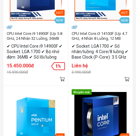
HOT
HOT
NEW
NEW
CPU Intel Core i9 14900F (Up 5.8
CPU Intel Core i3 14100F (Up 4.7
GHz, 24 Nhân 32 Luồng, 36MB
GHz, 4 Nhân 8 Luồng, 12 MB
Cache, Raptor Lake Refresh)
Cache, Raptor Lake Refresh)
✔ CPU Intel Core i9 14900F ✔
✔ Socket: LGA1700 ✔ Số
Socket: LGA 1700 ✔ Bộ nhớ
nhân/luồng: 4 Core/8 luồng ✔
đệm: 36MB ✔ Số lõi/luồng:
Base Clock (P-Core): 3.5 GHz
24(8P-Core|16E-Core)/32
✔ Boost Clock (P-Core): 4.7
15.450.000đ
Liên hệ
1%
luồng ✔ Base Clock (P-Core):
GHz ✔ TDP: 58W
15.590.000đ
3.990.000đ
2.0 GHz ✔ Boost Clock (P-
Core): 5.8 GHz ✔ TDP: 65W