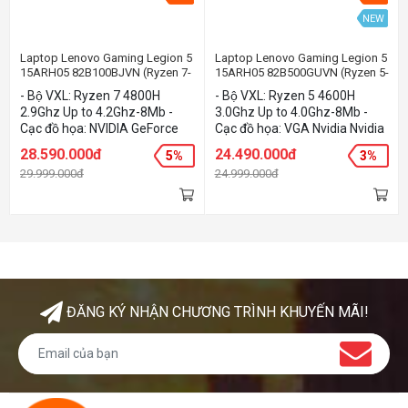
NEW
Laptop Lenovo Gaming Legion 5
Laptop Lenovo Gaming Legion 5
15ARH05 82B100BJVN (Ryzen 7-
15ARH05 82B500GUVN (Ryzen 5-
4800H/RAM 8Gb/512Gb SSD/
4600H/8Gb/512Gb SSD/ 15.6"
- Bộ VXL: Ryzen 7 4800H
- Bộ VXL: Ryzen 5 4600H
15.6" FHD - 144Hz/ NVIDIA
FHD - 144Hz/ NVIDIA GTX1650Ti-
2.9Ghz Up to 4.2Ghz-8Mb -
3.0Ghz Up to 4.0Ghz-8Mb -
GTX1660Ti-6Gb/ Win10)
4Gb/ Win10)
Cạc đồ họa: NVIDIA GeForce
Cạc đồ họa: VGA Nvidia Nvidia
GTX 1660 Ti 6GB GDDR6 - Bộ
GTX1650Ti 4GB DDR6 - Bộ
28.590.000đ
24.490.000đ
5%
3%
nhớ: 1x 8GB SO-DIMM DDR4-
nhớ: 8Gb - Ổ cứng/ Ổ đĩa
29.999.000đ
24.999.000đ
3200 - Ổ cứng: 512Gb SSD (1
quang: 512Gb SSD (1 slot 2.5"
slot 2.5" SATA (HDD/SSD)) -
SATA (HDD/SSD)) - Màn hình:
Màn hình: 15.6" FHD
15.6Inch Full HD 144Hz - Hệ
(1920x1080) IPS 300nits Anti-
điều hành: Windows 10 Home
glare, 144Hz, 100% sRGB - Hệ
- Màu sắc/ Chất liệu: Black
điều hành: Windows 10 Home
- Màu sắc: Black
ĐĂNG KÝ NHẬN CHƯƠNG TRÌNH KHUYẾN MÃI!