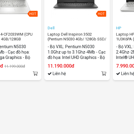
HOT
HOT
Dell
HP
14-CF2033WM (CPU
Laptop Dell Inspiron 3502
Laptop HP
 4GB/128GB
(Pentium N5030 4Gb/ 128Gb SSD/
1U3K6PA (
N10)
15.6" HD/VGA ON/ Win10/Black)
N6405/4G
 Pentium N5030
- Bộ VXL: Pentium N5030
- Bộ VXL
inch/VGA
b - Cạc đồ họa:
1.0Ghz up to 3.1Ghz-4Mb - Cạc
2.4Ghz-2
a Graphics - Bộ
đồ họa: Intel UHD Graphics - Bộ
Intel® UH
 Ổ cứng: 128GB SSD
nhớ: 4Gb - Ổ cứng/ Ổ đĩa
4Gb - Ổ c
0đ
11.190.000đ
7.990.0
11.199.000đ
(M.2 2280) - Màn
quang: 128Gb SSD (One 2.5-
GB PCIe®
nch - Hệ điều hành:
inch hard-drive and one M.2
Liên hệ
Màn hình:
Liên h
g
 Home - Màu sắc:
2230/2280) - Màn hình:
hành: Wi
15.6Inch - Hệ điều hành:
sắc/ Chất
Windows 10 Home - Màu sắc/
Chất liệu: Black/ Backlit
keyboard