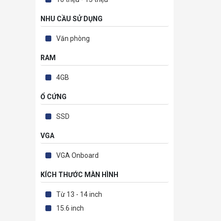
NHU CẦU SỬ DỤNG
Văn phòng
RAM
4GB
Ổ CỨNG
SSD
VGA
VGA Onboard
KÍCH THƯỚC MÀN HÌNH
Từ 13 - 14 inch
15.6 inch