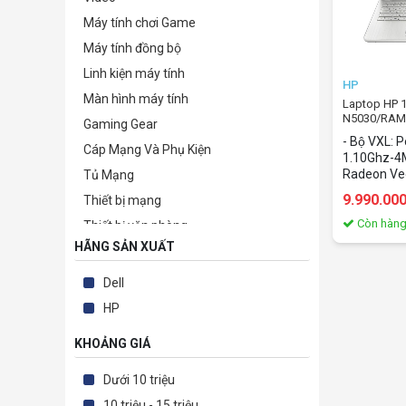
Máy tính chơi Game
Máy tính đồng bộ
Linh kiện máy tính
HP
Màn hình máy tính
Laptop HP 
N5030/RAM
Gaming Gear
SSD/14"/WI
- Bộ VXL:
Cáp Mạng Và Phụ Kiện
1.10Ghz-4M
Radeon Veg
Tủ Mạng
nhớ: 4Gb -
9.990.00
Thiết bị mạng
PCIe NVMe 
hình: 14.0I
Còn hàn
Thiết bị văn phòng
Windows 10
HÃNG SẢN XUẤT
Camera giám sát & Phụ kiện
Silver
Phần mềm bản quyền
Dell
TB lưu trữ-bảo mật-kỹ thuật số
HP
Thiết bị nghe nhìn & Giải trí
KHOẢNG GIÁ
Điện tử - Điện lạnh
Phụ kiện
Dưới 10 triệu
Thiết Bị Sức Khỏe
10 triệu - 15 triệu