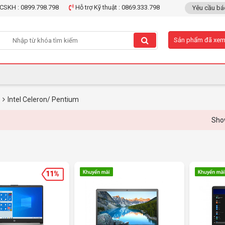
CSKH : 0899.798.798
Hỗ trợ Kỹ thuật : 0869.333.798
Yêu cầu bá
Sản phẩm đã xe
Intel Celeron/ Pentium
Showroom 
11%