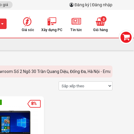
o giá
Đăng ký | Đăng nhập
0
m
Giá sốc
Xây dựng PC
Tin tức
Giỏ hàng
Số 2 Ngõ 30 Trần Quang Diệu, Đống Đa, Hà Nội - Email: linh.nguyen@ba
8%