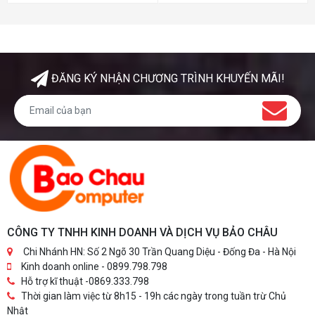
hoàn hảo. Kích thước nhỏ gọn
và thiết kế gắn tường giúp việc
và thiết kế gắn tường giúp việc
triển khai và di chuyển linh
triển khai và di chuyển linh
hoạt. Dễ dàng mở rộng phạm
hoạt. Dễ dàng mở rộng phạm
vi phủ sóng Wi-Fi chỉ bằng nút
vi phủ sóng Wi-Fi chỉ bằng nút
nhấn của bộ mở rộng sóng.
nhấn của bộ mở rộng sóng.
ĐĂNG KÝ NHẬN CHƯƠNG TRÌNH KHUYẾN MÃI!
CÔNG TY TNHH KINH DOANH VÀ DỊCH VỤ BẢO CHÂU
Chi Nhánh HN: Số 2 Ngõ 30 Trần Quang Diệu - Đống Đa - Hà Nội
Kinh doanh online - 0899.798.798
Hỗ trợ kĩ thuật -0869.333.798
Thời gian làm việc từ 8h15 - 19h các ngày trong tuần trừ Chủ
Nhật