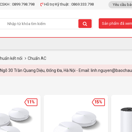
CSKH : 0899.798.798
Hỗ trợ Kỹ thuật : 0869.333.798
Yêu cầu bá
Sản phẩm đã xe
huẩn kết nối
Chuẩn AC
 Trần Quang Diệu, Đống Đa, Hà Nội - Email: linh.nguyen@baochau.vn - 
11%
15%