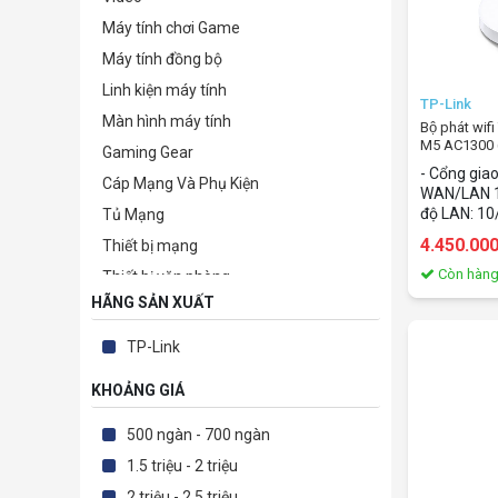
Máy tính chơi Game
Máy tính đồng bộ
Linh kiện máy tính
TP-Link
Màn hình máy tính
Bộ phát wi
M5 AC1300 
Gaming Gear
- Cổng giao
Cáp Mạng Và Phụ Kiện
WAN/LAN 1
độ LAN: 10
Tủ Mạng
WIFI: 400M
4.450.00
Thiết bị mạng
ten ngầm t
năng khác:
Còn hàn
Thiết bị văn phòng
Wi-Fi sử dụn
HÃNG SẢN XUẤT
Camera giám sát & Phụ kiện
kết để tạo
Wi-Fi xuyên
Phần mềm bản quyền
TP-Link
rộng lớn - 
TB lưu trữ-bảo mật-kỹ thuật số
toàn các k
KHOẢNG GIÁ
yếu. Với c
Thiết bị nghe nhìn & Giải trí
tân tiến, nh
Điện tử - Điện lạnh
liên kết vớ
500 ngàn - 700 ngàn
một hệ thố
Phụ kiện
1.5 triệu - 2 triệu
thống nhất 
một tên mạn
Thiết Bị Sức Khỏe
2 triệu - 2.5 triệu