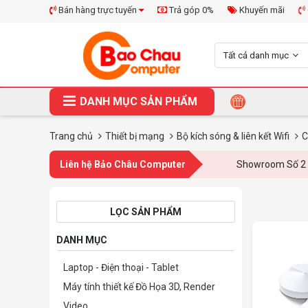
Bán hàng trực tuyến
Trả góp 0%
Khuyến mãi
Tất cả danh mục
DANH MỤC SẢN PHẨM
Trang chủ
Thiết bị mạng
Bộ kích sóng & liên kết Wifi
C
Liên hệ Bảo Châu Computer
Showroom Số 2 Ngõ 30
LỌC SẢN PHẨM
DANH MỤC
Laptop - Điện thoại - Tablet
Máy tính thiết kế Đồ Họa 3D, Render
Video