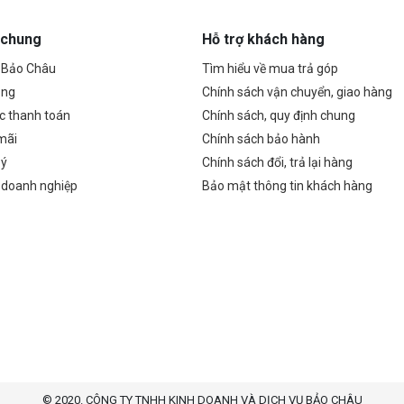
nh nhất. Bộ Deco M4
hai thiết bị Deco E4 giúp truyền
bị đã kết 
 cung cấp Wi-Fi cho
Wi-Fi lên tới hơn 260 mét vuông
 chung
Hỗ trợ khách hàng
ên tới hơn 372 mét
(phiên bản EU). Nếu bạn muốn
ên bản EU) † Và nếu
mở rộng vùng phủ Wi-Fi chỉ cần
ề Bảo Châu
Tìm hiểu về mua trả góp
hưa đủ, đơn giản
thêm các Deco vào hệ thống
ụng
Chính sách vận chuyển, giao hàng
n thêm nhiều Deco
mạng.
ất cứ lúc nào để
c thanh toán
Chính sách, quy định chung
phủ sóng.
mãi
Chính sách bảo hành
 ý
Chính sách đổi, trả lại hàng
 doanh nghiệp
Bảo mật thông tin khách hàng
© 2020. CÔNG TY TNHH KINH DOANH VÀ DỊCH VỤ BẢO CHÂU