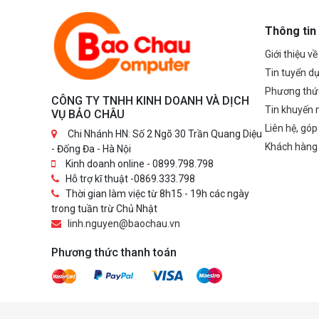
tốc độ nha
- 3 thiết bị
Thông tin
diện tích l
vuông (phi
Giới thiệu v
vùng phủ c
Tin tuyển d
bạn chỉ cầ
vào mạng b
Phương thứ
CÔNG TY TNHH KINH DOANH VÀ DỊCH
tăng vùng 
Tin khuyến 
VỤ BẢO CHÂU
Liên hệ, góp
Chi Nhánh HN: Số 2 Ngõ 30 Trần Quang Diệu
Khách hàng
- Đống Đa - Hà Nội
Kinh doanh online - 0899.798.798
Hỗ trợ kĩ thuật -0869.333.798
Thời gian làm việc từ 8h15 - 19h các ngày
trong tuần trừ Chủ Nhật
linh.nguyen@baochau.vn
Phương thức thanh toán