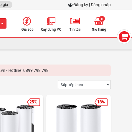
o giá
Đăng ký | Đăng nhập
0
m
Giá sốc
Xây dựng PC
Tin tức
Giỏ hàng
Hotline: 0899.798.798
25%
18%