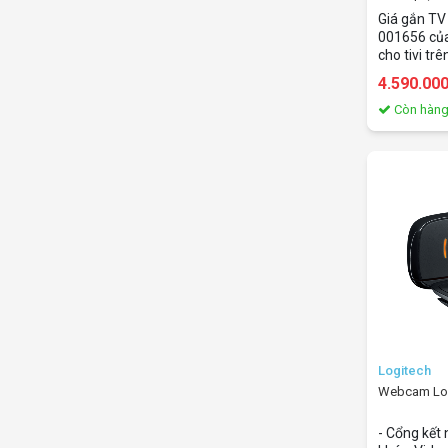
Giá gắn TV
001656 của
cho tivi tr
chắn Came
4.590.00
ở phía trê
hình phẳng
Còn hàn
điểm gắn V
ngành có s
TV và màn 
Logitech
Webcam Log
- Cổng kết 