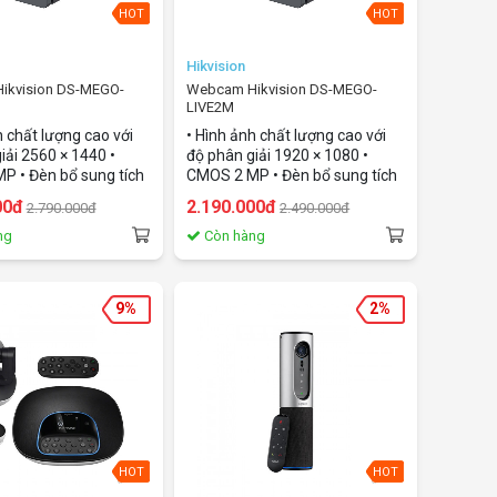
HOT
HOT
Hikvision
ikvision DS-MEGO-
Webcam Hikvision DS-MEGO-
LIVE2M
h chất lượng cao với
• Hình ảnh chất lượng cao với
iải 2560 × 1440 •
độ phân giải 1920 × 1080 •
P • Đèn bổ sung tích
CMOS 2 MP • Đèn bổ sung tích
ình ảnh sáng • Thấu
hợp cho hình ảnh sáng • Thấu
00đ
2.190.000đ
2.790.000đ
2.490.000đ
ộ biến dạng thấp để
kính có độ biến dạng thấp để
éo hình ảnh • Micrô
giảm độ méo hình ảnh • Micrô
ng
Còn hàng
với âm thanh rõ ràng •
tích hợp với âm thanh rõ ràng •
 Type-C, hỗ trợ giao
Giao diện Type-C, hỗ trợ giao
2.0 • Plug-and-play,
thức USB 2.0 • Plug-and-play,
9%
2%
n cài đặt phần mềm
không cần cài đặt phần mềm
 khiển • Hỗ trợ lấy nét
trình điều khiển • Hỗ trợ lấy nét
tự động
HOT
HOT