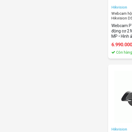
Hikvision
Webcam hội 
Hikvision 
Webcam PT
động cơ 2
MP • Hình 
với độ phân
6.990.00
Ống kính t
15,5 mm, tự
Còn hàn
Độ sáng: 0
ON) • Hình 
sáng ngượ
nghệ WDR t
cho độ sáng
trợ điều khi
hợp với âm
Hikvision