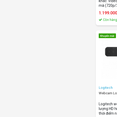
khác: Vide
mà (720p/3
ảnh của bạ
1.199.00
sảo, cho d
webcam. C5
Còn hàn
gọn di động
dàng bỏ vào
Logitech
Webcam Log
Logitech w
lượng HD h
thời điểm n