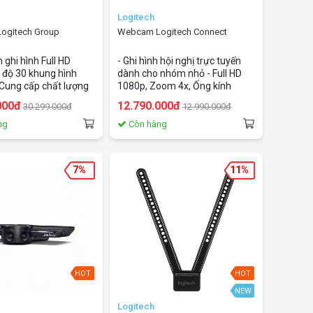
Logitech
ogitech Group
Webcam Logitech Connect
ghi hình Full HD
- Ghi hình hội nghị trực tuyến
 độ 30 khung hình
dành cho nhóm nhỏ - Full HD
 Cung cấp chất lượng
1080p, Zoom 4x, Ống kính
yên nghiệp cho
Carzeiss - Gọi và ghi âm sống
000đ
12.790.000đ
30.299.000đ
12.990.000đ
 nghị, tổ chức sự
động như thật chất lượng
độ xoay, 130 độ
stereo. Lọc tiếng ồn, điều chỉnh
ng
Còn hàng
90 độ rộng.Tự động
ánh sáng - Góc ghi hình rộng 90
ễ dàng để nhìn thấy tất
độ tự động focus, kèm remote
ười trong
điều khiển từ xa - Đàm Thoại
7%
11%
om rộng Dễ dàng
Hội Nghị Trực Tuyến Qua
 (remote 10m). - Loa
Webcam. (Thích hợp đàm thoại
 bỏ tiếng ồn, tiếng
cho nhóm 1-6 người)
hỗ trợ mở rộng Micro
ượng người họp. - Khả
g thích: USB kết nối
ính Windows, Mac,
hromebook; tương
HOT
HOT
 hầu hết các ứng dụng
erencing như Skype
NEW
h nghiệp và
Logitech
 Free hoặc trial) -