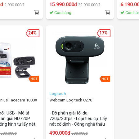
u tiên được tinh
tạo ra trải nghiệm ngồi cùng
nghệ H.26
0đ
15.990.000đ
6.190.0
2.990.000đ
22.990.000đ
ăng cường khả năng
nhau trong một căn phòng,
USB video 
ơng tác với máy tính
ngay cả khi các bạn đang cách
micropho
g
Còn hàng
Còn hà
y phim Full HD1080
xa hàng nghìn dặm. Các cải
cho phép 
 78 độ - Zoom kỹ
tiến kỹ thuật nhấn mạnh vào
khoảng c
x - Nhận diện khuôn
độ phân giải hình ảnh sắc nét
với 9 điể
24%
17%
ính Carl Zeiss -
của camera, khả năng tái tạo
kính ZEISS
. Webcam 1080p HD
lại màu sắc vượt trội và độ
chính xác
4 với Scalable Video
chính xác quang học xuất sắc.
thích với
 UVC công nghệ mã
Có giá thành bằng một nửa các
chuyên hộ
ải phóng băng thông
mẫu tương tự, PTZ Pro 2 rõ
Business,
ằng cách xử lý video
ràng là sự lựa chọn thông
WebEx..."
nh, điều chỉnh tự
minh.
động như 
c bitstream sẵn.
stereo. Lọ
HOT
HOT
Hội Nghị Trực Tuyến
ánh sáng.
m(Thích hợp đàm
độ, kèm r
hân)
xa. Đàm T
Logitech
Tuyến Qu
nius Facecam 1000X
Webcam Logitech C270
đàm thoạ
người)
nối: USB - Mô tả
- Độ phân giải tối đa:
hân giải HD720P
720p/30fps - Loại tiêu cự: Lấy
ng kính tự lấy nét.
nét cố định - Công nghệ thấu
 nối.Tích hợp
kính: tiêu chuẩn - Micrô tích
490.000đ
590.000đ
590.000đ
e bên trong cho âm
hợp: đơn âm - Phạm vi quan