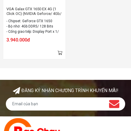
VGA Galax GTX 1650 EX 4G (1
Click OC) (NVIDIA Geforce/ 4Gb/
DDR5/ 128 Bits)
- Chipset: GeForce GTX 1650
- Bộ nhớ: 4Gb DDR5/ 128 Bits
- Cổng giao tiếp: Display Port x 1/
HDMI x 1/ DVI-D x 1
3.940.000đ
ĐĂNG KÝ NHẬN CHƯƠNG TRÌNH KHUYẾN MÃI!