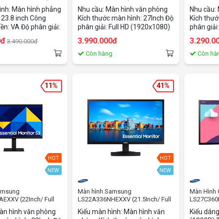
100HZ/ 300cd/m2/ PLS)
inch/FHD/
ình: Màn hình phẳng
Nhu cầu: Màn hình văn phòng
Nhu cầu:
 23.8 inch Công
Kích thước màn hình: 27Inch Độ
Kích thướ
ền: VA Độ phân giải:
phân giải: Full HD (1920x1080)
phân giải
0 x 1080) Tỷ lệ
Thời gian đáp ứng: 5 ms Tần số
Thời gian
0đ
3.990.000đ
3.290.0
3.490.000đ
 16:9 Thời gian đáp
quét: 100HZ Độ sáng:
quét: 100
tG Tốc độ làm mới:
300cd/m2
250cd/m
g
Còn hàng
Còn hà
trợ tiêu chuẩn: VESA
 mm), Anti-glare; HP
ilt, 3-sided
11%
41%
 Cổng kết nối: VGA
.4 x1 Phụ kiện : cáp
p HDMI
HOT
HOT
NEW
NEW
amsung
Màn hình Samsung
Màn Hìn
EXXV (22Inch/ Full
LS22A336NHEXXV (21.5Inch/ Full
LS27C360E
 250cd/m2/ IPS)
HD (1920x1080)/ 4ms/ 60HZ/
FHD - VA -
àn hình văn phòng
Kiểu màn hình: Màn hình văn
Kiểu dán
250cd/m2/ VA)