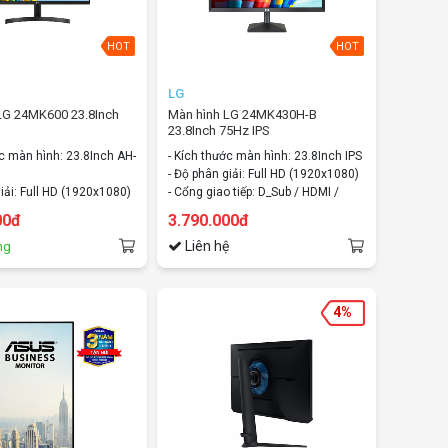
HOT
HOT
LG
 LG 24MK600 23.8Inch
Màn hình LG 24MK430H-B
23.8Inch 75Hz IPS
ớc màn hình: 23.8Inch AH-
- Kích thước màn hình: 23.8Inch IPS
- Độ phân giải: Full HD (1920x1080)
iải: Full HD (1920x1080)
- Cổng giao tiếp: D_Sub / HDMI /
o tiếp: HDMI, VGA/D-sub,
speaker/ Headphone Out
00đ
3.790.000đ
Liên hệ
ng
4%