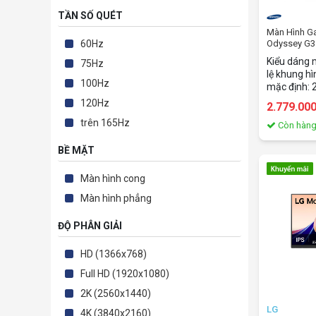
TẦN SỐ QUÉT
Màn Hình 
60Hz
Odyssey G3
LS24DG302EE
Kiểu dáng 
75Hz
VA - 180Hz 
lệ khung hì
100Hz
mặc định: 
tấm nền: V
120Hz
2.779.00
ảnh: FHD (
trên 165Hz
hiển thị: 
Còn hàn
mới: Max 1
BỀ MẶT
ứng: 1ms(
sắc: 16.7 
phủ của k
Màn hình cong
95% Hỗ trợ
Màn hình phẳng
100x100mm,
Free Cổng k
ĐỘ PHÂN GIẢI
DisplayPort
Tai nghe P
cáp HDMI, 
HD (1366x768)
Full HD (1920x1080)
2K (2560x1440)
LG
4K (3840x2160)