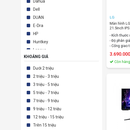
Dahua
Dell
LG
DUAN
Màn hình 
E-Dra
21.5Inch IPS
HP
- Kích thước
- Độ phân gi
Huntkey
- Cổng giao t
Lenovo
speaker/
3.690.00
KHOẢNG GIÁ
LG
Còn hàn
MSI
Dưới 2 triệu
Philips
2 triệu - 3 triệu
Samsung
3 triệu - 5 triệu
Viewsonic
5 triệu - 7 triệu
VSP
7 triệu - 9 triệu
VSP
9 triệu - 12 triệu
Xiaomi
12 triệu - 15 triệu
Trên 15 triệu