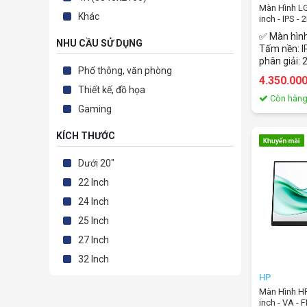
Màn Hình L
Khác
inch - IPS -
✅ Màn hình
NHU CẦU SỬ DỤNG
Tấm nền: IP
phân giải: 
Phổ thông, văn phòng
Tần số qué
4.350.00
gian phản h
Thiết kế, đồ họa
Faster) ✅ M
Còn hàn
Gaming
màu, sRGB
Kết nối: 1x
PD 15W), 1
KÍCH THƯỚC
Headphone 
Only) ✅ Hỗ
Dưới 20"
100x100mm
22 Inch
Mode, Flic
24 Inch
25 Inch
27 Inch
32 Inch
HP
Màn Hình HP
inch - VA -