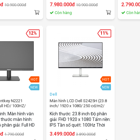
tấm nền: VA ✅
✅ Thời gian đáp ứng: 4ms ✅
(1920x10
0đ
7.980.000đ
2.790.0
10.900.000đ
10.900.000đ
iểm ảnh: 4K (3,840 x
Tần số quét: 60Hz ✅ Độ sáng:
ứng: 14m
 sáng hiển thị: 250
300 cd/m²
75HZ ✓ Đ
g
Còn hàng
Còn hà
c độ làm mới: Max
i gian đáp ứng:
✅ Chỉ số màu sắc:
12%
11%
2% NTSC, Auto
tch+, Ultrawide
✅ Hỗ trợ tiêu
10, Adaptive
ESA (200 x 200 mm)
nối: 2x HDMI (2.0),
5W, 3x USB Hub 2.0
: Dây nguồn, Dây
HOT
HOT
khiển
NEW
NEW
Dell
untkey N2221
Màn hình LCD Dell S2425H (23.8
Full HD/ 100HZ/
inch/ 1920 x 1080/ 250 cd/m2/
VA)
4ms/ 100Hz/ Loa)
ình: Màn hình văn
Kích thước: 23.8 inch Độ phân
 thước màn hình:
giải: FHD 1920 x 1080 Tấm nền:
 phân giải: Full HD
IPS Tần số quét: 100Hz Thời
) Thời gian đáp
gian phản hồi: 4ms Tích hợp
0đ
3.499.000đ
1.790.000đ
3.890.000đ
ần số quét: 100HZ
loa: 2x 5W Độ sáng: 250 nits Tỉ