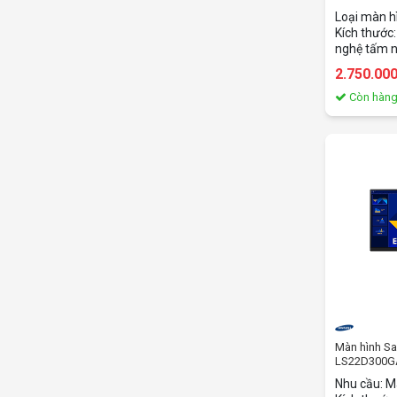
Loại màn h
Kích thước:
nghệ tấm n
Full HD (192
2.750.00
khung hình:
ứng: 5ms G
Còn hàn
100 Hz Hỗ 
(100 x 100
Eye Ease; T
borderless
x1 ; HDMI 1
nguồn, Cá
Màn hình S
LS22D300GA
HD/ 100HZ/
Nhu cầu: M