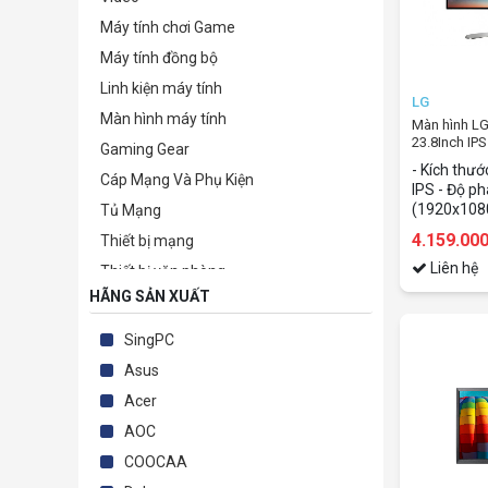
Máy tính chơi Game
Máy tính đồng bộ
Linh kiện máy tính
LG
Màn hình máy tính
Màn hình 
23.8Inch IPS
Gaming Gear
- Kích thướ
Cáp Mạng Và Phụ Kiện
IPS - Độ phâ
(1920x1080)
Tủ Mạng
DVI-D / HD
4.159.00
Thiết bị mạng
speaker/H
Liên hệ
Thiết bị văn phòng
HÃNG SẢN XUẤT
Camera giám sát & Phụ kiện
Phần mềm bản quyền
SingPC
TB lưu trữ-bảo mật-kỹ thuật số
Asus
Thiết bị nghe nhìn & Giải trí
Acer
Điện tử - Điện lạnh
AOC
Phụ kiện
COOCAA
Thiết Bị Sức Khỏe