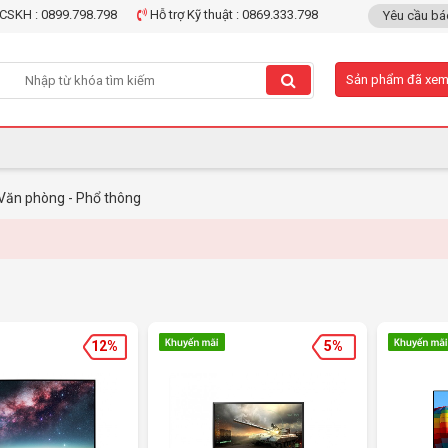
CSKH : 0899.798.798
Hỗ trợ Kỹ thuật : 0869.333.798
Yêu cầu bá
Sản phẩm đã xe
Văn phòng - Phổ thông
12%
5%