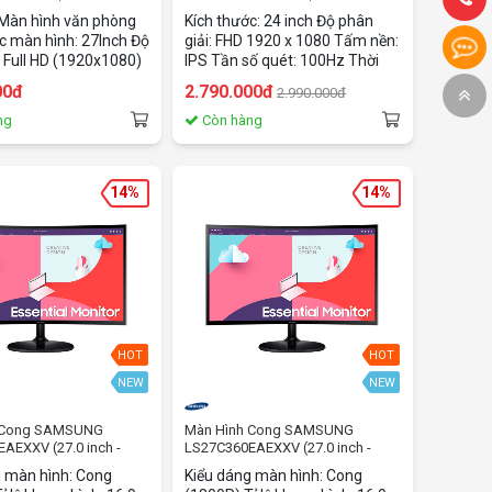
IPS/100Hz/5ms)
inch/FHD/IPS/100Hz/5ms)
 Màn hình văn phòng
Kích thước: 24 inch Độ phân
c màn hình: 27Inch Độ
giải: FHD 1920 x 1080 Tấm nền:
: Full HD (1920x1080)
IPS Tần số quét: 100Hz Thời
 đáp ứng: 5 ms Tần số
gian phản hồi: 5ms GtG Độ
00đ
2.790.000đ
2.990.000đ
HZ Độ sáng:
sáng: 250 nits Tỉ lệ tương phản:
2
1000:1 Tương thích ngàm
ng
Còn hàng
VESA: 100 x 100 mm Cổng kết
nối: HDMI x1, VGA x1
14%
14%
HOT
HOT
NEW
NEW
h Cong SAMSUNG
Màn Hình Cong SAMSUNG
AEXXV (27.0 inch -
LS27C360EAEXXV (27.0 inch -
 75Hz - 4ms - FreeSync)
FHD - VA - 75Hz - 4ms - FreeSync)
g màn hình: Cong
Kiểu dáng màn hình: Cong