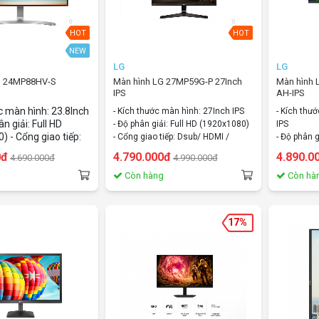
HOT
HOT
NEW
LG
LG
LG 24MP88HV-S
Màn hình LG 27MP59G-P 27Inch
Màn hình
IPS
AH-IPS
c màn hình: 23.8Inch
- Kích thước màn hình: 27Inch IPS
- Kích thư
n giải: Full HD
- Độ phân giải: Full HD (1920x1080)
IPS
 - Cổng giao tiếp:
- Cổng giao tiếp: Dsub/ HDMI /
- Độ phân g
MIx2 /
Display Port
- Cổng gia
0đ
4.790.000đ
4.890.0
4.690.000đ
4.990.000đ
eadphone Out
Audio
Còn hàng
Còn hà
17%