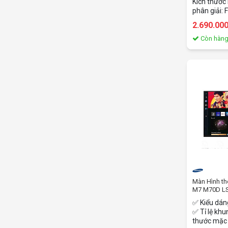
Kích thước
phân giải: 
Thời gian 
2.690.00
quét: 100H
250cd/m2
Còn hàn
Màn Hình t
M7 M70D L
inch - VA - 
✅ Kiểu dán
✅ Tỉ lệ khu
thước mặc 