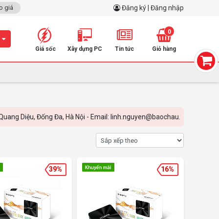
o giá
Đăng ký | Đăng nhập
0
m
Giá sốc
Xây dựng PC
Tin tức
Giỏ hàng
 Đống Đa, Hà Nội - Email: linh.nguyen@baochau.vn - Hotline: 0899.798.
39%
16%