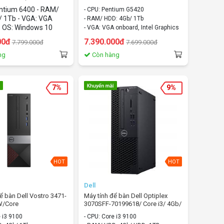
4Gb/1Tb/WIndows 10
10 home
entium 6400 - RAM/
- CPU: Pentium G5420
/ 1Tb - VGA: VGA
- RAM/ HDD: 4Gb/ 1Tb
- OS: Windows 10
- VGA: VGA onboard, Intel Graphics
- OS: Windows 10 home
00đ
7.390.000đ
7.799.000đ
7.699.000đ
ng
Còn hàng
7%
9%
HOT
HOT
Dell
để bàn Dell Vostro 3471-
Máy tính để bàn Dell Optiplex
W/Core
3070SFF-70199618/ Core i3/ 4Gb/
Tb/Windows 10 home
1Tb/ Fedora
e i3 9100
- CPU: Core i3 9100