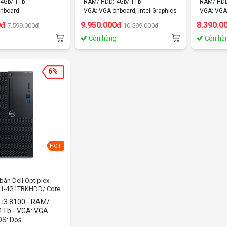
 4Gb/ 1Tb
- RAM/ HDD: 4Gb/ 1Tb
- RAM/ HDD
onboard
- VGA: VGA onboard, Intel Graphics
- VGA: VGA
ws 10 home
- OS: Dos
- OS: Win
0đ
9.950.000đ
8.390.0
7.599.000đ
10.599.000đ
g
Còn hàng
Còn hà
6%
HOT
̉ bàn Dell Optiplex
81-4G1TBKHDD/ Core
b/ Dos
e i3 8100 - RAM/
1Tb - VGA: VGA
OS: Dos