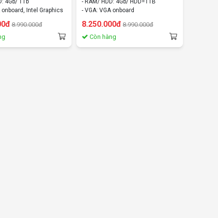
: 4Gb/ 1Tb
- RAM/ HDD: 4Gb/ HDD=1TB
 onboard, Intel Graphics
- VGA: VGA onboard
dows 10 home
- OS: Fedora
00đ
8.250.000đ
8.990.000đ
8.990.000đ
ng
Còn hàng