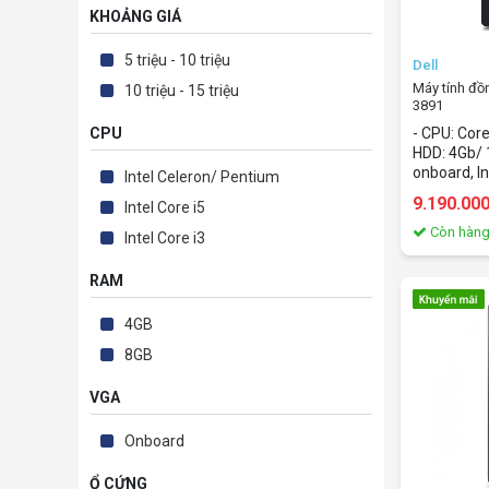
KHOẢNG GIÁ
5 triệu - 10 triệu
Dell
Máy tính đồn
10 triệu - 15 triệu
3891
42IN380009
- CPU: Cor
CPU
HDD: 4Gb/ 
onboard, In
Intel Celeron/ Pentium
OS: Windo
9.190.00
Intel Core i5
Language 6
and Stude
Còn hàn
Intel Core i3
RAM
4GB
8GB
VGA
Onboard
Ổ CỨNG