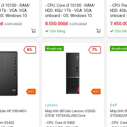
1Tb/WIndows 10
i3/4Gb/1Tb/Windows 10 home)
Pentium/
e i3 10100 - RAM/
- CPU: Core i3 10100 - RAM/
- CPU: P
home)
1Tb - VGA: VGA
HDD: 4Gb/ 1Tb - VGA: VGA
HDD: 4Gb
OS: Windows 10
onboard - OS: Windows 10
onboard 
home
home
0đ
8.550.000đ
7.450.0
9.599.000đ
9.299.000đ
g
Còn hàng
Còn hà
6%
7%
HOT
HOT
Lenovo
Dell
ể bàn HP 390-M01-
Máy tính để bàn Lenovo V530S-
Máy tính 
07ICB 10TXS0QJ00/Core
STI30622
entium/4Gb/1Tb/Windows
i5/4Gb/1Tb/Dos
i3/4Gb/1
ium G5420
- CPU: Core i5 9400
- CPU: Cor