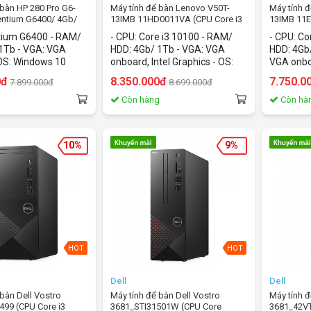
̉ bàn HP 280 Pro G6-
Máy tính để bàn Lenovo V50T-
Máy tính 
entium G6400/ 4Gb/
13IMB 11HD0011VA (CPU Core i3
13IMB 11E
indows 10)
10100/4Gb/HDD 1Tb/Dos)
10100/4G
tium G6400 - RAM/
- CPU: Core i3 10100 - RAM/
- CPU: Co
1Tb - VGA: VGA
HDD: 4Gb/ 1Tb - VGA: VGA
HDD: 4Gb
OS: Windows 10
onboard, Intel Graphics - OS:
VGA onboa
Dos
OS: Dos
0đ
8.350.000đ
7.750.0
7.899.000đ
8.699.000đ
g
Còn hàng
Còn hà
10%
9%
HOT
HOT
Dell
Dell
̉ bàn Dell Vostro
Máy tính để bàn Dell Vostro
Máy tính 
99 (CPU Core i3
3681_STI31501W (CPU Core
3681_42V