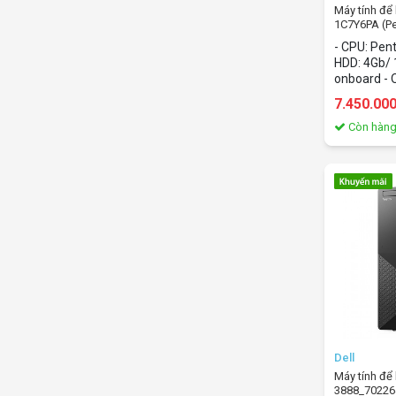
Máy tính đê
1C7Y6PA (P
HDD 1Tb/ W
- CPU: Pen
HDD: 4Gb/ 
onboard - 
home
7.450.00
Còn hàn
Dell
Máy tính đê
3888_702264