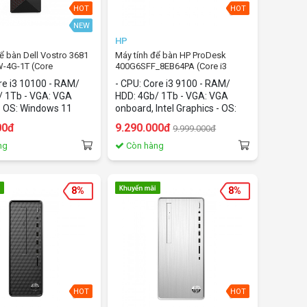
HOT
HOT
NEW
HP
ể bàn Dell Vostro 3681
Máy tính để bàn HP ProDesk
-4G-1T (Core
400G6SFF_8EB64PA (Core i3
TB HDD/Windown11
9100/ 4Gb/ HDD 1Tb/ Dos)
re i3 10100 - RAM/
- CPU: Core i3 9100 - RAM/
 Home and Student
/ 1Tb - VGA: VGA
HDD: 4Gb/ 1Tb - VGA: VGA
- OS: Windows 11
onboard, Intel Graphics - OS:
ice Home and
Dos
00đ
9.290.000đ
9.999.000đ
2021
ng
Còn hàng
8%
8%
HOT
HOT