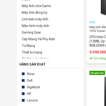
Máy tính chơi Game
Máy tính đồng bộ
Linh kiện máy tính
Dell
Màn hình máy tính
Máy tính đồn
7010 Tower (
Gaming Gear
12100/8GB/
CPU Intel 
Cáp Mạng Và Phụ Kiện
(12MB, Up
8GB DDR4 
Tủ Mạng
M.2 2230 P
9.490.00
Thiết bị mạng
UHD Graphi
(Đen) Mou
Còn hàn
Thiết bị văn phòng
Weight 5.3
HÃNG SẢN XUẤT
Camera giám sát & Phụ kiện
22.04
Phần mềm bản quyền
Asus
TB lưu trữ-bảo mật-kỹ thuật số
Dell
Thiết bị nghe nhìn & Giải trí
Gigabyte
Điện tử - Điện lạnh
HP
Phụ kiện
Lenovo
Thiết Bị Sức Khỏe