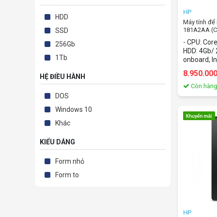
HP
HDD
Máy tính đ
181A2AA (Co
SSD
SSD 256Gb/
- CPU: Cor
256Gb
HDD: 4Gb/ 
1Tb
onboard, In
OS: Windo
8.950.00
HỆ ĐIỀU HÀNH
Còn hàn
DOS
Windows 10
Khác
KIỂU DÁNG
Form nhỏ
Form to
HP