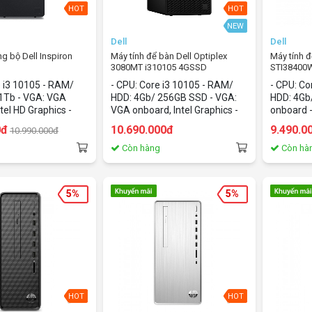
HOT
HOT
NEW
Dell
Dell
g bộ Dell Inspiron
Máy tính để bàn Dell Optiplex
Máy tính đ
3080MT i310105 4GSSD
STI38400W
(i310th/ram4Gb/Hdd1tB/win10home/of2019)
i3/4GB/1
e i3 10105 - RAM/
- CPU: Core i3 10105 - RAM/
- CPU: Co
SL/Office
1Tb - VGA: VGA
HDD: 4Gb/ 256GB SSD - VGA:
HDD: 4Gb
2021)
tel HD Graphics -
VGA onboard, Intel Graphics -
onboard 
ws 11 Home Single
OS: Fedora
home/Off
0đ
10.690.000đ
9.490.0
10.990.000đ
4-bit + Office Home
Student 
nt 2021
g
Còn hàng
Còn hà
5%
5%
HOT
HOT