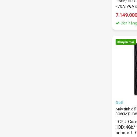
- RAM/ HDD:
- VGA: VGA 
- OS: Windo
7.149.00
Còn hàn
Dell
Máy tính đê
3060MT--i3
i3/ 4Gb/ 1T
- CPU: Cor
HDD: 4Gb/ 
onboard - 