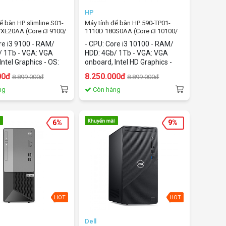
HP
để bàn HP slimline S01-
Máy tính để bàn HP 590-TP01-
XE20AA (Core i3 9100/
1110D 180S0AA (Core i3 10100/
 1Tb/ Windows 10)
4Gb/ HDD 1Tb/ Windows 10)
re i3 9100 - RAM/
- CPU: Core i3 10100 - RAM/
/ 1Tb - VGA: VGA
HDD: 4Gb/ 1Tb - VGA: VGA
Intel Graphics - OS:
onboard, Intel HD Graphics -
 10 home
OS: Windows 10 home
00đ
8.250.000đ
8.899.000đ
8.899.000đ
ng
Còn hàng
6%
9%
HOT
HOT
Dell