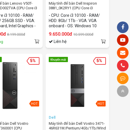
để bàn Lenovo V50T-
Máy tính để bàn Dell Inspiron
D002TVA (CPU Core i3
3881_0K2RY1 (CPU Core i3
b/SSD 256Gb/Dos)
10100/8Gb/1Tb/WIndows 10
re i3 10100 - RAM/
- CPU: Core i3 10100 - RAM/
home)
/ 256GB SSD - VGA:
HDD: 8Gb/ 1Tb - VGA: VGA
rd, Intel Graphics -
onboard - OS: Windows 10
home
00đ
9.650.000đ
8.199.000đ
10.599.000đ
Liên hệ
ng
5%
5%
HOT
HOT
Dell
để bàn Dell Vostro
Máy tính để bàn Dell Vostro 3471-
T360001 (CPU
46R631W/Pentium/4Gb/1Tb/WIndows