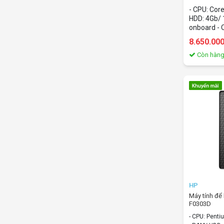
10100/4Gb/
- CPU: Cor
home)
HDD: 4Gb/ 
onboard - 
home
8.650.00
Còn hàn
HP
Máy tính đ
F0303D
7XE18AA/P
- CPU: Pent
10 home