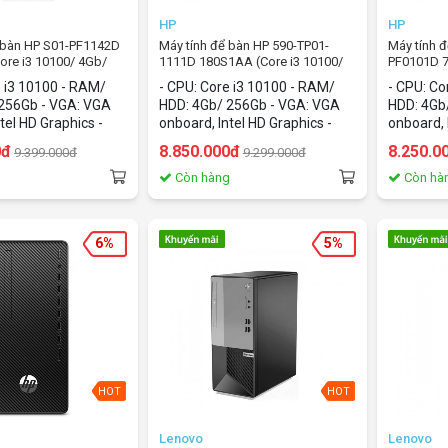
HP
HP
ể bàn HP S01-PF1142D
Máy tính để bàn HP 590-TP01-
Máy tính 
re i3 10100/ 4Gb/
1111D 180S1AA (Core i3 10100/
PF0101D 7
 Windows 10)
4Gb/ SSD 256Gb/ Windows 10)
4Gb/ HDD
e i3 10100 - RAM/
- CPU: Core i3 10100 - RAM/
- CPU: Co
256Gb - VGA: VGA
HDD: 4Gb/ 256Gb - VGA: VGA
HDD: 4Gb
tel HD Graphics -
onboard, Intel HD Graphics -
onboard, 
ws 10 home
OS: Windows 10 home
Windows
0đ
8.850.000đ
8.250.0
9.399.000đ
9.299.000đ
g
Còn hàng
Còn hà
6%
5%
HOT
HOT
Lenovo
Lenovo