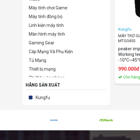
Máy tính chơi Game
Máy tính đồng bộ
Linh kiện máy tính
Kungfu
Màn hình máy tính
MÁY TRỢ G
MTG045S
Gaming Gear
peaker im
Cáp Mạng Và Phụ Kiện
Working te
-10°C~45°C
Tủ Mạng
Warranty: 
990.000đ
Thiết bị mạng
Còn hàn
Thiết bị văn phòng
HÃNG SẢN XUẤT
Camera giám sát & Phụ kiện
Phần mềm bản quyền
Kungfu
TB lưu trữ-bảo mật-kỹ thuật số
Thiết bị nghe nhìn & Giải trí
Điện tử - Điện lạnh
Phụ kiện
Thiết Bị Sức Khỏe