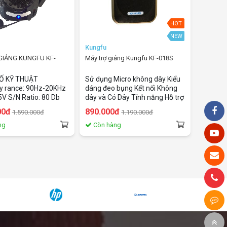
HOT
NEW
Kungfu
GIẢNG KUNGFU KF-
Máy trợ giảng Kungfu KF-018S
Ố KỸ THUẬT
Sử dụng Micro không dây Kiểu
y rance: 90Hz-20KHz
dáng đeo bụng Kết nối Không
5V S/N Ratio: 80 Db
dây và Có Dây Tính năng Hỗ trợ
: 40hm Working
đọc USB Tính năng đọc SD
00đ
890.000đ
1.590.000đ
1.190.000đ
ure: -10oC~45oC
Card, Nghe FM radio
W Battery: 3.7V
ng
Còn hàng
tter