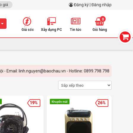
o giá
Đăng ký | Đăng nhập
0
m
Giá sốc
Xây dựng PC
Tin tức
Giỏ hàng
Email: linh.nguyen@baochau.vn - Hotline: 0899.798.798
19%
26%