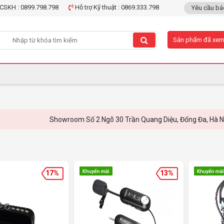
CSKH : 0899.798.798
Hỗ trợ Kỹ thuật : 0869.333.798
Yêu cầu bá
Sản phẩm đã xe
Showroom Số 2 Ngõ 30 Trần Quang Diệu, Đống Đa, Hà Nội - 
17%
13%