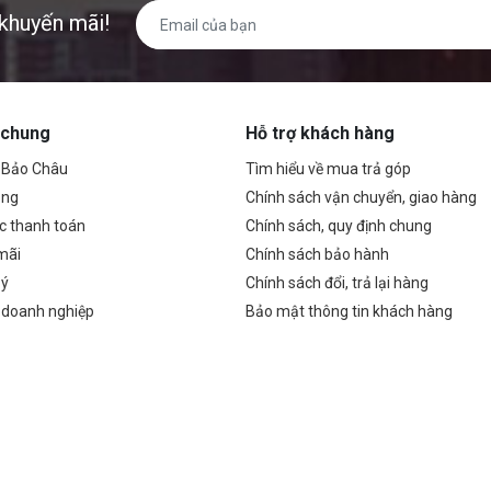
áo không dây Kungfu Việt Nam
khuyến mãi!
lọc âm cực kỳ tốt, kể cả bạn đi
ngoài đường vẫn ghi âm rất tốt,
ít tạp âm
 chung
Hỗ trợ khách hàng
ề Bảo Châu
Tìm hiểu về mua trả góp
ụng
Chính sách vận chuyển, giao hàng
c thanh toán
Chính sách, quy định chung
mãi
Chính sách bảo hành
 ý
Chính sách đổi, trả lại hàng
 doanh nghiệp
Bảo mật thông tin khách hàng