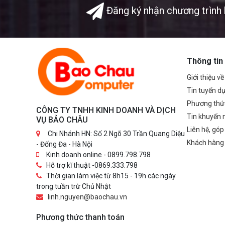
Đăng ký nhận chương trình 
Thông tin
Giới thiệu v
Tin tuyển d
Phương thứ
CÔNG TY TNHH KINH DOANH VÀ DỊCH
Tin khuyến 
VỤ BẢO CHÂU
Liên hệ, góp
Chi Nhánh HN: Số 2 Ngõ 30 Trần Quang Diệu
Khách hàng
- Đống Đa - Hà Nội
Kinh doanh online - 0899.798.798
Hỗ trợ kĩ thuật -0869.333.798
Thời gian làm việc từ 8h15 - 19h các ngày
trong tuần trừ Chủ Nhật
linh.nguyen@baochau.vn
Phương thức thanh toán