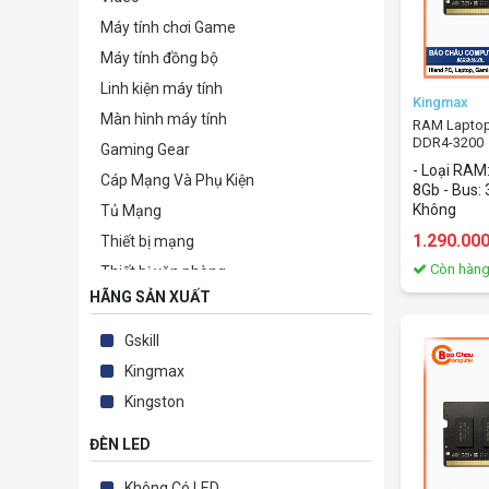
Máy tính chơi Game
Máy tính đồng bộ
Linh kiện máy tính
Kingmax
Màn hình máy tính
RAM Laptop
DDR4-3200
Gaming Gear
(8GB/DDR4/
- Loại RAM
Cáp Mạng Và Phụ Kiện
8Gb - Bus: 3
Không
Tủ Mạng
1.290.00
Thiết bị mạng
Còn hàn
Thiết bị văn phòng
HÃNG SẢN XUẤT
Camera giám sát & Phụ kiện
Phần mềm bản quyền
Gskill
TB lưu trữ-bảo mật-kỹ thuật số
Kingmax
Thiết bị nghe nhìn & Giải trí
Kingston
Điện tử - Điện lạnh
ĐÈN LED
Phụ kiện
Thiết Bị Sức Khỏe
Không Có LED