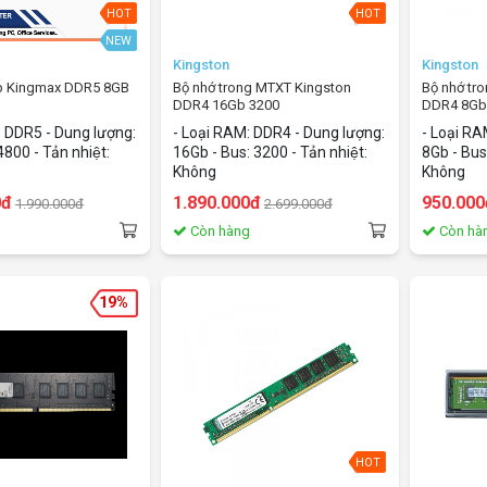
HOT
HOT
NEW
Kingston
Kingston
 Kingmax DDR5 8GB
Bộ nhớ trong MTXT Kingston
Bộ nhớ tr
DDR4 16Gb 3200
DDR4 8Gb
bus4800/CL40)
: DDR5 - Dung lượng:
- Loại RAM: DDR4 - Dung lượng:
- Loại R
800 - Tản nhiệt:
16Gb - Bus: 3200 - Tản nhiệt:
8Gb - Bus:
Không
Không
0đ
1.890.000đ
950.000
1.990.000đ
2.699.000đ
g
Còn hàng
Còn hà
19%
HOT