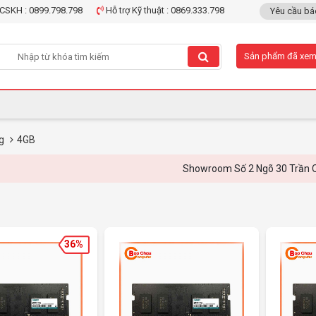
CSKH : 0899.798.798
Hỗ trợ Kỹ thuật : 0869.333.798
Yêu cầu bá
Sản phẩm đã xe
ng
4GB
Showroom Số 2 Ngõ 30 Trần Quang Di
36%