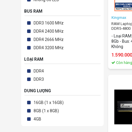
BUS RAM
Kingmax
DDR3 1600 MHz
RAM Laptop
DDR5-4800
DDR4 2400 MHz
(8GB/DDR5/
- Loại RAM
DDR4 2666 MHz
8Gb - Bus: 4
Không
DDR4 3200 MHz
1.590.00
LOẠI RAM
Còn hàn
DDR4
DDR3
DUNG LƯỢNG
16GB (1 x 16GB)
8GB (1 x 8GB)
4GB