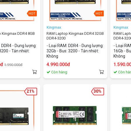
HOT
HOT
Kingmax
Kingmax
 Kingmax DDR4 8GB
RAM Laptop Kingmax DDR4 32GB
RAM Lapt
DDR4-3200
DDR4-320
bus3200/CL22)
(32GB/DDR4/bus3200/CL22)
(16GB/DD
: DDR4 - Dung lượng:
- Loại RAM: DDR4 - Dung lượng:
- Loại R
200 - Tản nhiệt:
32Gb - Bus: 3200 - Tản nhiệt:
16Gb - Bus
Không
Không
0đ
4.990.000đ
1.590.0
1.990.000đ
g
Còn hàng
Còn hà
21%
30%