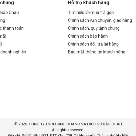
 chung
Hỗ trợ khách hàng
ề Bảo Châu
Tìm hiểu về mua trả góp
ụng
Chính sách vận chuyển, giao hàng
c thanh toán
Chính sách, quy định chung
mãi
Chính sách bảo hành
 ý
Chính sách đổi, trả lại hàng
 doanh nghiệp
Bảo mật thông tin khách hàng
© 2020. CÔNG TY TNHH KINH DOANH VÀ DỊCH VỤ BẢO CHÂU
All rights reserved.
Địa chỉ: Số 02, Nhà G11, KTT Kho 708, Xã Ngọc Hồi, Thành phố Hà Nội