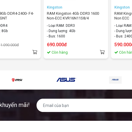
Kingston
Kingston
 8Gb DDR4-2400- F4-
RAM Kingston 4Gb DDR3 1600
RAM King
8GNT
Non-ECC KVR16N11S8/4
Non ECC
 DDR4
- Loại RAM: DDR3
- Loại RA
: 8Gb
- Dung lượng: 4Gb
- Dung lượ
- Bus: 1600
- Bus: 240
 Không
- Tản nhiệt: Không
- Tản nhiệ
690.000đ
590.000
1.090.000đ
g
Còn hàng
Còn hà
khuyến mãi!