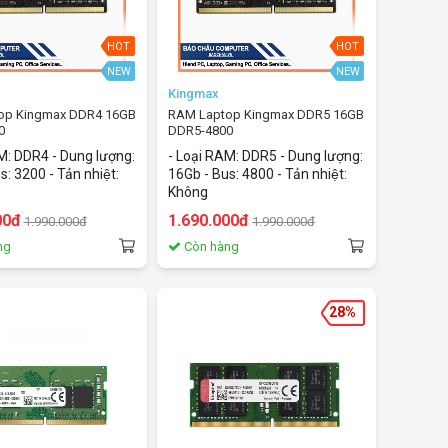
HOT
HOT
NEW
NEW
Kingmax
op Kingmax DDR4 16GB
RAM Laptop Kingmax DDR5 16GB
0
DDR5-4800
R4/bus3200/CL22)
(16GB/DDR5/bus4800/CL40)
AM: DDR4 - Dung lượng:
- Loại RAM: DDR5 - Dung lượng:
: 3200 - Tản nhiệt:
16Gb - Bus: 4800 - Tản nhiệt:
Không
00đ
1.690.000đ
1.990.000đ
1.990.000đ
ng
Còn hàng
28%