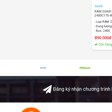
Gskill
RAM GSKill
2400C17S-
- Loại RAM:
- Dung lượng
- Bus: 2400
- Tản nhiệt:
890.000đ
Còn hàn
Đăng ký nhận chương trình 