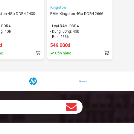
Kingston
ston 4Gb DDR4 2400
RAM Kingston 4Gb DDR4 2666
M: DDR4
- Loại RAM: DDR4
ng: 4Gb
- Dung lượng: 4Gb
0
- Bus: 2666
t: Không
- Tản nhiệt: Không
đ
549.000đ
ng
Còn hàng