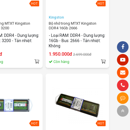
HOT
HOT
Kingston
ong MTXT Kingston
Bộ nhớ trong MTXT Kingston
 3200
DDR4 16Gb 2666
AM: DDR4 - Dung lượng:
- Loại RAM: DDR4 - Dung lượng:
 3200 - Tản nhiệt:
16Gb - Bus: 2666 - Tản nhiệt:
Không
đ
1.950.000đ
2.699.000đ
ng
Còn hàng
HOT
HOT