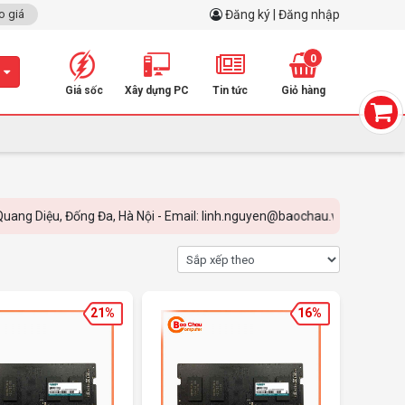
o giá
Đăng ký | Đăng nhập
0
m
Giá sốc
Xây dựng PC
Tin tức
Giỏ hàng
ệu, Đống Đa, Hà Nội - Email: linh.nguyen@baochau.vn - Hotline: 0899.
21%
16%