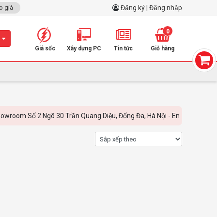
o giá
Đăng ký | Đăng nhập
0
m
Giá sốc
Xây dựng PC
Tin tức
Giỏ hàng
oom Số 2 Ngõ 30 Trần Quang Diệu, Đống Đa, Hà Nội - Email: linh.nguye