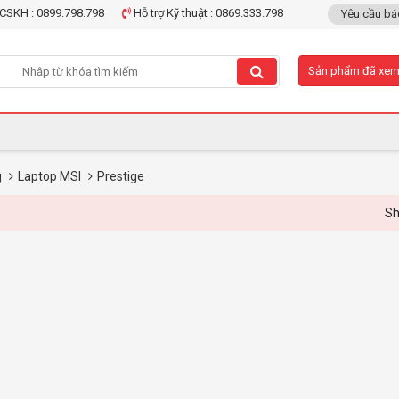
CSKH : 0899.798.798
Hỗ trợ Kỹ thuật : 0869.333.798
Yêu cầu bá
Sản phẩm đã xe
g
Laptop MSI
Prestige
Showr