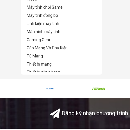
Máy tính chơi Game
Máy tính đồng bộ
Linh kiện máy tính
Màn hình máy tính
Gaming Gear
Cáp Mạng Và Phụ Kiện
Tủ Mạng
Thiết bị mạng
Thiết bị văn phòng
Camera giám sát & Phụ kiện
Phần mềm bản quyền
TB lưu trữ-bảo mật-kỹ thuật số
Thiết bị nghe nhìn & Giải trí
Đăng ký nhận chương trình 
Điện tử - Điện lạnh
Phụ kiện
Thiết Bị Sức Khỏe