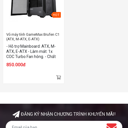
HOT
Vỏ máy tính GameMax Brufen C1
(ATX, M-ATX, E-ATX)
- Hỗ trợ Mainboard: ATX, M-
ATX, E-ATX - Làm mát: 1x
COC Turbo Fan hông. - Chất
liệu: Thép, Kính cường lực,
850.000đ
Nhựa - Màu sắc: Black
ĐĂNG KÝ NHẬN CHƯƠNG TRÌNH KHUYẾN MÃI!