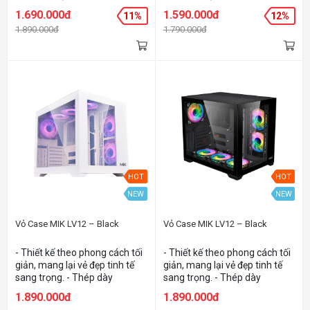
tới ATX +Thiết kế AIR FLOW
tới ATX +Thiết kế AIR FLOW
1.690.000đ
1.590.000đ
11%
12%
cực tốt +Hỗ trợ 8 quạt làm
cực tốt +Hỗ trợ 8 quạt làm
1.890.000đ
1.790.000đ
mát 120
mát 120
HOT
HOT
NEW
NEW
Vỏ Case MIK LV12 – Black
Vỏ Case MIK LV12 – Black
- Thiết kế theo phong cách tối
- Thiết kế theo phong cách tối
giản, mang lại vẻ đẹp tinh tế
giản, mang lại vẻ đẹp tinh tế
sang trọng. - Thép dày
sang trọng. - Thép dày
0.8mm. - 2 mặt kính cường lực
0.8mm. - 2 mặt kính cường lực
1.890.000đ
1.890.000đ
cao cấp dạng trượt. - Mặt
cao cấp dạng trượt. - Mặt