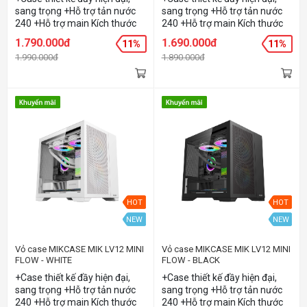
sang trọng +Hỗ trợ tản nước
sang trọng +Hỗ trợ tản nước
240 +Hỗ trợ main Kích thước
240 +Hỗ trợ main Kích thước
tới ATX +Thiết kế AIR FLOW
tới ATX +Thiết kế AIR FLOW
1.790.000đ
1.690.000đ
11%
11%
cực tốt +Hỗ trợ 6 quạt làm
cực tốt +Hỗ trợ 6 quạt làm
1.990.000đ
1.890.000đ
mát 120
mát 120
HOT
HOT
NEW
NEW
Vỏ case MIKCASE MIK LV12 MINI
Vỏ case MIKCASE MIK LV12 MINI
FLOW - WHITE
FLOW - BLACK
+Case thiết kế đầy hiện đại,
+Case thiết kế đầy hiện đại,
sang trọng +Hỗ trợ tản nước
sang trọng +Hỗ trợ tản nước
240 +Hỗ trợ main Kích thước
240 +Hỗ trợ main Kích thước