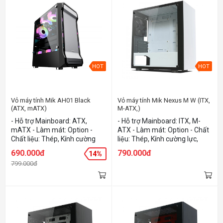
HOT
HOT
Vỏ máy tính Mik AH01 Black
Vỏ máy tính Mik Nexus M W (ITX,
(ATX, mATX)
M-ATX,)
- Hỗ trợ Mainboard: ATX,
- Hỗ trợ Mainboard: ITX, M-
mATX - Làm mát: Option -
ATX - Làm mát: Option - Chất
Chất liệu: Thép, Kính cường
liệu: Thép, Kính cường lực,
lực, Nhựa - Màu sắc: Black
Nhựa - Màu sắc: White
690.000đ
790.000đ
14%
799.000đ