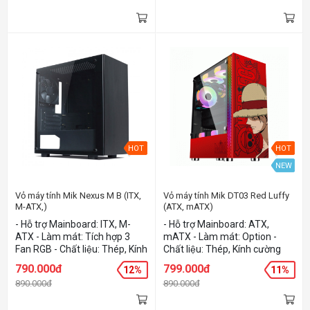
hông phải bằng thép được
hông phải bằng thép được
khắc laser nhiều lỗ nhỏ giúp
khắc laser nhiều lỗ nhỏ giúp
thoát khí. - Khoang lắp nguồn
thoát khí. - Khoang lắp nguồn
riêng biệt.
riêng biệt.
HOT
HOT
NEW
Vỏ máy tính Mik Nexus M B (ITX,
Vỏ máy tính Mik DT03 Red Luffy
M-ATX,)
(ATX, mATX)
- Hỗ trợ Mainboard: ITX, M-
- Hỗ trợ Mainboard: ATX,
ATX - Làm mát: Tích hợp 3
mATX - Làm mát: Option -
Fan RGB - Chất liệu: Thép, Kính
Chất liệu: Thép, Kính cường
cường lực, Nhựa - Màu sắc:
lực, Nhựa - Màu sắc: Red
790.000đ
799.000đ
12%
11%
Black
890.000đ
890.000đ