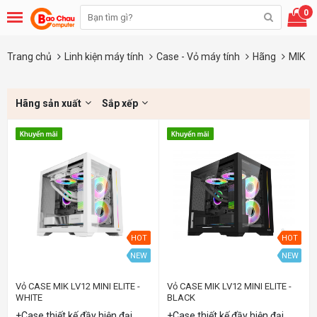
0
Trang chủ
Linh kiện máy tính
Case - Vỏ máy tính
Hãng
MIK
Hãng sản xuất
Sắp xếp
HOT
HOT
NEW
NEW
Vỏ CASE MIK LV12 MINI ELITE -
Vỏ CASE MIK LV12 MINI ELITE -
WHITE
BLACK
+Case thiết kế đầy hiện đại,
+Case thiết kế đầy hiện đại,