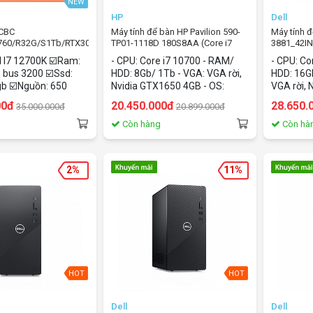
NEW
HP
Dell
CBC
Máy tính để bàn HP Pavilion 590-
Máy tính đ
760/R32G/S1Tb/RTX3060
TP01-1118D 180S8AA (Core i7
3881_42IN
10700/ 8Gb/ HDD 1Tb/ Nvidia
10700F/1
el I7 12700K ☑️Ram:
- CPU: Core i7 10700 - RAM/
- CPU: Co
GTX1650/ Windows 10)
GTX1660/
bus 3200 ☑️Ssd:
HDD: 8Gb/ 1Tb - VGA: VGA rời,
HDD: 16G
b ☑️Nguồn: 650
Nvidia GTX1650 4GB - OS:
VGA rời,
ne ☑️Card màn hình:
Windows 10 home
Windows
00đ
20.450.000đ
28.650.
35.000.000đ
20.899.000đ
12GB
g
Còn hàng
Còn hà
2%
11%
HOT
HOT
Dell
Dell