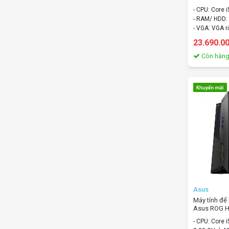
Core i5/ 8G
- CPU: Core 
RTX2060/ W
- RAM/ HDD:
- VGA: VGA r
- OS: Windo
23.690.0
Còn hàn
Asus
Máy tính đ
Asus ROG 
VN006T/Cor
- CPU: Core 
SSD/Nvidia