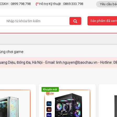
CSKH : 0899.798.798
Hỗ trợ Kỹ thuật : 0869.333.798
Yêu cầu bá
Sản phẩm đã xe
ùng chơi game
g Đa, Hà Nội - Email: linh.nguyen@baochau.vn - Hotline: 0899.798.798