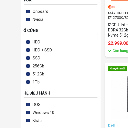
VGA
Onboard
MÁY TÍNH P
I712700K/B
Nvidia
☑️CPU: Int
DDR4 32Gb 
Ổ CỨNG
Nvme 512g
80Plus Bro
HDD
22.999.0
RTX 3060 
HDD + SSD
Còn hàn
SSD
256Gb
512Gb
1Tb
HỆ ĐIỀU HÀNH
DOS
Windows 10
Khác
Dell