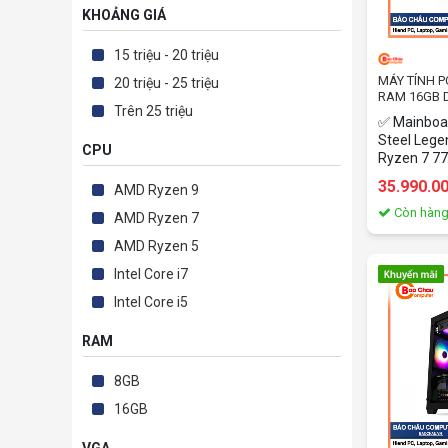
KHOẢNG GIÁ
15 triệu - 20 triệu
MÁY TÍNH P
20 triệu - 25 triệu
RAM 16GB D
Trên 25 triệu
3060 12GB
✅ Mainboa
Steel Leg
CPU
Ryzen 7 77
luồng/Boos
35.990.0
AMD Ryzen 9
Cache/ TD
SSD Kings
Còn hàn
AMD Ryzen 7
4.0 x4 NVM
AMD Ryzen 5
(SNV2S/50
SAMA 3708
Intel Core i7
✅Nguồn Má
NeoECO NE
Intel Core i5
Plus Gold,
màn hình 
RAM
✅RAM King
RGB KF55
8GB
✅Tản Nhiệ
16GB
Deepcool 
fan 12cm)