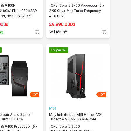
b+128Gb SSD/Nvidia
VN001T/Core i5/8Gb/256GB
e i5 9400F
- CPU: Core i5 9400 Processor (6 x
Dos
SSD/Nvidia RTX2060/Windows 10
D: 8Gb/ 1Tb+128Gb SSD
2.90 GHz), Max Turbo Frequency :
home
 rời, Nvidia GTX1660
4.10 GHz
- RAM/ HDD: 8Gb/ 256GB SSD
000đ
29.990.000đ
- VGA: VGA rời, Nvidia RTX2060
Liên hệ
ng
- OS: Windows 10 home
HOT
HOT
MSI
để bàn Asus Gamer
Máy tính để bàn MSI Gamer MSI
Strix GL10CS-
Trident A 9SD-257XVN/Core
ore i5/8Gb/512Gb
i7/16Gb (2x8Gb)/1Tb+256Gb
e i5 9400 Processor (6 x
- CPU: Core i7 9700
ia RTX1660TI/Windows
SSD/Nvidia GTX1660/Dos