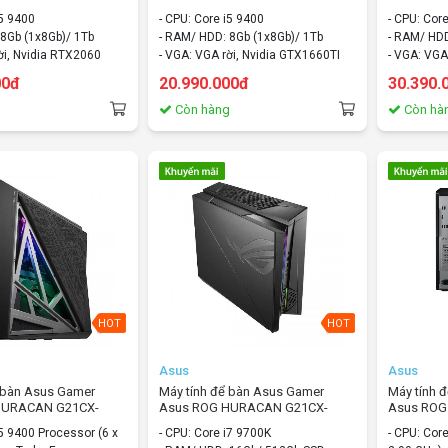
b/ 1Tb/ Nvidia
Core i5/ 8Gb/ 1Tb/ Nvidia
i5/8Gb/1T
i5 9400
- CPU: Core i5 9400
- CPU: Cor
indows 10 home
GTX1660/ Windows 10 home
GTX1660/
 8Gb (1x8Gb)/ 1Tb
- RAM/ HDD: 8Gb (1x8Gb)/ 1Tb
- RAM/ HD
ời, Nvidia RTX2060
- VGA: VGA rời, Nvidia GTX1660TI
- VGA: VGA
ws 10 home
- OS: Windows 10 home
- OS: Dos
00đ
20.990.000đ
30.390.
g
Còn hàng
Còn hà
HOT
HOT
Asus
Asus
ể bàn Asus Gamer
Máy tính để bàn Asus Gamer
Máy tính 
HURACAN G21CX-
Asus ROG HURACAN G21CX-
Asus ROG 
e i5/8Gb/512Gb
VN007T/Core i7/16Gb/512Gb
VN021T/C
i5 9400 Processor (6 x
- CPU: Core i7 9700K
- CPU: Cor
 RTX2060/Windows 10
SSD/Nvidia RTX2070/Windows 10
SSD/Nvid