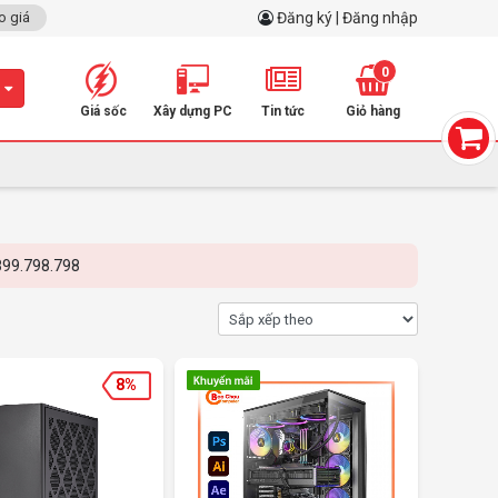
o giá
Đăng ký | Đăng nhập
0
m
Giá sốc
Xây dựng PC
Tin tức
Giỏ hàng
8%