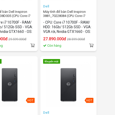
Dell
ể bàn Dell Inspiron
Máy tính để bàn Dell Inspiron
38D005 (CPU Core i7
3881_70228084 (CPU Core i7
6Gb/512Gb SSD/Nvidia
10700F/16Gb/512Gb SSD/Nvidia
re i7 10700F - RAM/
- CPU: Core i7 10700F - RAM/
Windows 10 home)
GTX1660/Windows 10 home)
b/ 512Gb SSD - VGA:
HDD: 16Gb/ 512Gb SSD - VGA:
 Nvidia GTX1660 - OS:
VGA rời, Nvidia GTX1660 - OS:
 10 home
Windows 10 home
000đ
27.890.000đ
29.599.000đ
28.599.000đ
ng
Còn hàng
HOT
HOT
Dell