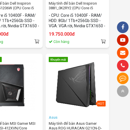
ể bàn Dell Inspiron
Máy tính để bàn Dell Inspiron
1206W (CPU Core i5
3881_0K2RY2 (CPU Core i5
Gb/1Tb HDD+256Gb
10400F/8Gb/1Tb HDD+256Gb
re i5 10400F - RAM/
- CPU: Core i5 10400F - RAM/
ia GTX1650/Windows
SSD/Nvidia GTX1650/Windows
/ 1Tb+256Gb SSD -
HDD: 8Gb/ 1Tb+256Gb SSD -
10 home)
rời, Nvidia GTX1650 -
VGA: VGA rời, Nvidia GTX1650 -
ows 10 home
OS: Windows 10 home
000đ
19.750.000đ
ng
Còn hàng
Bạn cần gì có thể chát với chúng tôi
HOT
Asus
 để bàn MSI Gamer MSI
Máy tính để bàn Asus Gamer
 9SI-412XVN/Core
Asus ROG HURACAN G21CN-D-