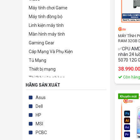
Máy tính chơi Game
Máy tính đồng bộ
Linh kiện máy tính
Màn hình máy tính
MÁY TÍNH P
RAM 32GB D
Gaming Gear
GDDR7
✅CPU AMD 
Cáp Mạng Và Phụ Kiện
nhân 24 lu
5070 12G
Tủ Mạng
32GB 600
38.990.0
Thiết bị mạng
Còn hàn
Thiết bị văn phòng
HÃNG SẢN XUẤT
Camera giám sát & Phụ kiện
Phần mềm bản quyền
Asus
TB lưu trữ-bảo mật-kỹ thuật số
Dell
Thiết bị nghe nhìn & Giải trí
HP
Điện tử - Điện lạnh
MSI
Phụ kiện
PCBC
Thiết Bị Sức Khỏe