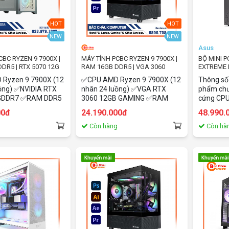
HOT
HOT
NEW
NEW
Asus
CBC RYZEN 9 7900X |
MÁY TÍNH PCBC RYZEN 9 7900X |
BỘ MINI P
DR5 | RTX 5070 12G
RAM 16GB DDR5 | VGA 3060
EXTREME N
12GB
13900K/ Z
Ryzen 9 7900X (12
✅CPU AMD Ryzen 9 7900X (12
Thông số
VIA CPU 
ồng) ✅NVIDIA RTX
nhân 24 luồng) ✅VGA RTX
phẩm chư
HDMI 2.1
 GDDR7 ✅RAM DDR5
3060 12GB GAMING ✅RAM
cứng CPU:
4/125W )
0Mhz
DDR5 16GB 5600Mhz
13900K (
00đ
24.190.000đ
48.990.
Turbo 5.8
770 - Hỗ 
g
Còn hàng
Còn hà
RTX 3080
DDR5 SODI
64GB (32G
drive OR 
Slot 22x
22x42 SA
Intel® Et
i226-V WIF
AX1690i 
10 | 11