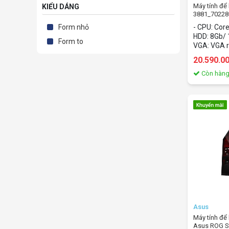
Máy tính đê
KIỂU DÁNG
3881_702280
10400F/8G
Form nhỏ
- CPU: Cor
SSD/Nvidia
HDD: 8Gb/
10 home)
Form to
VGA: VGA rơ
OS: Windo
20.590.0
Còn hàn
Asus
Máy tính đ
Asus ROG S