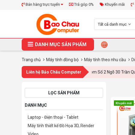
Bán hàng trực tuyến
Trả góp 0%
Khuyến mãi
Tất cả danh mục
DANH MỤC SẢN PHẨM
Trang chủ
Máy tính đồng bộ
Máy tính theo nhu cầu
D
Liên hệ Bảo Châu Computer
Showroom Số 2 Ngõ 30 Trần Quang Diệu, Đốn
LỌC SẢN PHẨM
DANH MỤC
Laptop - Điện thoại - Tablet
Máy tính thiết kế Đồ Họa 3D, Render
Video