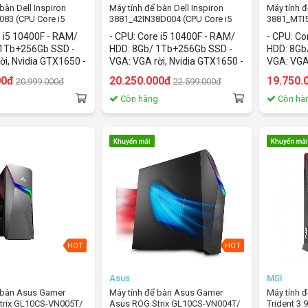
̉ bàn Dell Inspiron
Máy tính để bàn Dell Inspiron
Máy tính đ
83 (CPU Core i5
3881_42IN38D004 (CPU Core i5
3881_MTI5
b/1Tb HDD+256Gb
10400F/8Gb/1Tb HDD+256Gb
10400F/8
e i5 10400F - RAM/
- CPU: Core i5 10400F - RAM/
- CPU: Co
 GTX1650/Windows
SSD/Nvidia GTX1650/Windows
SSD/Nvid
 1Tb+256Gb SSD -
HDD: 8Gb/ 1Tb+256Gb SSD -
HDD: 8Gb
10 home)
10 home)
̀i, Nvidia GTX1650 -
VGA: VGA rời, Nvidia GTX1650 -
VGA: VGA 
ws 10 home
OS: Windows 10 home
OS: Wind
00đ
20.250.000đ
19.750.
20.999.000đ
22.599.000đ
g
Còn hàng
Còn hà
HOT
HOT
Asus
MSI
ể bàn Asus Gamer
Máy tính để bàn Asus Gamer
Máy tính
trix GL10CS-VN005T/
Asus ROG Strix GL10CS-VN004T/
Trident 3