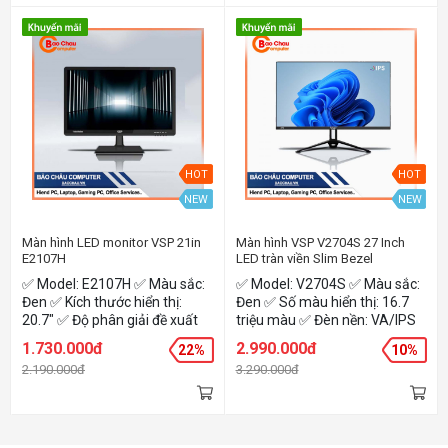
HOT
HOT
NEW
NEW
Màn hình LED monitor VSP 21in
Màn hình VSP V2704S 27 Inch
E2107H
LED tràn viền Slim Bezel
✅ Model: E2107H ✅ Màu sắc:
✅ Model: V2704S ✅ Màu sắc:
Đen ✅ Kích thước hiển thị:
Đen ✅ Số màu hiển thị: 16.7
20.7" ✅ Độ phân giải đề xuất
triệu màu ✅ Đèn nền: VA/IPS
(H x V): 1920 x 1080px
✅ Giao diện/kết nối: VGA x1 /
1.730.000đ
2.990.000đ
22%
10%
HDMI x1 ✅ Kích thước màn
2.190.000đ
3.290.000đ
hình: 27" ✅ Độ phân giải:
1920X1080 px