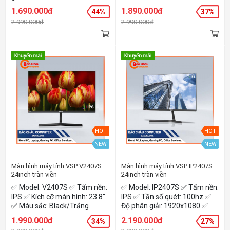
Đen
1.690.000đ
1.890.000đ
44%
37%
2.990.000đ
2.990.000đ
HOT
HOT
NEW
NEW
Màn hình máy tính VSP V2407S
Màn hình máy tính VSP IP2407S
24inch tràn viền
24inch tràn viền
(IPS/75hz/24inch)
(IPS/100hz/24inch)
✅ Model: V2407S ✅ Tấm nền:
✅ Model: IP2407S ✅ Tấm nền:
IPS ✅ Kích cỡ màn hình: 23.8"
IPS ✅ Tần số quét: 100hz ✅
✅ Màu sắc: Black/Trắng
Độ phân giải: 1920x1080 ✅
Kích cỡ: 23.8 inch
1.990.000đ
2.190.000đ
34%
27%