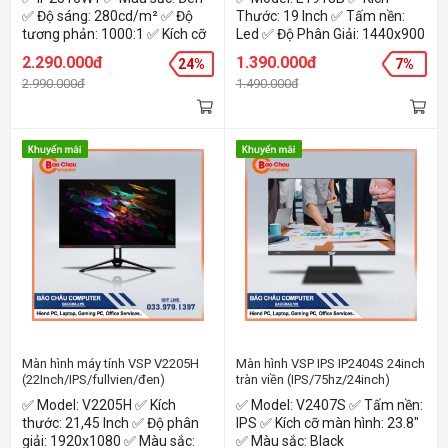
✅ Độ sáng: 280cd/m² ✅ Độ
Thước: 19 Inch ✅ Tấm nền:
tương phản: 1000:1 ✅ Kích cỡ
Led ✅ Độ Phân Giải: 1440x900
màn hình: 24.5" ✅ Tấm nền:
2.290.000đ
1.390.000đ
24%
7%
IPS/WLED ✅ Góc nhìn ngang:
2.990.000đ
1.490.000đ
89/89/89/89 (Typ.)(CR>=10)
✅ Tốc độ phản hồi: 5ms (OD)
✅ Cổng kết nối: HDMI
x1/VGAx1 / Audio out SPK 8Ω
3w ✅ Tần số quét: 100Hz
Màn hình máy tính VSP V2205H
Màn hình VSP IPS IP2404S 24inch
(22Inch/IPS/fullvien/đen)
tràn viền (IPS/75hz/24inch)
✅ Model: V2205H ✅ Kích
✅ Model: V2407S ✅ Tấm nền:
thước: 21,45 Inch ✅ Độ phân
IPS ✅ Kích cỡ màn hình: 23.8"
giải: 1920x1080 ✅ Màu sắc:
✅ Màu sắc: Black