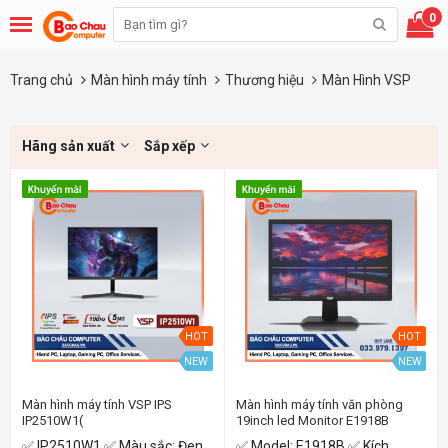
0
Trang chủ
Màn hình máy tính
Thương hiệu
Màn Hình VSP
Hãng sản xuất
Sắp xếp
HOT
HOT
NEW
NEW
Màn hình máy tính VSP IPS
Màn hình máy tính văn phòng
IP2510W1(
19inch led Monitor E1918B
24,5In/IPS/5ms/100hz)
✅ IP2510W1 ✅ Màu sắc: Đen
✅ Model: E1918B ✅ Kích