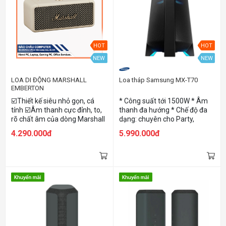
năng Nguồn/Volume/Sound
2.35Kg
Mode phía trước ✅ Monitor
Mode và Music Mode đáp ứng
cả nhu cầu công việc và giải trí
HOT
HOT
NEW
NEW
LOA DI ĐỘNG MARSHALL
Loa tháp Samsung MX-T70
EMBERTON
☑️Thiết kế siêu nhỏ gọn, cá
* Công suất tới 1500W * Âm
tính ☑️Âm thanh cực đỉnh, to,
thanh đa hướng * Chế độ đa
rõ chất âm của dòng Marshall
dạng: chuyên cho Party,
☑️Khả năng kháng nước chuẩn
hiphop edm rock * Có đèn led
4.290.000đ
5.990.000đ
IPX7 ☑️Công nghệ True
nháy theo nhạc cực đỉnh * Kết
Stereophonic, âm thanh 360
nối Bluetooth+ dây * Có thể
độ đỉnh cao ☑️Phát nhạc tới
cắm mic hát karaoke * Kháng
20h liên tục
nước