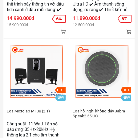
thể trình bày thông tin với dấu
Ultra HD ✔️ Âm thanh sống
tích xanh ở đầu mỗi dòng: ✔️
động, rõ ràng ✔️ Thiết kế nhỏ
Camera AI PanaCast 20: Hình
gọn, di động ✔️ Kết nối linh
14.990.000đ
11.890.000đ
6%
5%
ảnh 4K sắc nét, AI zoom thông
hoạt với USB-A/C, Bluetooth
15.900.000đ
12.500.000đ
minh, bảo mật dữ liệu cao. ✔️
✔️ Tương thích Microsoft
Loa Speak2 75 MS: Âm thanh
Teams ✔️ Bảo hành chính
siêu băng rộng, song công
hãng 24 tháng
toàn phần, 4 micro giảm ồn. ✔️
Trải nghiệm thông minh: Tối
ưu hóa ánh sáng, chế độ
Picture-in-Picture. ✔️ Tương
thích rộng: Hoạt động liền
mạch với mọi nền tảng UC
hàng đầu. ✔️ Thiết kế cao cấp:
Bền bỉ, di động, phù hợp mọi
môi trường làm việc.
HOT
HOT
NEW
NEW
Loa Microlab M108 (2.1)
Loa hội nghị không dây Jabra
Speak2 55 UC
Công suất: 11 Watt Tần số
đáp ứng: 35Hz-20kHz Hệ
thống loa 2.1 cho âm thanh