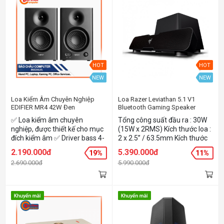
HOT
HOT
NEW
NEW
Loa Kiểm Âm Chuyên Nghiệp
Loa Razer Leviathan 5.1 V1
EDIFIER MR4 42W Đen
Bluetooth Gaming Speaker
✅ Loa kiểm âm chuyên
Tổng công suất đầu ra : 30W
nghiệp, được thiết kế cho mục
(15W x 2RMS) Kích thước loa :
đích kiểm âm ✅ Driver bass 4-
2 x 2.5” / 63.5mm Kích thước
inch và tweeter 1-inch cho âm
loa lớn : 2 x 0.74” / 19 mm Trở
2.190.000đ
5.390.000đ
19%
11%
thanh sạch và trung thực ✅
kháng : 8Ω Tần số đáp ứng :
2.690.000đ
5.990.000đ
Thân vỏ gỗ cho sự ổn định và
180Hz – 20KHz Trọng lượng
triệt tiêu âm cộng hưởng
xấp xỉ : 2Kg Loa siêu trầm Loại
không mong muốn ✅ Đầy đủ
: Thụ động Tổng công suất
kết nối cho PC, Soundcard,
đầu ra : 30W RMS Kích thước
bàn Mixer ✅ Cổng Headphone
loa : 133mm Trở kháng : 4Ω
Out và AUX In phía trước rất
Tần số đáp ứng : 20Hz –
tiện lợi ✅ Núm vặn đa tính
180Hz Trọng lượng xấp xỉ :