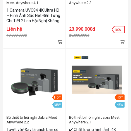
Meet Anywhere 4.1
Anywhere 2.3
1 Camera UVC84 4K Ultra HD
– Hình Ảnh Sắc Nét Đến Từng
Chi Tiết 2 Loa Hội Nghị Không
Dây Jabra Speak2 75 – Âm
Liên hệ
23.990.000đ
5%
Thanh Trong Trẻo Tuyệt Vời
10.000.000đ
25.000.000đ
Dễ Dàng Lắp Đặt và Sử Dụng
MeetAnywhere 4.2 – Giải
Pháp Toàn Diện cho Phòng
Họp 15-25 Người
HOT
HOT
NEW
NEW
Bộ thiết bị hội nghị Jabra Meet
Bộ thiết bị hội nghị Jabra Meet
Anywhere 2.2
Anywhere 2.1
Tuyệt vời! Đây là cách bạn có
✔️ Chất lượng hình ảnh 4K