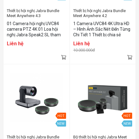
Thiết bị hội nghị Jabra Bundle
Thiết bị hội nghị Jabra Bundle
Meet Anywhere 4.3
Meet Anywhere 4.2
01 Camera hội nghị UVC84
1 Camera UVC84 4K Ultra HD
camera PTZ 4K 01 Loa hội
– Hình Ảnh Sắc Nét Đến Từng
nghị Jabra Speak2 SL tham
Chi Tiết 1 Thiết bị chia sẻ
gia từ 10-15 người Kết nối dễ
không dây Barco ClickShare
Liên hệ
Liên hệ
dàng Âm thanh rõ nét
CX-20 2 Loa Hội Nghị Không
10.000.000đ
Dây Jabra Speak2 75 – Âm
Thanh Trong Trẻo Tuyệt Vời
Dễ Dàng Lắp Đặt và Sử Dụng
MeetAnywhere 4.2 – Giải
Pháp Toàn Diện cho Phòng
Họp 15-25 Người
HOT
HOT
NEW
NEW
Thiết bị hội nghị Jabra Bundle
Bộ thiết bị hội nghị Jabra Meet