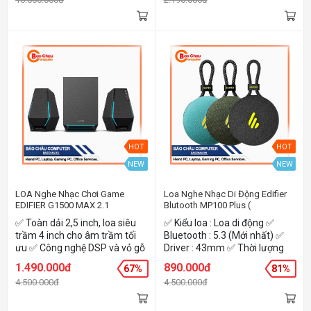
USB-C trên cùng 1 cáp ✅ Kết
Kiểm soát dễ dàng
nối với máy tính qua cổng usb,
bluetooth, link không dây ✅
Phím bấm điều khiển cảm
ứng. ✅ Pin sử dụng lên tới 36
giờ ✅ Thiết bị họp cho 6-10
người ✅ Bảo hành 24 tháng
(đổi mới 1 lần duy nhất trong
24 tháng nếu thiết bị thuộc lỗi
của nhà sản xuất)
HOT
HOT
NEW
NEW
LOA Nghe Nhạc Chơi Game
Loa Nghe Nhạc Di Động Edifier
EDIFIER G1500 MAX 2.1
Blutooth MP100 Plus (
(Gaming/RGB/60W/Bluetooth5.3)
5W/Bluetooth5.3/171g/IPX7)
✅ Toàn dải 2,5 inch, loa siêu
✅ Kiểu loa : Loa di động ✅
trầm 4 inch cho âm trầm tối
Bluetooth : 5.3 (Mới nhất) ✅
ưu ✅ Công nghệ DSP và vỏ gỗ
Driver : 43mm ✅ Thời lượng
✅ 10 hiệu ứng ánh sáng RGB
pin : 9h ✅ Tổng công suất : 5W
1.490.000đ
890.000đ
67%
81%
thú vị ✅ Đầu vào Bluetooth
RMS ✅ Chống nước : IPX7 ✅
4.500.000đ
4.500.000đ
5.3, USB và AUX 3,5 mm ✅
Trọng lượng : 171g
Đỉnh Công Suất Đầu Ra 60W
(R/L:15W+15W SW:30W) ✅