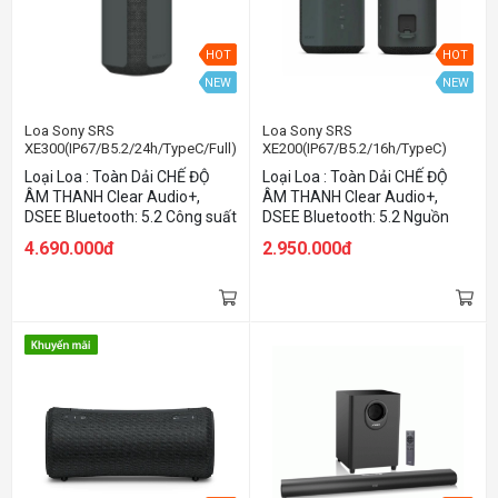
HOT
HOT
NEW
NEW
Loa Sony SRS
Loa Sony SRS
XE300(IP67/B5.2/24h/TypeC/Full)
XE200(IP67/B5.2/16h/TypeC)
Loại Loa : Toàn Dải CHẾ ĐỘ
Loại Loa : Toàn Dải CHẾ ĐỘ
ÂM THANH Clear Audio+,
ÂM THANH Clear Audio+,
DSEE Bluetooth: 5.2 Công suất
DSEE Bluetooth: 5.2 Nguồn
7,5W Nguồn sạc TypeC Thời
sạc TypeC Thời gian nghe
4.690.000đ
2.950.000đ
gian nghe nhạc 15h
nhạc 15h