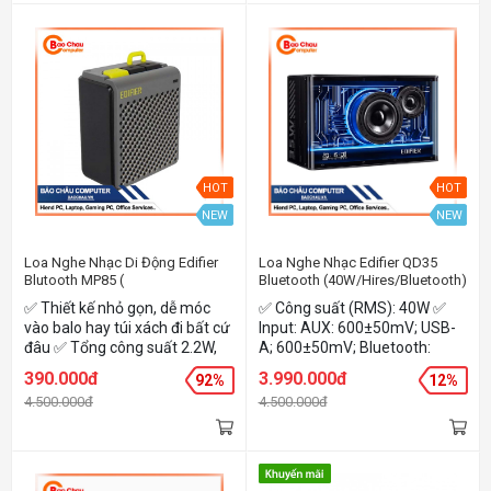
Kích thước sản phẩm Loa siêu
trầm: 135mm x 210mm x
200mm(LxWxH) Loa trung:
104mm x 115mm x 168mm
(LxWxH) ✅ Trọng lượng sản
phẩm: 2,62kg
HOT
HOT
NEW
NEW
Loa Nghe Nhạc Di Động Edifier
Loa Nghe Nhạc Edifier QD35
Blutooth MP85 (
Bluetooth (40W/Hires/Bluetooth)
2.2W/Bluetooth5.3/70g/480mAh)
✅ Thiết kế nhỏ gọn, dễ móc
✅ Công suất (RMS): 40W ✅
vào balo hay túi xách đi bất cứ
Input: AUX: 600±50mV; USB-
đâu ✅ Tổng công suất 2.2W,
A; 600±50mV; Bluetooth:
cùng chất lượng âm thanh
600±50mFFS ✅ Loa công
390.000đ
3.990.000đ
92%
12%
trong trẻo ✅ Bluetooth 5.3 kết
nghệ cao, kết nối Bluetooth,
4.500.000đ
4.500.000đ
nối mượt mà với chiếc điện
AUX (3.5mm) và USB ✅ Hi-
thoại của bạn ✅ Trọng lượng
Res Audio & Hi-Res Wireless ✅
khoảng 70g với dây buộc
Sạc nhanh GaN 35 W ✅ Ứng
mang theo ✅ Bluetooth v5.3
dụng Edifier Connect tiện lợi