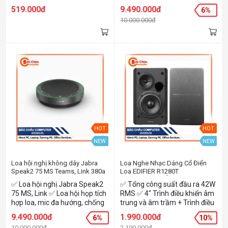
chất lượng cao Tỷ số nén
519.000đ
9.490.000đ
6%
nhiễu S/N >75dB Kích thước
10.000.000đ
(WxHxD): loa trầm
149x210x190 mm Kích thước
loa vệ tinh 96x136x94 mm
HOT
HOT
NEW
NEW
Loa hội nghị không dây Jabra
Loa Nghe Nhạc Dáng Cổ Điển
Speak2 75 MS Teams, Link 380a
Loa EDIFIER R1280T
(Loa2.0/42W/GỖ/Đen)
✅ Loa hội nghị Jabra Speak2
✅ Tổng công suất đầu ra 42W
75 MS, Link ✅ Loa hội họp tích
RMS ✅ 4″ Trình điều khiển âm
hợp loa, mic đa hướng, chống
trung và âm trầm + Trình điều
nước IP64 ✅ Tích hợp đồng
khiển âm bổng 0,5″ ✅ Vỏ gỗ cổ
9.490.000đ
1.990.000đ
6%
10%
thời cổng kết nối USB-A và
điển ✅ Đầu vào RCA kép ✅
10.000.000đ
2.190.000đ