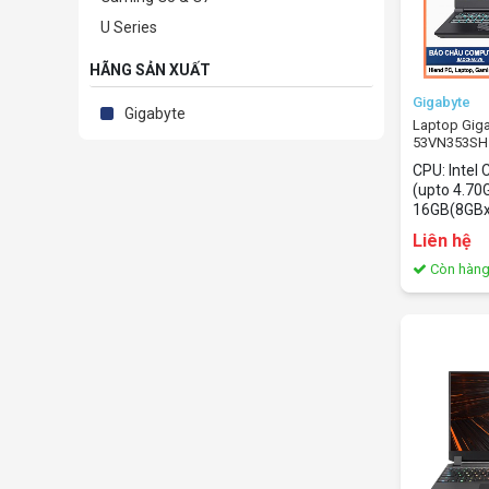
U Series
HÃNG SẢN XUẤT
Gigabyte
Gigabyte
Laptop Giga
53VN353SH (
| 16GB | 512
CPU: Intel
inch FHD 14
(upto 4.70
16GB(8GB
(Nâng cấp 
Liên hệ
512GB SSD
PCIe 3.0 U
Còn hàn
NVidia Gef
GDDR6 Màn 
(1920x1080
WHrs Cân n
sắc: Đen O
Home