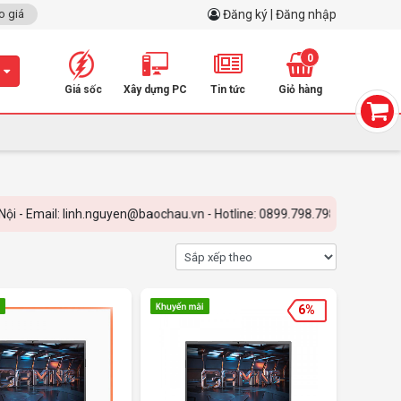
o giá
Đăng ký | Đăng nhập
0
m
Giá sốc
Xây dựng PC
Tin tức
Giỏ hàng
ail: linh.nguyen@baochau.vn - Hotline: 0899.798.798
6%