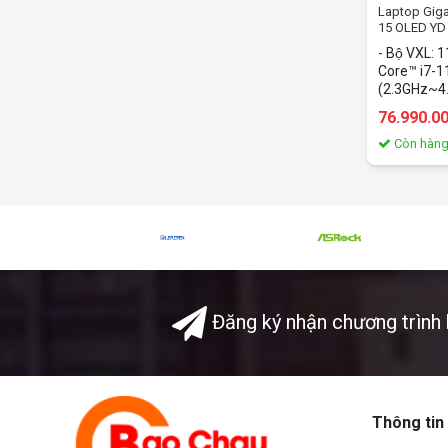
Laptop Gig
15 OLED YD
16GB/1Tb S
- Bộ VXL: 
UHD/RTX30
Core™ i7-
(2.3GHz~4.
NVIDIA® G
76.990.0
8GB GDDR6 
(2x8)16Gb 
Còn hàn
NVMe™ PCI
hình: 15.6I
hành: Wind
sắc: Black
Đăng ký nhận chương trình 
Thông tin