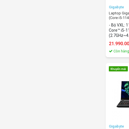
Gigabyte
Laptop Gig
(Core i5-1
16GB/512Gb
- Bộ VXL: 
144Hz/RTX3
Core™ i5-
(2.7GHz~4.
NVIDIA® G
21.990.0
Ti 4GB GDD
(2x8)16Gb 
Còn hàn
NVMe™ PCI
hình: 15.6I
hành: Wind
sắc: Black
Gigabyte