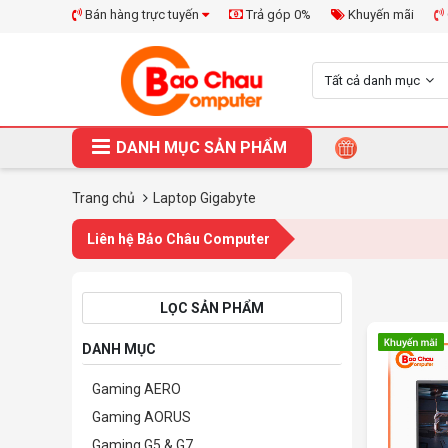
Bán hàng trực tuyến
Trả góp 0%
Khuyến mãi
Tất cả danh mục
DANH MỤC SẢN PHẨM
Trang chủ
Laptop Gigabyte
Liên hệ Bảo Châu Computer
LỌC SẢN PHẨM
DANH MỤC
Gaming AERO
Gaming AORUS
Gaming G5 & G7