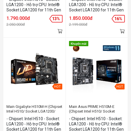
LGA1200 - Hỗ trợ CPU: Intel®
LGA1200 - Hỗ trợ CPU: Intel®
Socket LGA1200 for 11th Gen
Socket LGA1200 for 11th Gen
Intel® Core™ Processors &
Intel® Core™ Processors &
1.790.000đ
1.850.000đ
13%
16%
10th Gen Intel® Core™,
10th Gen Intel® Core™,
2.050.000đ
2.199.000đ
Pentium® Gold and Celeron®
Pentium® Gold and Celeron®
Processors - Cạc đồ họa:
Processors - Cạc đồ họa:
Onboard - Kích thước: mATX
Onboard - Kích thước: mATX
HOT
HOT
Main Gigabyte H510M-H (Chipset
Main Asus PRIME H510M-E
Intel H510/ Socket LGA1200/
(Chipset Intel H510/ Socket
VGA onboard/mATX)
LGA1200/ VGA onboard/mATX)
- Chipset: Intel H510 - Socket:
- Chipset: Intel H510 - Socket:
LGA1200 - Hỗ trợ CPU: Intel®
LGA1200 - Hỗ trợ CPU: Intel®
Socket LGA1200 for 11th Gen
Socket LGA1200 for 11th Gen