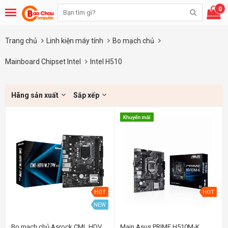
0
Trang chủ
Linh kiện máy tính
Bo mạch chủ
Mainboard Chipset Intel
Intel H510
Hãng sản xuất
Sắp xếp
HOT
HOT
NEW
Bo mạch chủ Asrock CML HDV
Main Asus PRIME H510M-K