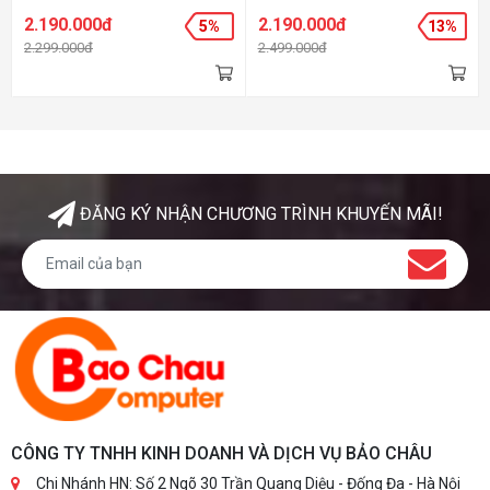
Intel® Core™ Processors &
Intel® Core™ Processors &
2.190.000đ
2.190.000đ
5%
13%
10th Gen Intel® Core™,
10th Gen Intel® Core™,
2.299.000đ
2.499.000đ
Pentium® Gold and Celeron®
Pentium® Gold and Celeron®
Processors - Cạc đồ họa:
Processors - Cạc đồ họa:
Onboard - Kích thước: mATX
Onboard - Kích thước: mATX
ĐĂNG KÝ NHẬN CHƯƠNG TRÌNH KHUYẾN MÃI!
CÔNG TY TNHH KINH DOANH VÀ DỊCH VỤ BẢO CHÂU
Chi Nhánh HN: Số 2 Ngõ 30 Trần Quang Diệu - Đống Đa - Hà Nội