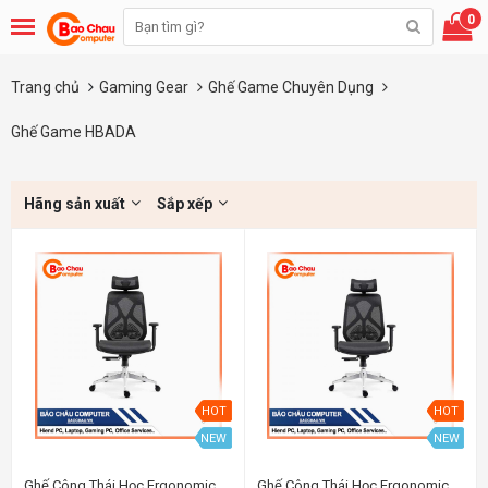
0
Trang chủ
Gaming Gear
Ghế Game Chuyên Dụng
Ghế Game HBADA
Hãng sản xuất
Sắp xếp
HOT
HOT
NEW
NEW
Ghế Công Thái Học Ergonomic
Ghế Công Thái Học Ergonomic