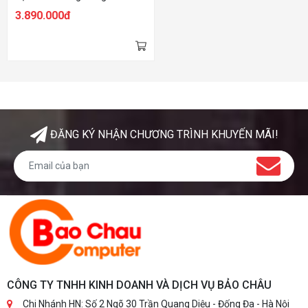
mái, đúng tư thế, tránh các
3.890.000đ
bệnh về xương khớp & cột
sống Sử dụng lưới Matrex
nhập khẩu từ Mỹ: Độ bền & độ
đàn hồi cao cho cảm giá
thoáng khí và dễ vệ sinh. Đệm
ngồi làm bằng mút bọt biến
được bọc vải vô cùng êm ái
Các chi tiết của ghế như bệ
ngồi, bệ tì tay, tựa đầu đều có
thể tự do thay đổi chiều cao 👉🏻
ĐĂNG KÝ NHẬN CHƯƠNG TRÌNH KHUYẾN MÃI!
Tối ưu hoá khả năng công thái
học cho mọi đối tượng Tay ghế
2D Phù hợp cho người từ 1m6
- 1m85, trọng lượng không
quá 120kg
CÔNG TY TNHH KINH DOANH VÀ DỊCH VỤ BẢO CHÂU
Chi Nhánh HN: Số 2 Ngõ 30 Trần Quang Diệu - Đống Đa - Hà Nội