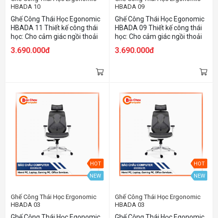
HBADA 10
HBADA 09
Ghế Công Thái Học Egonomic
Ghế Công Thái Học Egonomic
HBADA 11 Thiết kế công thái
HBADA 09 Thiết kế công thái
học: Cho cảm giác ngồi thoải
học: Cho cảm giác ngồi thoải
mái, đúng tư thế, tránh các
mái, đúng tư thế, tránh các
3.690.000đ
3.690.000đ
bệnh về xương khớp & cột
bệnh về xương khớp & cột
sống Sử dụng lưới Matrex
sống Sử dụng lưới Matrex
nhập khẩu từ Mỹ: Độ bền & độ
nhập khẩu từ Mỹ: Độ bền & độ
đàn hồi cao cho cảm giá
đàn hồi cao cho cảm giác ngồi
thoáng khí và dễ vệ sinh. Đệm
êm ái đồng thời cực kỳ thoáng
ngồi làm bằng mút bọt biến
khí và dễ vệ sinh. Các chi tiết
được bọc vải vô cùng êm ái
của ghế như bệ ngồi, bệ tì tay,
Các chi tiết của ghế như bệ
tựa đầu đều có thể tự do thay
ngồi, bệ tì tay, tựa đầu đều có
đổi chiều cao 👉🏻 Tối ưu hoá
thể tự do thay đổi chiều cao
khả năng công thái học cho
Tối ưu hoá khả năng công thái
mọi đối tượng Tay ghế 2D Phù
học cho mọi đối tượng Tay ghế
hợp cho người từ 1m6 - 1m85,
2D Chân ghế hợp kim chắc
trọng lượng không quá 120kg
HOT
HOT
chắn Phù hợp cho người từ
1m6 - 1m85, trọng lượng
NEW
NEW
không quá 120kg
Ghế Công Thái Học Ergonomic
Ghế Công Thái Học Ergonomic
HBADA 03
HBADA 03
Ghế Công Thái Học Egonomic
Ghế Công Thái Học Egonomic