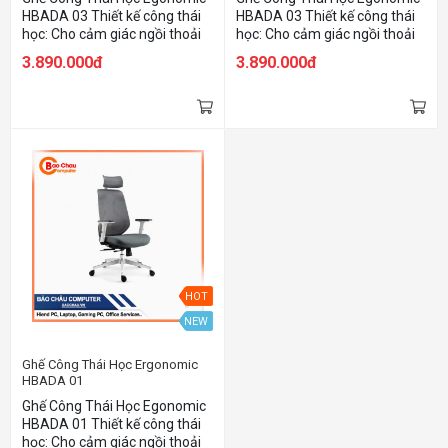
HBADA 03 Thiết kế công thái
HBADA 03 Thiết kế công thái
học: Cho cảm giác ngồi thoải
học: Cho cảm giác ngồi thoải
mái, đúng tư thế, tránh các
mái, đúng tư thế, tránh các
3.890.000đ
3.890.000đ
bệnh về xương khớp & cột
bệnh về xương khớp & cột
sống Sử dụng lưới Matrex
sống Sử dụng lưới Matrex
nhập khẩu từ Mỹ: Độ bền & độ
nhập khẩu từ Mỹ: Độ bền & độ
đàn hồi cao cho cảm giác ngồi
đàn hồi cao cho cảm giác ngồi
êm ái đồng thời cực kỳ thoáng
êm ái đồng thời cực kỳ thoáng
khí và dễ vệ sinh. Các chi tiết
khí và dễ vệ sinh. Các chi tiết
của ghế như bệ ngồi, bệ tì tay,
của ghế như bệ ngồi, bệ tì tay,
tựa đầu đều có thể tự do thay
tựa đầu đều có thể tự do thay
đổi chiều cao 👉🏻 Tối ưu hoá
đổi chiều cao 👉🏻 Tối ưu hoá
khả năng công thái học cho
khả năng công thái học cho
mọi đối tượng Tay ghế 2D Phù
mọi đối tượng Tay ghế 2D Phù
hợp cho người từ 1m6 - 1m85,
hợp cho người từ 1m6 - 1m85,
trọng lượng không quá 120kg
trọng lượng không quá 120kg
HOT
NEW
Ghế Công Thái Học Ergonomic
HBADA 01
Ghế Công Thái Học Egonomic
HBADA 01 Thiết kế công thái
học: Cho cảm giác ngồi thoải