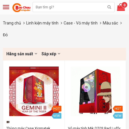
0
Trang chủ
Linh kiện máy tính
Case - Vỏ máy tính
Màu sắc
Đỏ
Hãng sản xuất
Sắp xếp
HOT
HOT
NEW
NEW
Thùng máy Case Xigmatek
Vỏ máy tính Mik DT03 Red Luffy