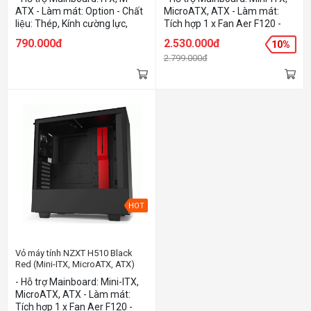
ATX - Làm mát: Option - Chất
MicroATX, ATX - Làm mát:
liệu: Thép, Kính cường lực,
Tích hợp 1 x Fan Aer F120 -
Nhựa - Màu sắc: Black Red
Chất liệu: Thép SGCC và kính
790.000đ
2.530.000đ
10%
cường lực - Màu sắc: Black-
2.799.000đ
Red
HOT
Vỏ máy tính NZXT H510 Black
Red (Mini-ITX, MicroATX, ATX)
- Hỗ trợ Mainboard: Mini-ITX,
MicroATX, ATX - Làm mát:
Tích hợp 1 x Fan Aer F120 -