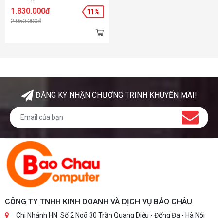
Chất liệu: Thép SGCC và kính
1.830.000đ
11%
cường lực - Màu sắc: Black-
2.050.000đ
Red
ĐĂNG KÝ NHẬN CHƯƠNG TRÌNH KHUYẾN MÃI!
CÔNG TY TNHH KINH DOANH VÀ DỊCH VỤ BẢO CHÂU
Chi Nhánh HN: Số 2 Ngõ 30 Trần Quang Diệu - Đống Đa - Hà Nội