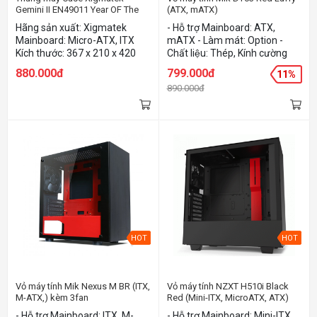
Gemini II EN49011 Year OF The
(ATX, mATX)
Tiger 3 Fan
Hãng sản xuất: Xigmatek
- Hỗ trợ Mainboard: ATX,
Mainboard: Micro-ATX, ITX
mATX - Làm mát: Option -
Kích thước: 367 x 210 x 420
Chất liệu: Thép, Kính cường
mm Cổng kết nối: USB3.0 x 1 –
lực, Nhựa - Màu sắc: Red
880.000đ
799.000đ
11%
USB2.0 x1 – Audio in/out x 1
890.000đ
(HD Audio) Hỗ trợ tản nhiệt
CPU 160mm Hỗ trợ VGA
320mm
HOT
HOT
Vỏ máy tính Mik Nexus M BR (ITX,
Vỏ máy tính NZXT H510i Black
M-ATX,) kèm 3fan
Red (Mini-ITX, MicroATX, ATX)
- Hỗ trợ Mainboard: ITX, M-
- Hỗ trợ Mainboard: Mini-ITX,