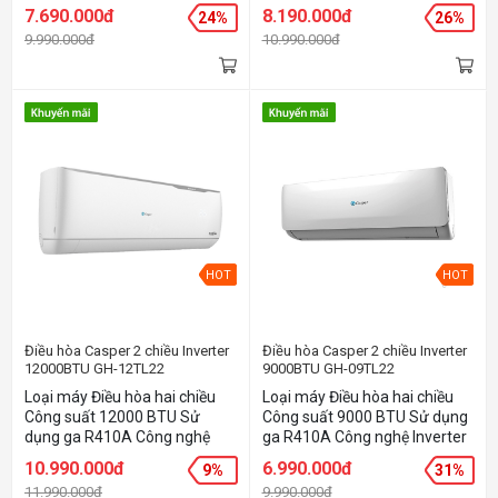
Inverter Chức năng Smart Wifi
Inverter Chức năng Smart Wifi
7.690.000đ
8.190.000đ
24%
26%
Chức năng IFeel cảm biến
Chức năng IFeel cảm biến
9.990.000đ
10.990.000đ
nhiệt Chức năng Iclean tự
nhiệt Chức năng Iclean tự
đông làm sạch
đông làm sạch
HOT
HOT
Điều hòa Casper 2 chiều Inverter
Điều hòa Casper 2 chiều Inverter
12000BTU GH-12TL22
9000BTU GH-09TL22
Loại máy Điều hòa hai chiều
Loại máy Điều hòa hai chiều
Công suất 12000 BTU Sử
Công suất 9000 BTU Sử dụng
dụng ga R410A Công nghệ
ga R410A Công nghệ Inverter
Inverter Chức năng iFeel tự
Chức năng iFeel tự điều chỉnh
10.990.000đ
6.990.000đ
9%
31%
điều chỉnh nhiệt độ tối ưu Công
nhiệt độ tối ưu Công nghệ
11.990.000đ
9.990.000đ
nghệ Inverter và i-Saving giúp
Inverter và i-Saving giúp tiết