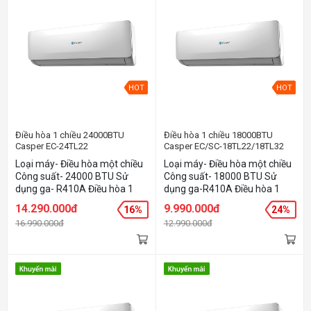
HOT
HOT
Điều hòa 1 chiều 24000BTU
Điều hòa 1 chiều 18000BTU
Casper EC-24TL22
Casper EC/SC-18TL22/18TL32
Loại máy- Điều hòa một chiều
Loại máy- Điều hòa một chiều
Công suất- 24000 BTU Sử
Công suất- 18000 BTU Sử
dụng ga- R410A Điều hòa 1
dụng ga-R410A Điều hòa 1
chiều thường Phạm vi làm
chiều thường Phạm vi làm
14.290.000đ
9.990.000đ
16%
24%
lạnh 30-40m2 Công nghệ giấc
lạnh 20-30m2 Công nghệ giấc
16.990.000đ
12.990.000đ
ngủ sâu Bộ lọc khử mùi, kháng
ngủ sâu Bộ lọc khử mùi, kháng
khuẩn Anti-Formaldehyde
khuẩn Anti-Formaldehyde