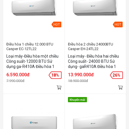
HOT
HOT
Điều hòa 1 chiều 12.000 BTU
Điều hòa 2 chiều 24000BTU
Casper EC-12TL22
Casper EH-24TL22
Loại máy-Điều hòa một chiều
Loại máy- Điều hòa hai chiều
Công suất-12000 BTU Sử
Công suất- 24000 BTU Sử
dụng ga-R410A Điều hòa 1
dụng- gaR410A Điều hòa 1
chiều thường Phạm vi làm
chiều thường Công suất:
6.590.000đ
13.990.000đ
18%
26%
lạnh 15-20m2 Công nghệ giấc
24000BTU Phạm vi làm lạnh
7.990.000đ
18.900.000đ
ngủ sâu Bộ lọc khử mùi, kháng
30-40m2 Thiết kế sang trọng,
khuẩn Anti-Formaldehyde
phong cách tinh tế Máy nén
hiệu suất cao, làm lạnh nhanh