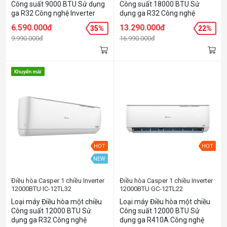
Công suất 9000 BTU Sử dụng
Công suất 18000 BTU Sử
ga R32 Công nghệ Inverter
dụng ga R32 Công nghệ
Chức năng Smart Wifi Chức
Inverter Chức năng Smart Wifi
6.590.000đ
13.290.000đ
35%
22%
năng IFeel cảm biến nhiệt
Chức năng IFeel cảm biến
9.990.000đ
16.990.000đ
nhiệt Chức năng Iclean tự
đông làm sạch
HOT
HOT
NEW
Điều hòa Casper 1 chiều Inverter
Điều hòa Casper 1 chiều Inverter
12000BTU IC-12TL32
12000BTU GC-12TL22
Loại máy Điều hòa một chiều
Loại máy Điều hòa một chiều
Công suất 12000 BTU Sử
Công suất 12000 BTU Sử
dụng ga R32 Công nghệ
dụng ga R410A Công nghệ