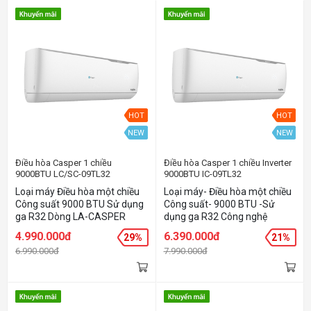
HOT
HOT
NEW
NEW
Điều hòa Casper 1 chiều
Điều hòa Casper 1 chiều Inverter
9000BTU LC/SC-09TL32
9000BTU IC-09TL32
Loại máy Điều hòa một chiều
Loại máy- Điều hòa một chiều
Công suất 9000 BTU Sử dụng
Công suất- 9000 BTU -Sử
ga R32 Dòng LA-CASPER
dụng ga R32 Công nghệ
thông dụng giá rẻ Thiết kế đẹp
Inverter Chức năng IFeel cảm
4.990.000đ
6.390.000đ
29%
21%
sang trọng, làm lạnh nhanh
biến nhiệt Chức năng Iclean tự
6.990.000đ
7.990.000đ
Dàn đồng, mạ vàng giúp tăng
đông làm sạch
tuổi thọ sản phẩm