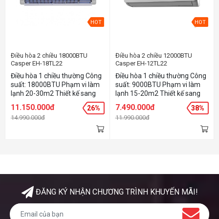
HOT
HOT
Điều hòa 2 chiều 18000BTU
Điều hòa 2 chiều 12000BTU
Casper EH-18TL22
Casper EH-12TL22
Điều hòa 1 chiều thường Công
Điều hòa 1 chiều thường Công
suất: 18000BTU Phạm vi làm
suất: 9000BTU Phạm vi làm
lạnh 20-30m2 Thiết kế sang
lạnh 15-20m2 Thiết kế sang
trọng, phong cách tinh tế Máy
trọng, phong cách tinh tế Máy
11.150.000đ
7.490.000đ
26%
38%
nén hiệu suất cao, làm lạnh
nén hiệu suất cao, làm lạnh
14.990.000đ
11.990.000đ
nhanh Loại máy - Điều hòa hai
nhanh Loại máy Điều hòa hai
chiều Công suất 18000 BTU
chiều Công suất 12000 BTU
Sử dụng ga-R410A
Sử dụng ga R410A
ĐĂNG KÝ NHẬN CHƯƠNG TRÌNH KHUYẾN MÃI!