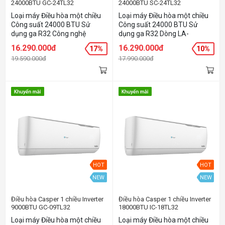
24000BTU GC-24TL32
24000BTU SC-24TL32
Loại máy Điều hòa một chiều
Loại máy Điều hòa một chiều
Công suất 24000 BTU Sử
Công suất 24000 BTU Sử
dụng ga R32 Công nghệ
dụng ga R32 Dòng LA-
Inverter Chức năng Smart Wifi
CASPER thông dụng giá rẻ
16.290.000đ
16.290.000đ
17%
10%
Chức năng IFeel cảm biến
Thiết kế đẹp sang trọng, làm
19.590.000đ
17.990.000đ
nhiệt
lạnh nhanh Dàn đồng, mạ
vàng giúp tăng tuổi thọ sản
phẩm
HOT
HOT
NEW
NEW
Điều hòa Casper 1 chiều Inverter
Điều hòa Casper 1 chiều Inverter
9000BTU GC-09TL32
18000BTU IC-18TL32
Loại máy Điều hòa một chiều
Loại máy Điều hòa một chiều