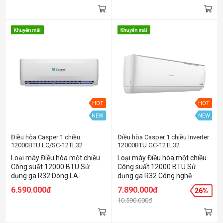
tiết kiệm điện Máy nén được
kiệm điện Máy nén được trang
trang bị hệ thống tự bảo vệ
bị hệ thống tự bảo vệ
HOT
HOT
NEW
NEW
Điều hòa Casper 1 chiều
Điều hòa Casper 1 chiều Inverter
12000BTU LC/SC-12TL32
12000BTU GC-12TL32
Loại máy Điều hòa một chiều
Loại máy Điều hòa một chiều
Công suất 12000 BTU Sử
Công suất 12000 BTU Sử
dụng ga R32 Dòng LA-
dụng ga R32 Công nghệ
CASPER thông dụng giá rẻ
Inverter Chức năng Smart Wifi
6.590.000đ
7.890.000đ
26%
Thiết kế đẹp sang trọng, làm
Chức năng IFeel cảm biến
10.590.000đ
lạnh nhanh Dàn đồng, mạ
nhiệt
vàng giúp tăng tuổi thọ sản
phẩm