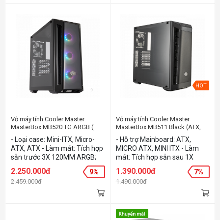
- Màu: Đen
HOT
Vỏ máy tính Cooler Master
Vỏ máy tính Cooler Master
MasterBox MB520 TG ARGB (
MasterBox MB511 Black (ATX,
Mini-ITX, Micro-ATX, ATX, E-ATX)
MICRO ATX, MINI ITX)
- Loại case: Mini-ITX, Micro-
- Hỗ trợ Mainboard: ATX,
ATX, ATX - Làm mát: Tích hợp
MICRO ATX, MINI ITX - Làm
sẵn trước 3X 120MM ARGB;
mát: Tích hợp sẵn sau 1X
Sau: 1X 120MM - Chất liệu:
120MM - Chất liệu: STEEL,
2.250.000đ
1.390.000đ
9%
7%
STEEL, PLASTIC, TEMPERED
PLASTIC - Màu sắc: Đen
2.459.000đ
1.490.000đ
GLASS - Màu: Đen