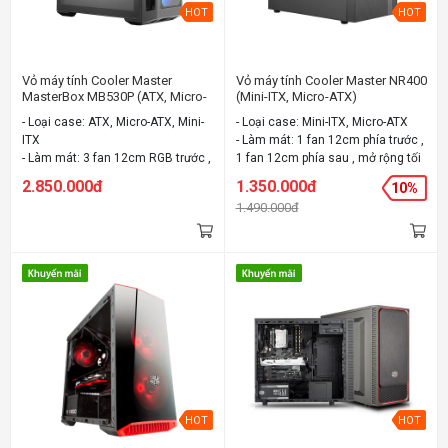
HOT
HOT
Vỏ máy tính Cooler Master
Vỏ máy tính Cooler Master NR400
MasterBox MB530P (ATX, Micro-
(Mini-ITX, Micro-ATX)
ATX, Mini-ITX)
- Loại case: ATX, Micro-ATX, Mini-
- Loại case: Mini-ITX, Micro-ATX
ITX
- Làm mát: 1 fan 12cm phía trước ,
- Làm mát: 3 fan 12cm RGB trước ,
1 fan 12cm phía sau , mở rộng tối
1 fan 12cm sau, mở rộng tối đa 6
đa 6 fan
2.850.000đ
1.350.000đ
10%
fan.
- Chất liệu: Steel, Plastic
1.490.000đ
- Chất liệu: Steel, Plastic,
- Màu: Đen
Tempered Glass
- Màu: Đen
HOT
HOT