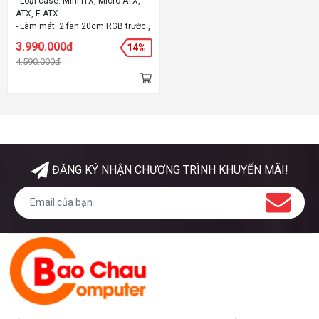
- Loại case: Mini-ITX, Micro-ATX,
ATX, E-ATX
- Làm mát: 2 fan 20cm RGB trước ,
1 fan 14cm black sau , hỗ trợ tối
3.990.000đ
14%
đa 6 -7 fan 12cm
4.590.000đ
- Chất liệu: " Outlook: Plastic, Steel
Mesh
Body: Steel
Side panel: Tempered Glass, Steel"
- Màu: " Gun Metal
"
ĐĂNG KÝ NHẬN CHƯƠNG TRÌNH KHUYẾN MÃI!