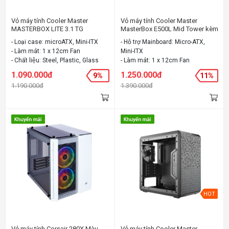
Vỏ máy tính Cooler Master
Vỏ máy tính Cooler Master
MASTERBOX LITE 3.1 TG
MasterBox E500L Mid Tower kèm
(microATX, Mini-ITX)
1Fan
- Loại case: microATX, Mini-ITX
- Hỗ trợ Mainboard: Micro-ATX,
- Làm mát: 1 x 12cm Fan
Mini-ITX
- Chất liệu: Steel, Plastic, Glass
- Làm mát: 1 x 12cm Fan
- Chất liệu: Steel, Plastic
1.090.000đ
1.250.000đ
9%
11%
- Màu sắc: Đen
1.190.000đ
1.390.000đ
HOT
Vỏ máy tính Corsair 280X Màu
Vỏ máy tính Cooler Master