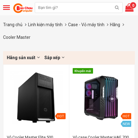
0
Trang chủ
Linh kiện máy tính
Case - Vỏ máy tính
Hãng
Cooler Master
Hãng sản xuất
Sắp xếp
HOT
HOT
NEW
Vỏ Cooler Master Elite 500
Vỏ case Cooler Master HAF 700