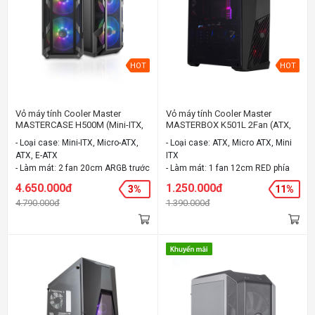
HOT
HOT
Vỏ máy tính Cooler Master
Vỏ máy tính Cooler Master
MASTERCASE H500M (Mini-ITX,
MASTERBOX K501L 2Fan (ATX,
Micro-ATX, ATX, E-ATX)
Micro ATX, Mini ITX)
- Loại case: Mini-ITX, Micro-ATX,
- Loại case: ATX, Micro ATX, Mini
ATX, E-ATX
ITX
- Làm mát: 2 fan 20cm ARGB trước
- Làm mát: 1 fan 12cm RED phía
, 1 fan 14cm black sau , hỗ trợ tối
trước , 1 fan 12 black phía sau ,
4.650.000đ
1.250.000đ
3%
11%
đa 6 -7 fan 12cm
mở rộng tối đa 6fan
4.790.000đ
1.390.000đ
- Chất liệu: " Outlook: Steel Mesh,
- Chất liệu: Thép, nhựa
Glass
- Màu: Đen
Body: Steel
Side panel: Tempered Glass"
- Màu: Iron Grey