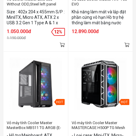
Without ODD,Steel left panel
EVO
(E500-KNNN-S00)
Size : 402x 204 x 455mm S/P :
Khả năng làm mát và lắp đặt
MiniITX, Micro ATX, ATX 2 x
phần cứng vô hạn Hồ trợ hệ
USB 3.2 Gen 1 Type A & 1 x
thống làm mát bằng nước
3.5mm Headset Jack (Audio +
siêu khủng Công nghệ lắp đặt
1.050.000đ
12.890.000đ
12%
Mic Drive bays : 2x 3.5" , 2x
Tool-Less - không cần dụng cụ
1.190.000đ
2.5" mở rộng tối đa 6 fan , có
IRIS: Màn hình LCD cá nhân
thể gắn tản nhiệt nước 280
hóa LED ARGB Gen 2 đã sẵn
mm phía trước , 240mm phía
sàng với MasterPlus+ tích hợp
trên , hỗ trợ VGA dài đến
350mm , tản nhiệt khí 161mm
Lưới lọc bụi phía trên , trước ,
đáy Mặt hông bằng thép
HOT
HOT
Vỏ máy tính Cooler Master
Vỏ máy tính Cooler Master
MasterBox MB511 TG ARGB (E-
MASTERCASE H500P TG Mesh
ATX, MICRO ATX, MINI ITX)
ARGB (Mini-ITX, Micro-ATX, ATX,
- Hỗ trợ Mainboard: ATX,
- Loại case: Mini-ITX, Micro-