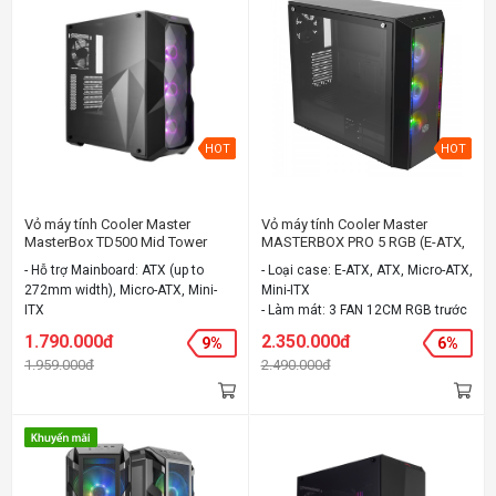
HOT
HOT
Vỏ máy tính Cooler Master
Vỏ máy tính Cooler Master
MasterBox TD500 Mid Tower
MASTERBOX PRO 5 RGB (E-ATX,
kèm 4Fan RGB
ATX, Micro-ATX, Mini-ITX)
- Hỗ trợ Mainboard: ATX (up to
- Loại case: E-ATX, ATX, Micro-ATX,
272mm width), Micro-ATX, Mini-
Mini-ITX
ITX
- Làm mát: 3 FAN 12CM RGB trước
- Làm mát: 3 fan 12cm RGB trước ,
, 1 FAN 12 CM BLACK sau
1.790.000đ
2.350.000đ
9%
6%
1 fan 12cm sau, mở rộng tối đa 6
- Chất liệu: Steel body, Plastic
1.959.000đ
2.490.000đ
fan
mesh bezel, Tempered Glass
- Chất liệu: Steel, Plastic
- Màu sắc: Đen