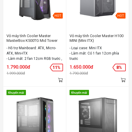
HOT
HOT
Vỏ máy tính Cooler Master
Vỏ máy tính Cooler Master H100
MasterBox K500TG Mid Tower
MINI (Mini ITX)
kèm 3Fan RGB
- Hỗ trợ Mainboard: ATX, Micro-
- Loại case: Mini ITX
ATX, Mini-ITX
- Làm mát: Có 1 fan 12cm phía
- Làm mát: 2 fan 12cm RGB trước ,
trước
1 fan 12cm sau, mở rộng tối đa 6
- Chất liệu: Steel, Plastic, Steel
1.790.000đ
1.650.000đ
11%
8%
fan ,
mesh
1.999.000đ
1.790.000đ
- Chất liệu: Steel, Plastic,
- Màu: Đen
Tempered Glass
- Màu sắc: Đen