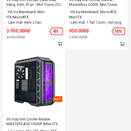
trắng, Kèm 2Fan - Mid Tower (CC-
MasterBox Q300L Mid Tower
9011135-WW)
kèm 1Fan
- Hỗ trợ Mainboard: Mini-
- Hỗ trợ Mainboard: Micro-ATX,
ITX/MicroATX
Mini-ITX
- Làm mát: Kèm 2 Fan
- Làm mát: 1 fan 12cm , mở rộng
- Chất liệu: Steel, Tempered Glass
tối đa 6 fan ,
3.950.000đ
950.000đ
4%
10%
- Màu sắc: Màu trắng
- Chất liệu: " Steel, Plastic
4.090.000đ
1.050.000đ
"
- Màu sắc: Đen
HOT
Vỏ máy tính Cooler Master
MASTERCASE H500P (Mini-ITX,
Micro-ATX, ATX, E-ATX)