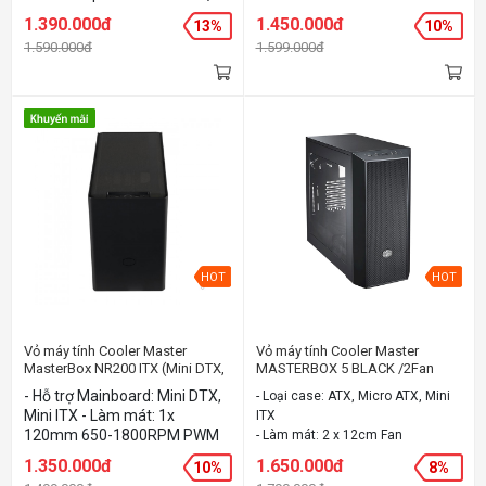
Steel, Plastic - Màu: Đen - đỏ
(SickleFlow), 1x 92mm 650-
1.390.000đ
1.450.000đ
13%
10%
2300RPM PWM (SickleFlow) -
1.590.000đ
1.599.000đ
Chất liệu: Steel, Plastic, Mesh -
Màu sắc: White
HOT
HOT
Vỏ máy tính Cooler Master
Vỏ máy tính Cooler Master
MasterBox NR200 ITX (Mini DTX,
MASTERBOX 5 BLACK /2Fan
Mini ITX)
(ATX, Micro ATX, Mini ITX)
- Hỗ trợ Mainboard: Mini DTX,
- Loại case: ATX, Micro ATX, Mini
Mini ITX - Làm mát: 1x
ITX
120mm 650-1800RPM PWM
- Làm mát: 2 x 12cm Fan
(SickleFlow), 1x 92mm 650-
- Chất liệu: Thân thép, khung lưới
1.350.000đ
1.650.000đ
10%
8%
2300RPM PWM (SickleFlow) -
bằng nhựa