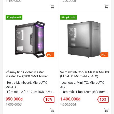
1.499.000đ
1.790.000đ
Chất liệu: Steel, Plastic, Mesh -
- Màu: Đen
Màu sắc: Black
HOT
HOT
Vỏ máy tính Cooler Master
Vỏ máy tính Cooler Master NR600
MasterBox Q300P Mid Tower
(Mini-ITX, Micro-ATX, ATX)
kèm 2Fan RGB
- Hỗ trợ Mainboard: Micro-ATX,
- Loại case: Mini-ITX, Micro-ATX,
Mini-ITX
ATX
- Làm mát: 2 fan 12cm RGB trước ,
- Làm mát: 1 fan 12cm phía trước ,
mở rộng tối đa 6 fan,
1 fan 12cm phía sau , mở rộng tối
950.000đ
1.490.000đ
10%
10%
- Chất liệu: Steel, Plastic
đa 6 fan
1.050.000đ
1.650.000đ
- Màu sắc: Đen
- Chất liệu: " Steel, Plastic
"