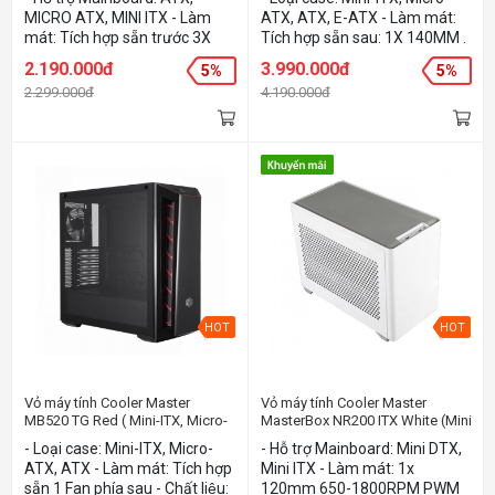
E-ATX)
MICRO ATX, MINI ITX - Làm
ATX, ATX, E-ATX - Làm mát:
mát: Tích hợp sẵn trước 3X
Tích hợp sẵn sau: 1X 140MM .
120MM ARGB - Chất liệu:
Trước: 2X 200MM ARGB FAN -
2.190.000đ
3.990.000đ
5%
5%
STEEL, PLASTIC, TEMPERED
Chất liệu: STEEL, PLASTIC,
2.299.000đ
4.190.000đ
GLASS - Màu sắc: Đen
TEMPERED GLASS, MESH -
Màu: Gun Metal
HOT
HOT
Vỏ máy tính Cooler Master
Vỏ máy tính Cooler Master
MB520 TG Red ( Mini-ITX, Micro-
MasterBox NR200 ITX White (Mini
ATX, ATX)
DTX, Mini ITX)
- Loại case: Mini-ITX, Micro-
- Hỗ trợ Mainboard: Mini DTX,
ATX, ATX - Làm mát: Tích hợp
Mini ITX - Làm mát: 1x
sẵn 1 Fan phía sau - Chất liệu:
120mm 650-1800RPM PWM