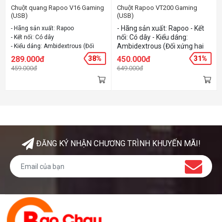
Chuột quang Rapoo V16 Gaming
Chuột Rapoo VT200 Gaming
(USB)
(USB)
- Hãng sản xuất: Rapoo - Kết
- Hãng sản xuất: Rapoo
nối: Có dây - Kiểu dáng:
- Kết nối: Có dây
Ambidextrous (Đối xứng hai
- Kiểu dáng: Ambidextrous (Đối
bên) - Đèn led: Có
xứng hai bên)
289.000đ
38%
450.000đ
31%
- Đèn led: Có
459.000đ
649.000đ
ĐĂNG KÝ NHẬN CHƯƠNG TRÌNH KHUYẾN MÃI!