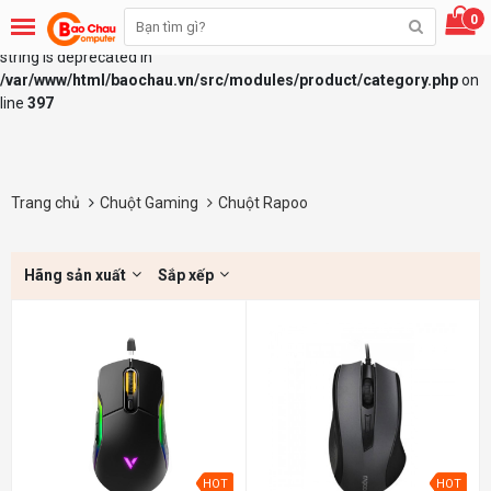
0
Deprecated
: explode(): Passing null to parameter #2 ($string) of type
string is deprecated in
/var/www/html/baochau.vn/src/modules/product/category.php
on
line
397
Trang chủ
Chuột Gaming
Chuột Rapoo
Hãng sản xuất
Sắp xếp
HOT
HOT