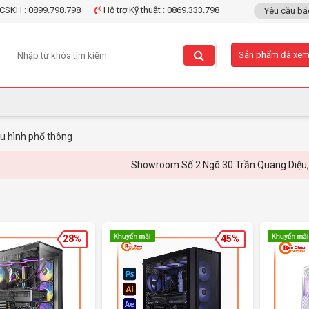
CSKH : 0899.798.798
Hỗ trợ Kỹ thuật : 0869.333.798
Yêu cầu bá
Sản phẩm đã xe
u hình phổ thông
Showroom Số 2 Ngõ 30 Trần Quang Diệu, Đống Đ
28%
45%