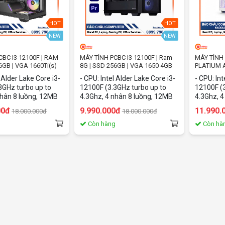
HOT
HOT
NEW
NEW
CBC I3 12100F | RAM
MÁY TÍNH PCBC I3 12100F | Ram
MÁY TÍNH
6GB | VGA 1660Ti(s)
8G | SSD 256GB | VGA 1650 4GB
PLATIUM A
I312100F
l Alder Lake Core i3-
- CPU: Intel Alder Lake Core i3-
- CPU: Int
3GHz turbo up to
12100F (3.3GHz turbo up to
12100F (3
nhân 8 luồng, 12MB
4.3Ghz, 4 nhân 8 luồng, 12MB
4.3Ghz, 4
AM/ SSD: 8GB/
Cache - MAIN: H610 - RAM:
Cache - 
00đ
9.990.000đ
11.990.
18.000.000đ
18.000.000đ
e NVMe - VGA:
8GB DDR4 - SSD: 256Gb PCIe
256Gb PC
6GB - OS: Dos - Lưu
NVMe - VGA: GTX 1650 4GB -
GTX1650 4
g
Còn hàng
Còn hà
g có thể thay đổi
OS: Dos - Lưu ý: Phần cứng có
Phần cứng
o thực tế.
thể thay đổi theo tồn kho thực
tồn kho t
tế.