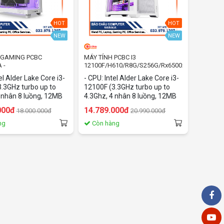
HOT
HOT
NEW
NEW
 GAMING PCBC
MÁY TÍNH PCBC I3
 -
12100F/H610/R8G/S256G/Rx6500xt
/H610/R8G/S256G/Gtx1650
el Alder Lake Core i3-
- CPU: Intel Alder Lake Core i3-
.3GHz turbo up to
12100F (3.3GHz turbo up to
 nhân 8 luồng, 12MB
4.3Ghz, 4 nhân 8 luồng, 12MB
RAM/ SSD: 8GB/
Cache - RAM/ SSD: 8GB/
000đ
14.789.000đ
18.000.000đ
20.990.000đ
Ie NVMe - VGA:
256Gb PCIe NVMe - VGA:
GB - OS: Dos - Lưu ý:
RX6500xt 4GB - OS: Dos - Lưu
ng
Còn hàng
 có thể thay đổi theo
ý: Phần cứng có thể thay đổi
hực tế.
theo tồn kho thực tế.