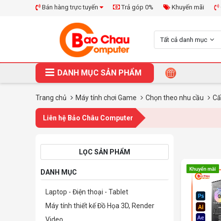
Bán hàng trực tuyến
Trả góp 0%
Khuyến mãi
Tất cả danh mục
DANH MỤC SẢN PHẨM
Trang chủ
Máy tính chơi Game
Chọn theo nhu cầu
Cấ
Liên hệ Bảo Châu Computer
LỌC SẢN PHẨM
DANH MỤC
Laptop - Điện thoại - Tablet
Máy tính thiết kế Đồ Họa 3D, Render
Video