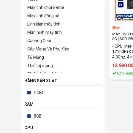
Máy tính chơi Game
Máy tính đồng bộ
Linh kiện máy tính
Màn hình máy tính
MÁY TÍNH P
8G | SSD 25
Gaming Gear
- CPU: Inte
Cáp Mạng Và Phụ Kiện
12100F (3.
4.3Ghz, 4 
Tủ Mạng
Cache - R
12.990.0
Thiết bị mạng
256Gb PCI
GTX1660Ti 
Còn hàn
Thiết bị văn phòng
ý: Phần cứn
HÃNG SẢN XUẤT
Camera giám sát & Phụ kiện
theo tồn kh
Phần mềm bản quyền
PCBC
TB lưu trữ-bảo mật-kỹ thuật số
RAM
Thiết bị nghe nhìn & Giải trí
Điện tử - Điện lạnh
8GB
Phụ kiện
CPU
Thiết Bị Sức Khỏe