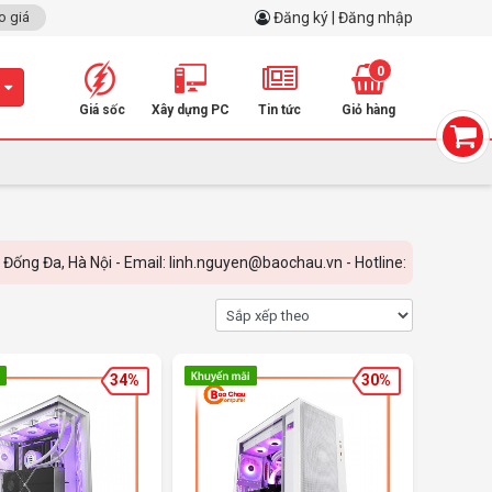
o giá
Đăng ký | Đăng nhập
0
m
Giá sốc
Xây dựng PC
Tin tức
Giỏ hàng
a, Hà Nội - Email: linh.nguyen@baochau.vn - Hotline: 0899.798.798
34%
30%