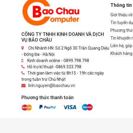
Thông tin
Giới thiệu v
Tin tuyển d
Phương thứ
CÔNG TY TNHH KINH DOANH VÀ DỊCH
Tin khuyến 
VỤ BẢO CHÂU
Liên hệ, góp
Chi Nhánh HN: Số 2 Ngõ 30 Trần Quang Diệu
Khách hàng
- Đống Đa - Hà Nội
Kinh doanh online - 0899.798.798
Hỗ trợ kĩ thuật -0869.333.798
Thời gian làm việc từ 8h15 - 19h các ngày
trong tuần trừ Chủ Nhật
linh.nguyen@baochau.vn
Phương thức thanh toán