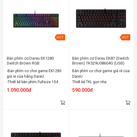
HOT
HOT
Bàn phím cơ Dareu EK1280
Bàn phím cơ Dareu EK87 (Switch
Switch Brown RGB
Brown) TK529U08604G (USB)
(TK531U08603G) (USB)
-Bàn phím cơ chơi game EK1280
Bàn phím cơ chơi game giá rẻ của
giá rẻ của hãng DareU
DareU
-Thiết kế bàn phím Fullsize 104
Thiết kế TKL gọn nhẹ
phím quen thuộc
Sử dụng Switch "D" cho cảm giác
1.090.000đ
590.000đ
-Đầy đủ 3 loại Switch: Blue - Brown
gõ tốt
- Red
Đủ 3 kiểu Switch cơ bản: Red /
-Đèn LED RGB 16.8 triệu màu
Brown / Blue
-Sử dụng Switch "D" cho cảm giác
Đèn LED đơn màu đỏ
gõ tốt