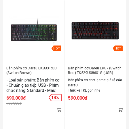
HOT
HOT
Bàn phím cơ Dareu EK880 RGB
Bàn phím cơ Dareu EK87 (Switch
(Switch Brown)
Red) TK529U08601G (USB)
- Loại sản phẩm: Bàn phím cơ
Bàn phím cơ chơi game giá rẻ của
- Chuẩn giao tiếp: USB - Phím
DareU
chức năng: Standard - Màu:
Thiết kế TKL gọn nhẹ
Black
Sử dụng Switch "D" cho cảm giác
690.000đ
14%
590.000đ
gõ tốt
799.000đ
Đủ 3 kiểu Switch cơ bản: Red /
Brown / Blue
Đèn LED đơn màu đỏ