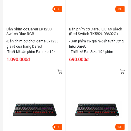
HOT
HOT
Bàn phím cơ Dareu EK1280
Bàn phím cơ Dareu EK169 Black
Switch Blue RGB
(Red Switch-TK582U08602G)
(TK531U08601G) (USB)
(USB)
-Bàn phím cơ chơi game Ek1280
- Bàn phím cơ giá rẻ đến từ thương
giá rẻ của hãng DareU
hiệu DareU
-Thiết kế bàn phím Fullsize 104
- Thiết kế Full Size 104 phím
phím quen thuộc
- Đèn LED RGB nhiều màu
1.090.000đ
690.000đ
-Đầy đủ 3 loại Switch: Blue - Brown
- Sử dụng "D" Switch quen thuộc
- Red
của DareU
-Đèn LED RGB 16.8 triệu màu
- Ba phiên bản: Brown/Red/Blue
-Sử dụng Switch "D" cho cảm giác
Switch
gõ tốt
- Anti-ghosting
HOT
HOT