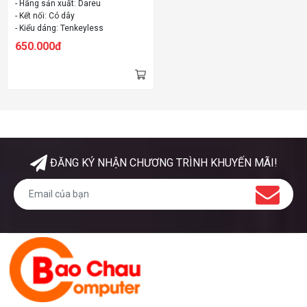
- Hãng sản xuất: Dareu
- Kết nối: Có dây
- Kiểu dáng: Tenkeyless
- Đèn led: Có
650.000đ
ĐĂNG KÝ NHẬN CHƯƠNG TRÌNH KHUYẾN MÃI!