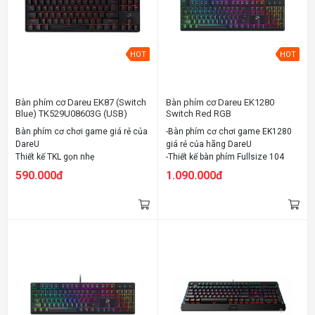
HOT
HOT
Bàn phím cơ Dareu EK87 (Switch
Bàn phím cơ Dareu EK1280
Blue) TK529U08603G (USB)
Switch Red RGB
(TK531U08602G) (USB)
Bàn phím cơ chơi game giá rẻ của
-Bàn phím cơ chơi game EK1280
DareU
giá rẻ của hãng DareU
Thiết kế TKL gọn nhẹ
-Thiết kế bàn phím Fullsize 104
Sử dụng Switch "D" cho cảm giác
phím quen thuộc
590.000đ
1.090.000đ
gõ tốt
-Đầy đủ 3 loại Switch: Blue - Brown
Đủ 3 kiểu Switch cơ bản: Red /
- Red
Brown / Blue
-Đèn LED RGB 16.8 triệu màu
Đèn LED đơn màu đỏ
-Sử dụng Switch "D" cho cảm giác
gõ tốt