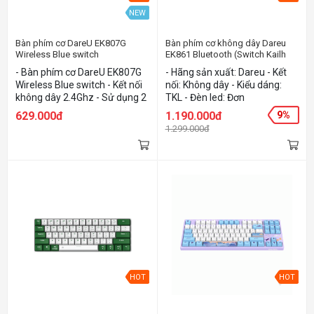
NEW
Bàn phím cơ DareU EK807G
Bàn phím cơ không dây Dareu
Wireless Blue switch
EK861 Bluetooth (Switch Kailh
Brown)
- Bàn phím cơ DareU EK807G
- Hãng sản xuất: Dareu - Kết
Wireless Blue switch - Kết nối
nối: Không dây - Kiểu dáng:
không dây 2.4Ghz - Sử dụng 2
TKL - Đèn led: Đơn
viên pin AA - Switch "D" do
629.000đ
1.190.000đ
9%
DareU tự sản xuất
1.299.000đ
HOT
HOT