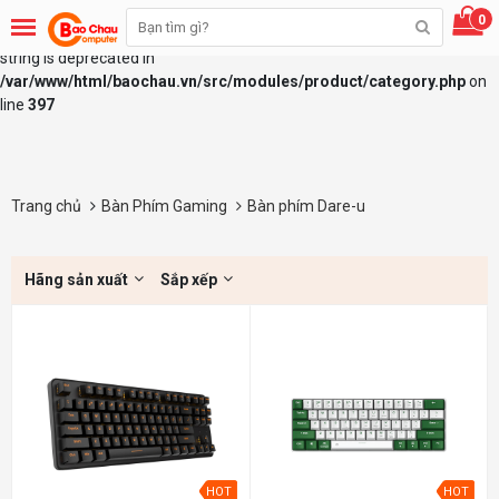
0
Deprecated
: explode(): Passing null to parameter #2 ($string) of type
string is deprecated in
/var/www/html/baochau.vn/src/modules/product/category.php
on
line
397
Trang chủ
Bàn Phím Gaming
Bàn phím Dare-u
Hãng sản xuất
Sắp xếp
HOT
HOT