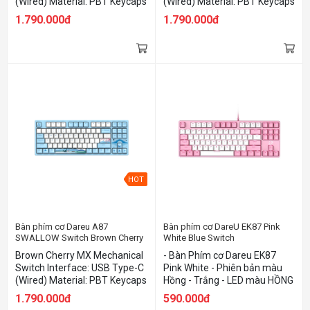
(Wired) Material: PBT Keycaps
(Wired) Material: PBT Keycaps
Detachable Top Cover
Detachable Top Cover
1.790.000đ
1.790.000đ
HOT
Bàn phím cơ Dareu A87
Bàn phím cơ DareU EK87 Pink
SWALLOW Switch Brown Cherry
White Blue Switch
Brown Cherry MX Mechanical
- Bàn Phím cơ Dareu EK87
Switch Interface: USB Type-C
Pink White - Phiên bản màu
(Wired) Material: PBT Keycaps
Hồng - Trắng - LED màu HỒNG
Detachable Top Cover
- Nâng cấp Keycap ABS
1.790.000đ
590.000đ
DoubleShot siêu bền - Sử