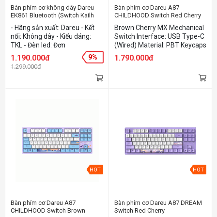
Bàn phím cơ không dây Dareu
Bàn phím cơ Dareu A87
EK861 Bluetooth (Switch Kailh
CHILDHOOD Switch Red Cherry
Blue)
- Hãng sản xuất: Dareu - Kết
Brown Cherry MX Mechanical
nối: Không dây - Kiểu dáng:
Switch Interface: USB Type-C
TKL - Đèn led: Đơn
(Wired) Material: PBT Keycaps
Detachable Top Cover
1.190.000đ
9%
1.790.000đ
1.299.000đ
HOT
HOT
Bàn phím cơ Dareu A87
Bàn phím cơ Dareu A87 DREAM
CHILDHOOD Switch Brown
Switch Red Cherry