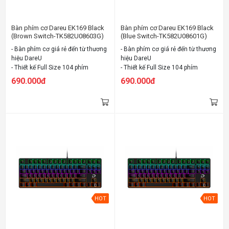
Bàn phím cơ Dareu EK169 Black
Bàn phím cơ Dareu EK169 Black
(Brown Switch-TK582U08603G)
(Blue Switch-TK582U08601G)
(USB)
(USB)
- Bàn phím cơ giá rẻ đến từ thương
- Bàn phím cơ giá rẻ đến từ thương
hiệu DareU
hiệu DareU
- Thiết kế Full Size 104 phím
- Thiết kế Full Size 104 phím
- Đèn LED RGB nhiều màu
- Đèn LED RGB nhiều màu
690.000đ
690.000đ
- Sử dụng "D" Switch quen thuộc
- Sử dụng "D" Switch quen thuộc
của DareU
của DareU
- Ba phiên bản: Brown/Red/Blue
- Ba phiên bản: Brown/Red/Blue
Switch
Switch
- Anti-ghosting
- Anti-ghosting
HOT
HOT