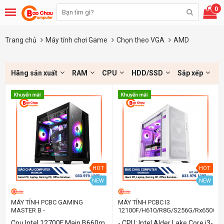
0
Trang chủ
Máy tính chơi Game
Chọn theo VGA
AMD
Hãng sản xuất
RAM
CPU
HDD/SSD
Sắp xếp
HOT
HOT
NEW
NEW
MÁY TÍNH PCBC GAMING
MÁY TÍNH PCBC I3
MASTER B -
12100F/H610/R8G/S256G/Rx6500xt
I712700F/B660/R16G/S512g/Rx6600XT
Cpu Intel 12700F Main B660m
- CPU: Intel Alder Lake Core i3-