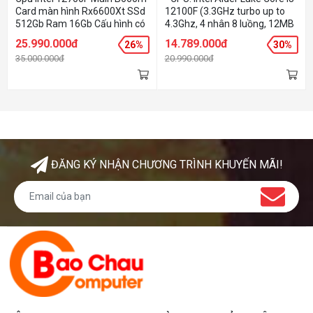
Card màn hình Rx6600Xt SSd
12100F (3.3GHz turbo up to
512Gb Ram 16Gb Cấu hình có
4.3Ghz, 4 nhân 8 luồng, 12MB
thể thay đổi linh hoạt theo nhu
Cache - RAM/ SSD: 8GB/
25.990.000đ
14.789.000đ
26%
30%
cầu của người dùng
256Gb PCIe NVMe - VGA:
35.000.000đ
20.990.000đ
RX6500xt 4GB - OS: Dos - Lưu
ý: Phần cứng có thể thay đổi
theo tồn kho thực tế.
ĐĂNG KÝ NHẬN CHƯƠNG TRÌNH KHUYẾN MÃI!