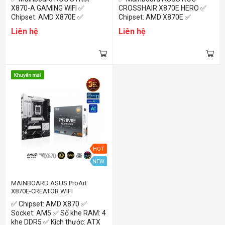
RAM DDR5)
RAM DDR5)
X870-A GAMING WIFI ✅
CROSSHAIR X870E HERO ✅
Chipset: AMD X870E ✅
Chipset: AMD X870E ✅
Socket: AM5 ✅ Số khe RAM: 4
Socket: AM5 ✅ Số khe RAM: 4
Liên hệ
Liên hệ
khe DDR5 ✅ Kích thước: ATX
khe DDR5 ✅ Kích thước: ATX
✅ Tích hợp sẵn Wifi &
✅ Tích hợp sẵn Wifi &
Bluetooth
Bluetooth
HOT
NEW
MAINBOARD ASUS ProArt
X870E-CREATOR WIFI
✅ Chipset: AMD X870 ✅
Socket: AM5 ✅ Số khe RAM: 4
khe DDR5 ✅ Kích thước: ATX