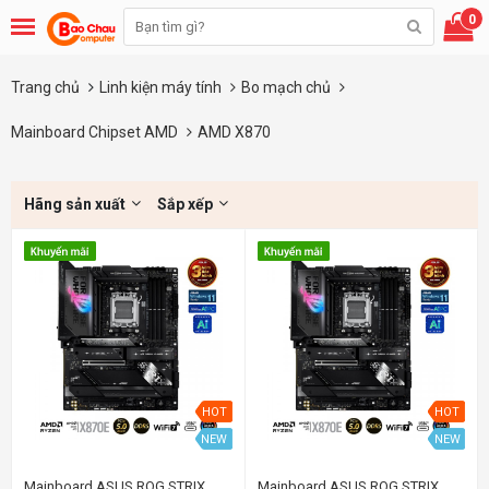
0
Trang chủ
Linh kiện máy tính
Bo mạch chủ
Mainboard Chipset AMD
AMD X870
Hãng sản xuất
Sắp xếp
HOT
HOT
NEW
NEW
Mainboard ASUS ROG STRIX
Mainboard ASUS ROG STRIX