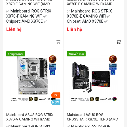
X870-F GAMING WIFI(AMD
X870E-E GAMING WIFI(AMD
X870E, Socket AM5, ATX, 4 x
X870E, Socket AM5, ATX, 4 x
✅ Mainboard: ROG STRIX
✅ Mainboard: ROG STRIX
RAM DDR5)
RAM DDR5)
X870-F GAMING WIFI ✅
X870E-E GAMING WIFI ✅
Chipset: AMD X870E ✅
Chipset: AMD X870E ✅
Socket: AM5 ✅ Số khe RAM: 4
Socket: AM5 ✅ Số khe RAM: 4
Liên hệ
Liên hệ
khe DDR5 ✅ Kích thước: ATX
khe DDR5 ✅ Kích thước: ATX
✅ Tích hợp sẵn Wifi &
✅ Tích hợp sẵn Wifi &
Bluetooth
Bluetooth
HOT
NEW
Mainboard ASUS ROG STRIX
Mainboard ASUS ROG
X870-A GAMING WIFI(AMD
CROSSHAIR X870E HERO (AMD
X870E, Socket AM5, ATX, 4 x
X870E, Socket AM5, ATX, 4 x
✅ Mainboard ROG STRIX
✅ Mainboard ASUS ROG