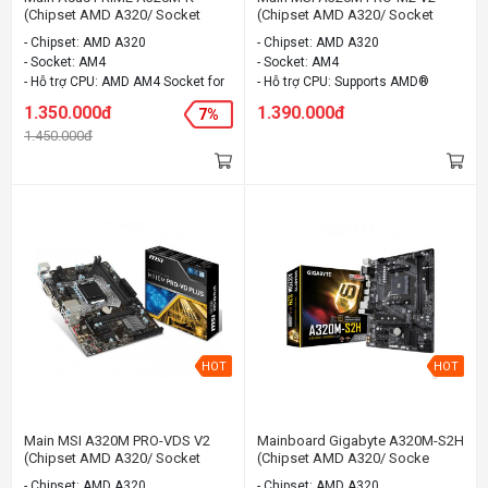
(Chipset AMD A320/ Socket
(Chipset AMD A320/ Socket
AM4/ VGA onboard)
AM4/ VGA onboard)
- Chipset: AMD A320
- Chipset: AMD A320
- Socket: AM4
- Socket: AM4
- Hỗ trợ CPU: AMD AM4 Socket for
- Hỗ trợ CPU: Supports AMD®
AMD Ryzen™/7th Generation A-
Ryzen 1st and 2nd Generation/
1.350.000đ
1.390.000đ
7%
series/Athlon™ Processors
Ryzen™ with Radeon™ Vega
1.450.000đ
- Cạc đồ họa: VGA onboard
Graphics/ Athlon™ with Radeon™
- Kích thước: mATX
Vega Graphics and A-series /
Athlon™ X4 Processors for Socket
AM4
- Cạc đồ họa: VGA onboard
- Kích thước: mATX
HOT
HOT
Main MSI A320M PRO-VDS V2
Mainboard Gigabyte A320M-S2H
(Chipset AMD A320/ Socket
(Chipset AMD A320/ Socke
AM4/ VGA onboard)
AM3/ VGA Onboard)
- Chipset: AMD A320
- Chipset: AMD A320