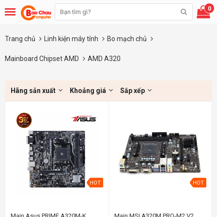
0
Trang chủ
Linh kiện máy tính
Bo mạch chủ
Mainboard Chipset AMD
AMD A320
Hãng sản xuất
Khoảng giá
Sắp xếp
HOT
HOT
Main Asus PRIME A320M-K
Main MSI A320M PRO-M2 V2