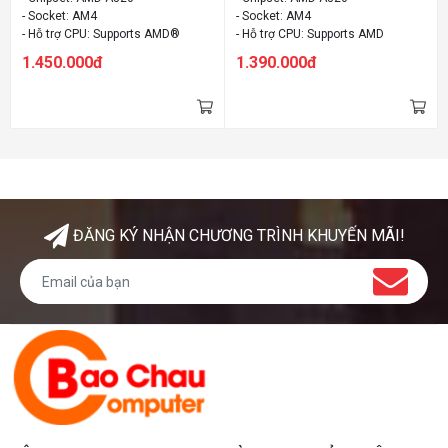
- Socket: AM4
- Socket: AM4
- Hỗ trợ CPU: Supports AMD®
- Hỗ trợ CPU: Supports AMD
Ryzen 1st and 2nd Generation/
Ryzen™ & 7th Generation A-
1.450.000đ
1.390.000đ
Ryzen™ with Radeon™ Vega
series/ Athlon™ Processors
Graphics/ Athlon™ with Radeon™
- Cạc đồ họa: VGA onboard
Vega Graphics and A-series /
- Kích thước: mATX
Athlon™ X4 Processors for Socket
AM4
- Cạc đồ họa: VGA onboard
- Kích thước: mATX
ĐĂNG KÝ NHẬN CHƯƠNG TRÌNH KHUYẾN MÃI!