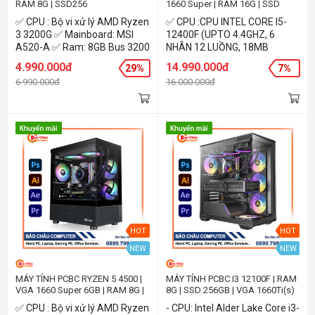
RAM 8G | SSD256
1660 Super | RAM 16G | SSD
256G
✅ CPU : Bộ vi xử lý AMD Ryzen
✅ CPU :CPU INTEL CORE I5-
3 3200G ✅ Mainboard: MSI
12400F (UPTO 4.4GHZ, 6
A520-A ✅ Ram: 8GB Bus 3200
NHÂN 12 LUỒNG, 18MB
✅ SSD: 256 GB
CACHE, 65W) - SOCKET INTEL
4.990.000đ
14.990.000đ
29%
7%
LGA 1700) ✅
6.990.000đ
16.000.000đ
Mainboard:Asrock B660M-RS
D4 ✅ Card màn hình: Nvidia
1660 Super 6 GB ✅ Ram: 16
GB Bus 3200 ✅ SSD: 256 GB
HOT
HOT
NEW
NEW
MÁY TÍNH PCBC RYZEN 5 4500 |
MÁY TÍNH PCBC I3 12100F | RAM
VGA 1660 Super 6GB | RAM 8G |
8G | SSD 256GB | VGA 1660Ti(s)
SSD 256G
✅ CPU : Bộ vi xử lý AMD Ryzen
- CPU: Intel Alder Lake Core i3-