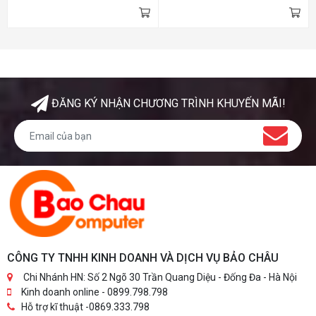
ý: Phần cứng có thể thay đổi
đổi theo tồn kho thực tế.
theo tồn kho thực tế.
ĐĂNG KÝ NHẬN CHƯƠNG TRÌNH KHUYẾN MÃI!
CÔNG TY TNHH KINH DOANH VÀ DỊCH VỤ BẢO CHÂU
Chi Nhánh HN: Số 2 Ngõ 30 Trần Quang Diệu - Đống Đa - Hà Nội
Kinh doanh online - 0899.798.798
Hỗ trợ kĩ thuật -0869.333.798