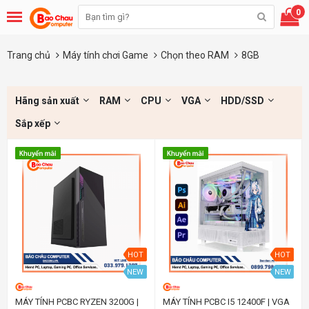
0
Trang chủ
Máy tính chơi Game
Chọn theo RAM
8GB
Hãng sản xuất
RAM
CPU
VGA
HDD/SSD
Sắp xếp
HOT
HOT
NEW
NEW
MÁY TÍNH PCBC RYZEN 3200G |
MÁY TÍNH PCBC I5 12400F | VGA