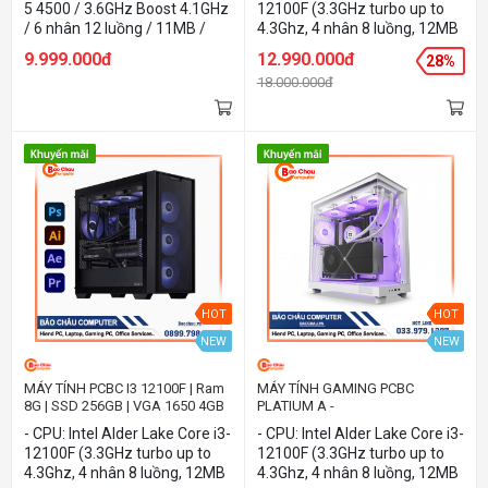
5 4500 / 3.6GHz Boost 4.1GHz
12100F (3.3GHz turbo up to
/ 6 nhân 12 luồng / 11MB /
4.3Ghz, 4 nhân 8 luồng, 12MB
AM4 ✅ Mainboard: Asus
Cache - RAM/ SSD: 8GB/
9.999.000đ
12.990.000đ
28%
Prime A520m-K ✅ Card màn
256Gb PCIe NVMe - VGA:
18.000.000đ
hình: Nvidia OCPC 1660S 6GB
GTX1660Ti 6GB - OS: Dos -
✅ Ram: 8GB Bus 3200 ✅ SSD:
Lưu ý: Phần cứng có thể thay
256 GB
đổi theo tồn kho thực tế.
HOT
HOT
NEW
NEW
MÁY TÍNH PCBC I3 12100F | Ram
MÁY TÍNH GAMING PCBC
8G | SSD 256GB | VGA 1650 4GB
PLATIUM A -
I312100F/H610/R8G/S256G/Gtx1650
- CPU: Intel Alder Lake Core i3-
- CPU: Intel Alder Lake Core i3-
12100F (3.3GHz turbo up to
12100F (3.3GHz turbo up to
4.3Ghz, 4 nhân 8 luồng, 12MB
4.3Ghz, 4 nhân 8 luồng, 12MB