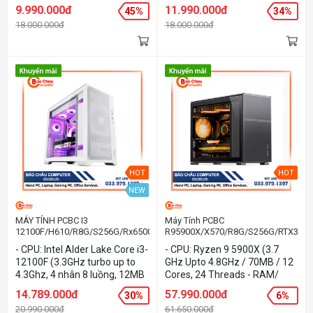
Cache - MAIN: H610 - RAM:
Cache - RAM/ SSD: 8GB/
9.990.000đ
11.990.000đ
45%
34%
8GB DDR4 - SSD: 256Gb PCIe
256Gb PCIe NVMe - VGA:
18.000.000đ
18.000.000đ
NVMe - VGA: GTX 1650 4GB -
GTX1650 4GB - OS: Dos - Lưu
OS: Dos - Lưu ý: Phần cứng có
ý: Phần cứng có thể thay đổi
thể thay đổi theo tồn kho thực
theo tồn kho thực tế.
tế.
HOT
HOT
NEW
MÁY TÍNH PCBC I3
Máy Tính PCBC
12100F/H610/R8G/S256G/Rx6500xt
R95900X/X570/R8G/S256G/RTX3060
- CPU: Intel Alder Lake Core i3-
- CPU: Ryzen 9 5900X (3.7
12100F (3.3GHz turbo up to
GHz Upto 4.8GHz / 70MB / 12
4.3Ghz, 4 nhân 8 luồng, 12MB
Cores, 24 Threads - RAM/
Cache - RAM/ SSD: 8GB/
SSD: 32GB/ 256Gb NVMe -
14.789.000đ
57.990.000đ
30%
6%
256Gb PCIe NVMe - VGA:
VGA: RTX3060 12G - OS: Dos -
20.990.000đ
61.650.000đ
RX6500xt 4GB - OS: Dos - Lưu
Lưu ý: Phần cứng có thể thay