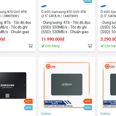
NEW
sung 870 QVO 8TB
Ổ SSD Samsung 870 QVO 4TB
Ổ SSD Sa
II / 2880TBW)
(2.5" SATA III / 1440TBW)
(2.5" SATA
g: 8Tb - Tốc độ đọc
- Dung lượng: 4Tb - Tốc độ đọc
- Dung lươ
B/s - Tốc độ ghi
(SSD): 550MB/s - Tốc độ ghi
(SSD): 55
MB/s - Chuẩn giao
(SSD): 530MB/s - Chuẩn giao
(SSD): 53
 - Kích thước:
tiếp: SATA3 - Kích thước:
tiếp: SATA
00đ
11.990.000đ
3.290.0
2.5Inch
2.5Inch
g
Còn hàng
Còn hà
HOT
HOT
NEW
NEW
Dahua
Dahua