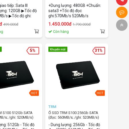
ta3)
o tiếp: Sata III
+Dung lượng: 480GB +Chuẩn:
ợng: 120GB ▶Tốc độ
sata3 +Tốc độ đọc
MB/s ▶Tốc độ ghi:
ghi:570Mb/s 520Mb/s
▶Tuổi thọ bộ nhớ
đ
1.450.000đ
499.000đ
1.790.000đ
100TB
ng
Còn hàng
5%
31%
HOT
HOT
TRM
M S100 512Gb SATA
Ổ SSD TRM S100 256Gb SATA
MB/s; /ghi: 520MB/s)
(đọc: 560MB/s; /ghi: 520MB/s)
̣ng: 512Gb - Tốc độ
- Dung lượng: 256Gb - Tốc độ