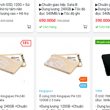
240GB/Sata3)
120GB/Sa
nch SSD, 120G > Sử
▶Chuẩn giao tiếp: Sata III
▶Chuẩn gia
nhớ từ tấm nền
▶Dung lượng: 240GB ▶Tốc độ
▶Dung lư
 lượng cao > Hỗ trợ
đọc: 540MB/s ▶Tốc độ ghi:
đọc: 540
SATA Ⅲ với tốc độ
320MB/s ▶Tuổi thọ bộ nhớ
320MB/s 
690.000đ
390.000
499.000đ
790.000đ
đến 550 MB / s >
(TBW): <100TB
(TBW): <
tin qua S.M.A.R.T >
g
Còn hàng
Còn hà
iệu suất đọc và ghi
i TRIM và NCQ >
c tiêu thụ điện năng
13%
tuần tự: Lên đến 550
tuần tự: Lên đến 460
ệt độ hoạt động
ệt độ lưu trữ
> TBW: 60TB
HOT
NEW
Kingspec
TRM
 Kingspec P4-240
Ổ cứng SSD Kingspec P4-120
Ổ SSD TR
ata
120GB 2.5 Sata
(đọc: 560
ng: 240GB +Chuẩn:
+Dung lượng: 120GB +Chuẩn:
- Dung lươ