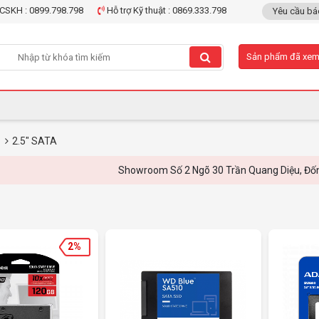
CSKH : 0899.798.798
Hỗ trợ Kỹ thuật : 0869.333.798
Yêu cầu bá
Sản phẩm đã xe
D
2.5" SATA
Showroom Số 2 Ngõ 30 Trần Quang Diệu, Đống Đa, Hà Nội -
2%