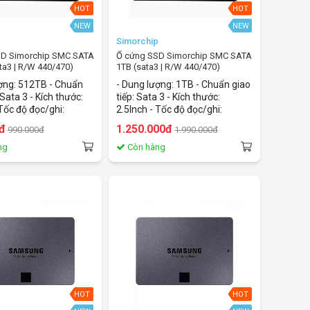
HOT
HOT
NEW
NEW
p
Simorchip
SD Simorchip SMC SATA
Ổ cứng SSD Simorchip SMC SATA
ta3 | R/W 440/470)
1TB (sata3 | R/W 440/470)
ợng: 512TB - Chuẩn
- Dung lượng: 1TB - Chuẩn giao
 Sata 3 - Kích thước:
tiếp: Sata 3 - Kích thước:
 Tốc độ đọc/ghi:
2.5Inch - Tốc độ đọc/ghi:
 MB/s
440/470 MB/s
đ
1.250.000đ
990.000đ
1.990.000đ
ng
Còn hàng
HOT
HOT