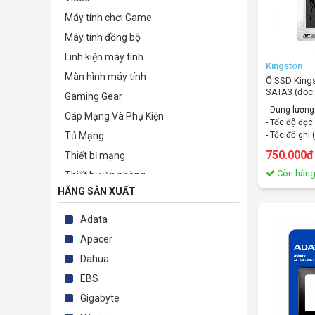
Máy tính chơi Game
Máy tính đồng bộ
Linh kiện máy tính
Kingston
Màn hình máy tính
Ổ SSD Kin
SATA3 (đọc
Gaming Gear
320MB/s)
- Dung lượn
Cáp Mạng Và Phụ Kiện
- Tốc độ đo
- Tốc độ gh
Tủ Mạng
- Chuẩn giao
750.000đ
Thiết bị mạng
- Kích thước
Còn hàn
Thiết bị văn phòng
HÃNG SẢN XUẤT
Camera giám sát & Phụ kiện
Phần mềm bản quyền
Adata
TB lưu trữ-bảo mật-kỹ thuật số
Apacer
Thiết bị nghe nhìn & Giải trí
Dahua
Điện tử - Điện lạnh
EBS
Phụ kiện
Gigabyte
Thiết Bị Sức Khỏe