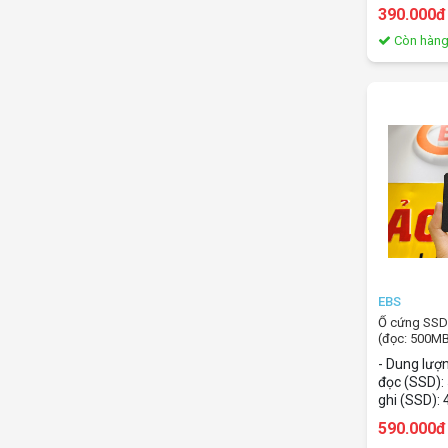
giao tiếp: 
390.000đ
2.5Inch
Còn hàn
EBS
Ổ cứng SSD
(đọc: 500M
- Dung lượn
đọc (SSD):
ghi (SSD):
giao tiếp: 
590.000đ
2.5Inch