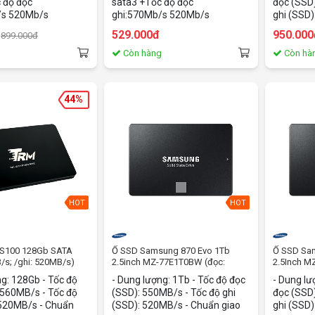
 độ đọc
sata3 +Tốc độ đọc
đọc (SSD)
/s 520Mb/s
ghi:570Mb/s 520Mb/s
ghi (SSD)
giao tiếp:
529.000đ
950.000
899.000đ
2.5Inch
g
Còn hàng
Còn hà
44%
HOT
HOT
 S100 128Gb SATA
Ổ SSD Samsung 870 Evo 1Tb
Ổ SSD Sa
B/s; /ghi: 520MB/s)
2.5inch MZ-77E1T0BW (đọc:
2.5Inch M
550MB/s /ghi: 520MB/s)
550MB/s /
g: 128Gb - Tốc độ
- Dung lượng: 1Tb - Tốc độ đọc
- Dung lươ
 560MB/s - Tốc độ
(SSD): 550MB/s - Tốc độ ghi
đọc (SSD)
 520MB/s - Chuẩn
(SSD): 520MB/s - Chuẩn giao
ghi (SSD)