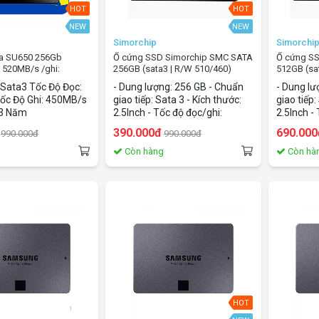
HOT
HOT
NEW
NEW
Simorchip
Simorchi
ta SU650 256Gb
Ổ cứng SSD Simorchip SMC SATA
Ổ cứng S
: 520MB/s /ghi:
256GB (sata3 | R/W 510/460)
512GB (sa
 Sata3 Tốc Độ Đọc:
- Dung lượng: 256 GB - Chuẩn
- Dung lư
ốc Độ Ghi: 450MB/s
giao tiếp: Sata 3 - Kích thước:
giao tiếp:
 3 Năm
2.5Inch - Tốc độ đọc/ghi:
2.5Inch -
510/460 MB/s
500/450
390.000đ
690.000
990.000đ
990.000đ
g
Còn hàng
Còn hà
HOT