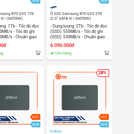
NEW
NEW
msung 870 QVO 1TB
Ổ SSD Samsung 870 QVO 2TB
 III / 360TBW)
(2.5" SATA III / 360TBW)
̣ng: 1Tb - Tốc độ đọc
- Dung lượng: 2Tb - Tốc độ đọc
0MB/s - Tốc độ ghi
(SSD): 550MB/s - Tốc độ ghi
0MB/s - Chuẩn giao
(SSD): 530MB/s - Chuẩn giao
3 - Kích thước:
tiếp: SATA3 - Kích thước:
00đ
6.090.000đ
2.5Inch
ng
Còn hàng
28%
HOT
HOT
NEW
NEW
Dahua