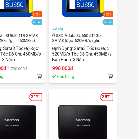
HOT
HOT
NEW
NEW
Adata
ata SU650 1TB SATA3
Ổ SSD Adata SU650 512Gb
MB/s /ghi: 450MB/s)
SATA3 (đọc: 520MB/s /ghi:
450MB/s)
: Sata3 Tốc Độ Đọc:
Định Dạng: Sata3 Tốc Độ Đọc:
Tốc Độ Ghi: 450MB/s
520MB/s Tốc Độ Ghi: 450MB/s
: 3 Năm
Bảo Hành: 3 Năm
00đ
990.000đ
1.790.000đ
ng
Còn hàng
31%
38%