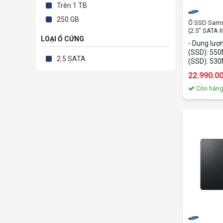
Trên 1 TB
250 GB
Ổ SSD Sam
(2.5" SATA I
LOẠI Ổ CỨNG
- Dung lượn
(SSD): 550M
2.5 SATA
(SSD): 530
tiếp: SATA3
22.990.0
2.5Inch
Còn hàn