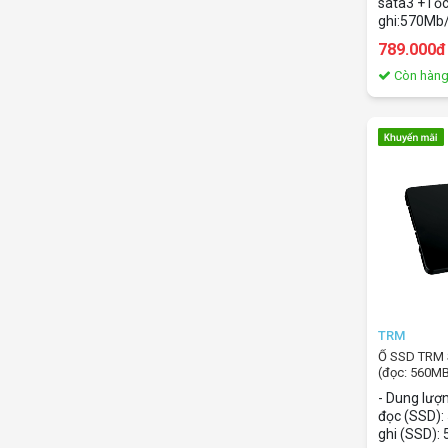
sata3 +Tốc
ghi:570Mb
789.000đ
Còn hàn
TRM
Ổ SSD TRM
(đọc: 560M
- Dung lượn
đọc (SSD):
ghi (SSD):