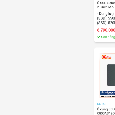
Ổ SSD Sam
2.5inch MZ-
550MB/s /g
- Dung lượn
(SSD): 550M
(SSD): 520
tiếp: SATA3
6.790.00
2.5Inch
Còn hàn
SSTC
Ổ cứng SSD
C800AS120