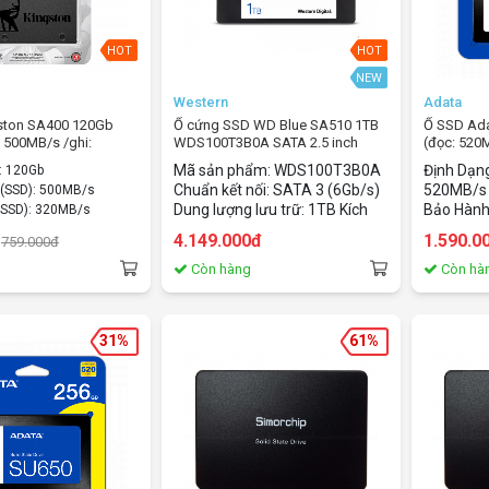
HOT
HOT
NEW
Western
Adata
gston SA400 120Gb
Ổ cứng SSD WD Blue SA510 1TB
Ổ SSD Ad
: 500MB/s /ghi:
WDS100T3B0A SATA 2.5 inch
(đọc: 520
Mã sản phẩm: WDS100T3B0A
Định Dạng
g: 120Gb
Chuẩn kết nối: SATA 3 (6Gb/s)
520MB/s 
̣c (SSD): 500MB/s
Dung lượng lưu trữ: 1TB Kích
Bảo Hành
i (SSD): 320MB/s
thước / Loại: 2.5 inch Tốc độ
 tiếp: SATA3
4.149.000đ
1.590.0
759.000đ
đọc/ghi ( tối đa ):
: 2.5Inch
560MB/520MB 4K Random
g
Còn hàng
Còn hà
Read/Write (tối đa): 90k
(IOPS)/82k (IOPS)
31%
61%