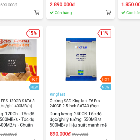
SATA - Kích thước:
tiếp: SATA3 - Kích thước:
giao tiếp
2.890.000đ
1.850.0
690.000đ
2.5Inch
2.5Inch
g
Còn hàng
Còn hà
15%
11%
HOT
HOT
NEW
NEW
Kingfast
 EBS 120GB SATA 3
Ổ cứng SSD Kingfast F6 Pro
B/s /ghi: 400MB/s)
240GB 2.5 inch SATA3 (Đọc
550MB/s - Ghi 500MB/s)
g: 120Gb - Tốc độ
Dung lượng: 240GB Tốc độ
 500MB/s - Tốc độ
đọc/ghi lý tưởng: 550MB/s
 400MB/s - Chuẩn
500MB/s Hiệu suất mạnh mẽ
SATA3 - Kích thước:
890.000đ
690.000đ
990.000đ