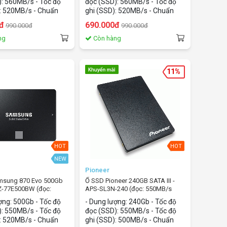
: 560MB/s - Tốc độ
đọc (SSD): 560MB/s - Tốc độ
: 520MB/s - Chuẩn
ghi (SSD): 520MB/s - Chuẩn
 SATA - Kích thước:
giao tiếp: SATA - Kích thước:
đ
690.000đ
990.000đ
990.000đ
2.5Inch
ng
Còn hàng
11%
HOT
HOT
NEW
Pioneer
msung 870 Evo 500Gb
Ổ SSD Pioneer 240GB SATA III -
Z-77E500BW (đọc:
APS-SL3N-240 (đọc: 550MB/s
ghi: 520MB/s)
/ghi: 500MB/s)
̣ng: 500Gb - Tốc độ
- Dung lượng: 240Gb - Tốc độ
: 550MB/s - Tốc độ
đọc (SSD): 550MB/s - Tốc độ
: 520MB/s - Chuẩn
ghi (SSD): 500MB/s - Chuẩn