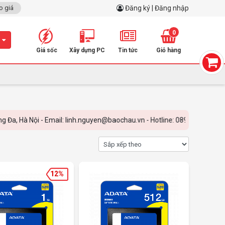
o giá
Đăng ký | Đăng nhập
0
m
Giá sốc
Xây dựng PC
Tin tức
Giỏ hàng
 Email: linh.nguyen@baochau.vn - Hotline: 0899.798.798
12%