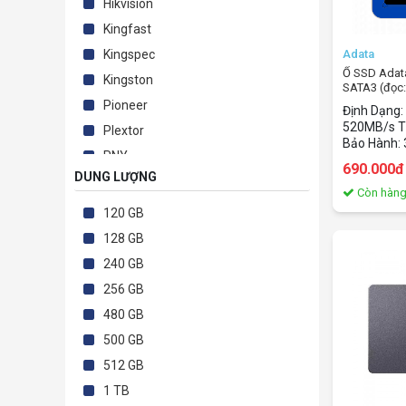
Hikvision
Kingfast
Adata
Kingspec
Ổ SSD Ada
Kingston
SATA3 (đọc
450MB/s)
Pioneer
Định Dạng:
520MB/s T
Plextor
Bảo Hành:
PNY
690.000đ
DUNG LƯỢNG
SAMGPORSE
Còn hàn
Samsung
120 GB
Silicon
128 GB
Simorchip
240 GB
SSTC
256 GB
TRM
480 GB
Western
500 GB
512 GB
1 TB