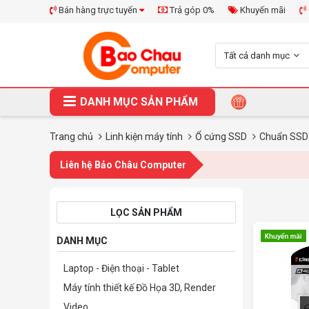
Bán hàng trực tuyến
Trả góp 0%
Khuyến mãi
Tất cả danh mục
DANH MỤC SẢN PHẨM
Trang chủ
Linh kiện máy tính
Ổ cứng SSD
Chuẩn SS
Liên hệ Bảo Châu Computer
LỌC SẢN PHẨM
DANH MỤC
Laptop - Điện thoại - Tablet
Máy tính thiết kế Đồ Họa 3D, Render
Video