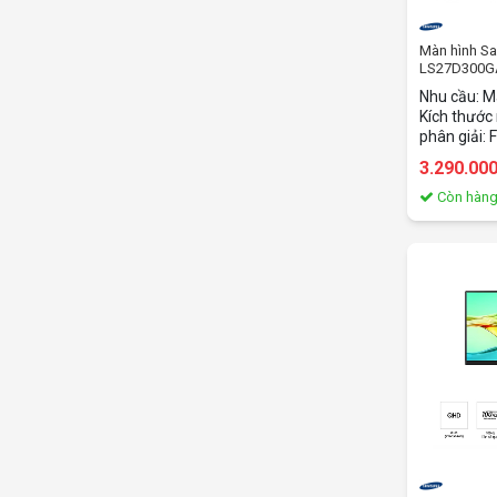
Màn hình S
LS27D300G
inch/FHD/I
Nhu cầu: M
Kích thước
phân giải: 
Thời gian 
3.290.00
quét: 100H
250cd/m2
Còn hàn