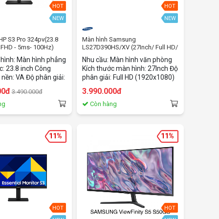
HOT
HOT
NEW
NEW
HP S3 Pro 324pv(23.8
Màn hình Samsung
- FHD - 5ms- 100Hz)
LS27D390HS/XV (27Inch/ Full HD/
100HZ/ 300cd/m2/ PLS)
 hình: Màn hình phẳng
Nhu cầu: Màn hình văn phòng
c: 23.8 inch Công
Kích thước màn hình: 27Inch Độ
nền: VA Độ phân giải:
phân giải: Full HD (1920x1080)
920 x 1080) Tỷ lệ
Thời gian đáp ứng: 5 ms Tần số
00đ
3.990.000đ
3.490.000đ
h: 16:9 Thời gian đáp
quét: 100HZ Độ sáng:
GtG Tốc độ làm mới:
300cd/m2
ng
Còn hàng
 trợ tiêu chuẩn: VESA
0 mm), Anti-glare; HP
Tilt, 3-sided
11%
11%
s Cổng kết nối: VGA
1.4 x1 Phụ kiện : cáp
áp HDMI
HOT
HOT