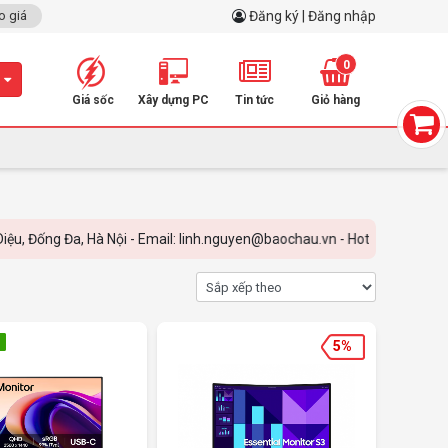
o giá
Đăng ký | Đăng nhập
0
m
Giá sốc
Xây dựng PC
Tin tức
Giỏ hàng
Đa, Hà Nội - Email: linh.nguyen@baochau.vn - Hotline: 0899.798.798
5%