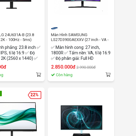
LG 24U631A-B (23.8
Màn Hình SAMSUNG
- 2K - 100Hz - 5ms)
LS27D390GAEXXV (27 inch - VA -
FHD - 100Hz - 4ms - Cong)
h phẳng: 23.8 inch ✅
✅ Màn hình cong: 27 inch,
PS, tỉ lệ 16:9 ✅ Độ
1800R ✅ Tấm nền: VA, tỉ lệ 16:9
: 2K (2560 x 1440) ✅
✅ Độ phân giải: Full HD
ét: 100Hz ✅ Thời
(1920x1080) ✅ Độ sáng: 250
00đ
2.850.000đ
2.990.000đ
 hồi: 5ms (GtG at
cd/㎡ ✅ Tần số quét: Tối đa
 Màu sắc: 16.7 triệu
100Hz ✅ Thời gian phản hồi:
ng
Còn hàng
B 95% (CIE1931) ✅
4ms (GTG) ✅ Màu sắc: 16.7
1x USB-C (xuất hình,
triệu màu, 95% sRGB ✅ Kết nối:
1x HDMI, 1x
D-Sub, 1x HDMI 1.4, Cổng tai
22%
e out 3-pole (Sound
nghe ✅ Hỗ trợ: VESA
ỗ trợ: VESA
75x75mm
m, HDR 10, Reader
cker Safe