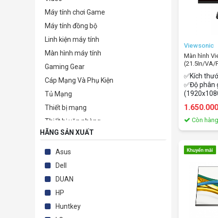
Máy tính chơi Game
Máy tính đồng bộ
Linh kiện máy tính
Viewsonic
Màn hình máy tính
Màn hình 
(21.5In/VA
Gaming Gear
✅Kích thướ
Cáp Mạng Và Phụ Kiện
✅Độ phân gi
(1920x108
Tủ Mạng
hình: VA ✅
1.650.00
Thiết bị mạng
✅Thời gian
lệ khung h
Còn hàn
Thiết bị văn phòng
quét: 100h
HÃNG SẢN XUẤT
Camera giám sát & Phụ kiện
Phần mềm bản quyền
Asus
TB lưu trữ-bảo mật-kỹ thuật số
Dell
Thiết bị nghe nhìn & Giải trí
DUAN
Điện tử - Điện lạnh
HP
Phụ kiện
Huntkey
Thiết Bị Sức Khỏe