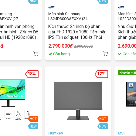
NEW
NEW
amsung
Màn hình Samsung
Màn hình
AEXXV (27
LS24D300GAEXXV (24
LS22D300G
PS/100Hz/5ms)
inch/FHD/IPS/100Hz/5ms)
HD/ 100HZ
àn hình văn phòng
Kích thước: 24 inch Độ phân
Nhu cầu:
 màn hình: 27Inch Độ
giải: FHD 1920 x 1080 Tấm nền:
Kích thướ
Full HD (1920x1080)
IPS Tần số quét: 100Hz Thời
phân giải
đáp ứng: 5 ms Tần số
gian phản hồi: 5ms GtG Độ
Thời gian
0đ
2.790.000đ
2.690.0
2.990.000đ
Z Độ sáng:
sáng: 250 nits Tỉ lệ tương phản:
quét: 100
1000:1 Tương thích ngàm
250cd/m
g
Còn hàng
Còn hà
VESA: 100 x 100 mm Cổng kết
nối: HDMI x1, VGA x1
18%
12%
HOT
HOT
NEW
NEW
Huntkey
MSI