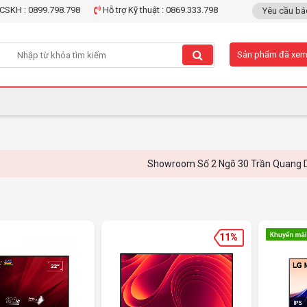
CSKH : 0899.798.798
Hỗ trợ Kỹ thuật : 0869.333.798
Yêu cầu bá
Sản phẩm đã xe
Showroom Số 2 Ngõ 30 Trần Quang Diệu, Đống 
11%