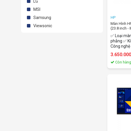
LG
MSI
HP
Samsung
Màn Hình HP
Viewsonic
(23.8 inch - 
100Hz - Spe
✅ Loại màn
phẳng ✅ Kí
Công nghệ 
phân giải: 
3.650.00
✅ Tỷ lệ k
gian đáp ứ
Còn hàn
độ làm mới
tiêu chuẩn
mm), Anti-
✅ Màu sắc: 
99% sRGB, 8
Cổng kết nố
VGA, 1 x 3
loa 2 x 2 W
nguồn, Cá