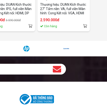
ệu: DUAN Kích thước:
Thương hiệu: DUAN Kích thước:
ền: IPS, full viền Màn
27" Tấm nền: VA, full viền Màn
ng Kết nối: HDMI, DP
hình: Cong Kết nối: VGA, HDMI
iải: Full HD 1920 x
Độ phân giải: Full HD 1920 x
00đ
2.590.000đ
3.590.000đ
số quét: 180Hz Thời
1080 Tần số quét: 100Hz Thời
 ứng: 1ms Bảo hành:
gian đáp ứng: 2ms
ng
Còn hàng