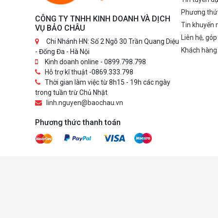
downstrea
Type-C dow
Phương thứ
CÔNG TY TNHH KINH DOANH VÀ DỊCH
15W PD (da
Tin khuyến 
VỤ BẢO CHÂU
trong hộp:
to-DP , cá
Liên hệ, góp
Chi Nhánh HN: Số 2 Ngõ 30 Trần Quang Diệu
A-to-B (up
Khách hàng
- Đống Đa - Hà Nội
Kinh doanh online - 0899.798.798
Hỗ trợ kĩ thuật -0869.333.798
Thời gian làm việc từ 8h15 - 19h các ngày
trong tuần trừ Chủ Nhật
linh.nguyen@baochau.vn
Phương thức thanh toán