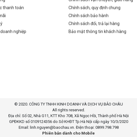
m, 1x USB 3.2 Gen1
nstream with up to
c thanh toán
Chính sách, quy định chung
ta only) ✅ Phụ kiện
mãi
Chính sách bảo hành
 Dây nguồn, cáp DP-
p USB 3.2 Gen1 Type
 ý
Chính sách đổi, trả lại hàng
stream)
 doanh nghiệp
Bảo mật thông tin khách hàng
© 2020. CÔNG TY TNHH KINH DOANH VÀ DỊCH VỤ BẢO CHÂU
All rights reserved.
Địa chỉ: Số 02, Nhà G11, KTT Kho 708, Xã Ngọc Hồi, Thành phố Hà Nội
GPĐKKD số 0109124356 do Sở KHĐT Tp.Hà Nội cấp ngày 10/3/2020
Email: linh.nguyen@baochau.vn. Điện thoại: 0899.798.798
Phiên bản dành cho Mobile